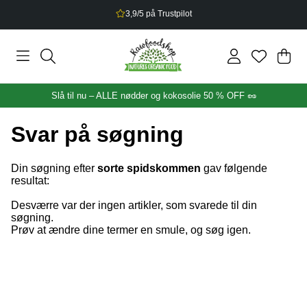
3,9/5 på Trustpilot
Ind
Anta
.
Slå til nu – ALLE nødder og kokosolie 50 % OFF 🥜
Svar på søgning
Din søgning efter
sorte spidskommen
gav følgende
resultat:
Desværre var der ingen artikler, som svarede til din
søgning.
Prøv at ændre dine termer en smule, og søg igen.