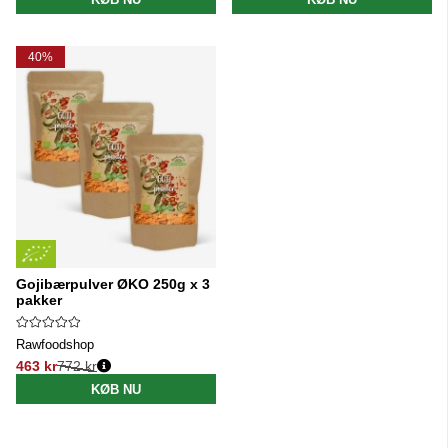
40%
Gojibærpulver ØKO 250g x 3
pakker
Rawfoodshop
463 kr
772 kr
Normalpris:
KØB NU