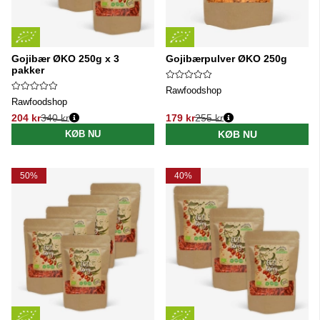
Gojibær ØKO 250g x 3
Gojibærpulver ØKO 250g
pakker
Rawfoodshop
Rawfoodshop
204 kr
340 kr
179 kr
255 kr
Normalpris:
Normalpris:
KØB NU
KØB NU
50%
40%