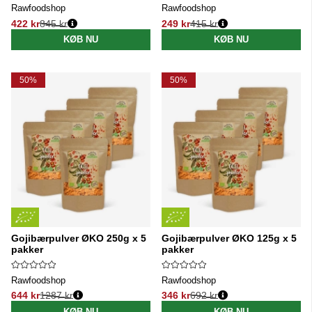
Rawfoodshop
Rawfoodshop
422 kr
845 kr
249 kr
415 kr
Normalpris:
Normalpris:
KØB NU
KØB NU
50%
50%
Gojibærpulver ØKO 250g x 5
Gojibærpulver ØKO 125g x 5
pakker
pakker
Rawfoodshop
Rawfoodshop
644 kr
1287 kr
346 kr
692 kr
Normalpris:
Normalpris:
KØB NU
KØB NU