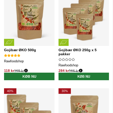
Gojibær ØKO 500g
Gojibær ØKO 250g x 5
pakker
Rawfoodshop
Rawfoodshop
118 kr
169 kr
284 kr
566 kr
Normalpris:
Normalpris:
KØB NU
KØB NU
40%
30%