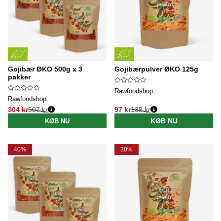
Gojibær ØKO 500g x 3
Gojibærpulver ØKO 125g
pakker
Rawfoodshop
Rawfoodshop
304 kr
507 kr
97 kr
138 kr
Normalpris:
Normalpris:
KØB NU
KØB NU
40%
30%