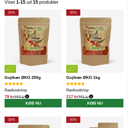
Viser
1-15
ud
15
produkter
Produkter
30%
30%
Gojibær ØKO 250g
Gojibær ØKO 1kg
Rawfoodshop
Rawfoodshop
79 kr
113 kr
217 kr
311 kr
Normalpris:
Normalpris:
KØB NU
KØB NU
30%
50%