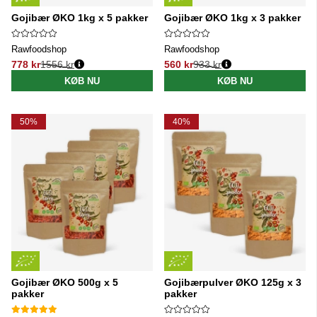
Gojibær ØKO 1kg x 5 pakker
Gojibær ØKO 1kg x 3 pakker
Rawfoodshop
Rawfoodshop
778 kr
1556 kr
560 kr
933 kr
Normalpris:
Normalpris:
KØB NU
KØB NU
50%
40%
Gojibær ØKO 500g x 5
Gojibærpulver ØKO 125g x 3
pakker
pakker