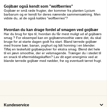
Gojibær også kendt som "wolfberries"
Gojibær er små røde frugter, der kommer fra planten Lycium
barbarum og er kendt for deres nærende sammensætning. Men
vidste du, at de også kaldes "wolfberries"?
Hvordan du kan drage fordel af smagen ved gojibær
Har du brug for tips til, hvordan du får mest muligt ud af gojibærs
smag ? For eksempel kan en gojibærsmoothie være det, du skal
bruge for at starte dagen godt fra start. Bland tørrede gojibær
med frosne bær, banan, yoghurt og lidt honning i en blender.
Tilføj en teskefuld gojibærpulver for ekstra smag. Blend det hele
til en jævn smoothie, der er velsmagende. Trænger du i stedet til
en snack til eftermiddagskaffen? Lav dit eget energimix ved at
blande tørrede gojibær med nødder, frø og eventuelt tørret frugt.
Kundeservice