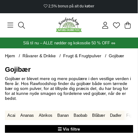
2,5% bonus på alt du køber
Ind
Anta
.
Slå til nu – ALLE nødder og kokosolie 50 % OFF 🥜
Hjem
Råvarer & Drikke
Frugt & Frugtpulver
Gojibær
Gojibær
Gojibær er blevet mere og mere populære i den vestlige verden i
flere år. Hos Rawfoodshop finder du gojibær både som tørrede
bær og som pulver, for at tilbyde dig præcis det, du har brug for
for at kunne nyde smagen og fordelene ved gojibær, når de er
bedst.
Acai
Ananas
Abrikos
Banan
Baobab
Blåbær
Dadler
Figner
Vis filtre