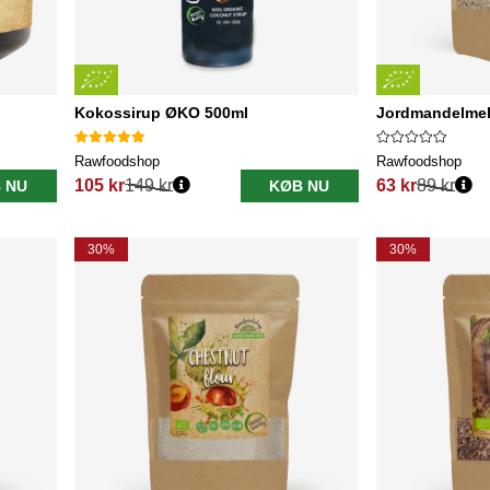
Kokossirup ØKO 500ml
Jordmandelme
Rawfoodshop
Rawfoodshop
105 kr
149 kr
63 kr
89 kr
 NU
KØB NU
Normalpris:
Normalpris:
30%
30%