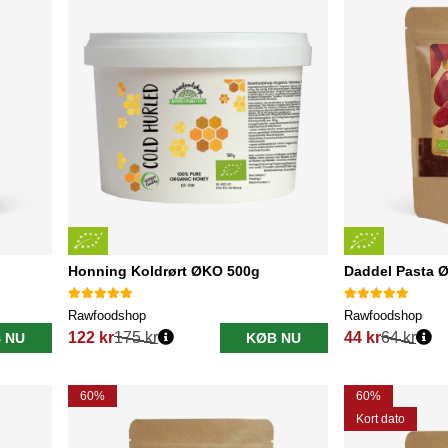
Honning Koldrørt ØKO 500g
Daddel Pasta 
Rawfoodshop
Rawfoodshop
122 kr
175 kr
44 kr
64 kr
 NU
KØB NU
Normalpris:
Normalpris:
60%
60%
Kort dato