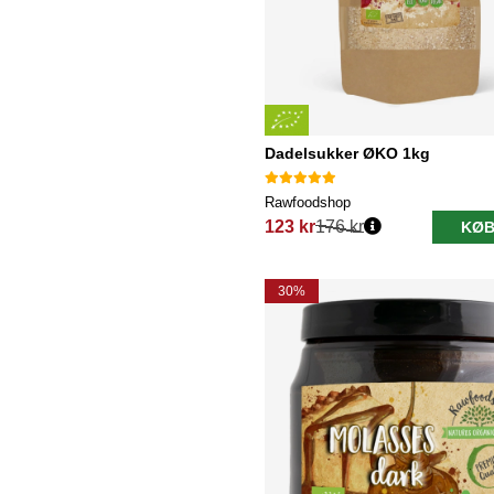
Dadelsukker ØKO 1kg
Rawfoodshop
123 kr
176 kr
KØB
Normalpris:
30%