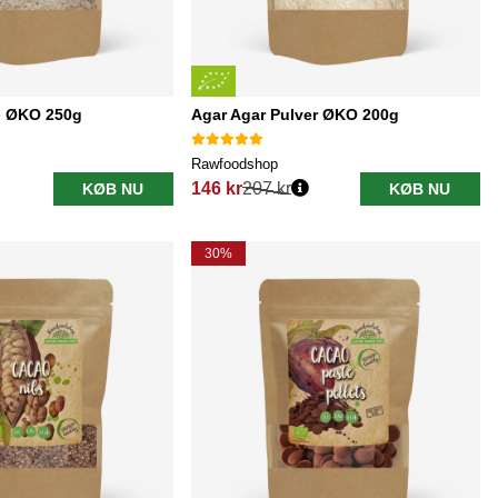
l ØKO 250g
Agar Agar Pulver ØKO 200g
Rawfoodshop
146 kr
207 kr
KØB NU
KØB NU
Normalpris:
30%