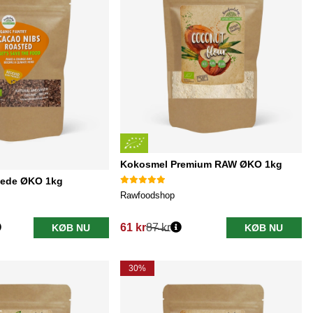
Kokosmel Premium RAW ØKO 1kg
tede ØKO 1kg
Rawfoodshop
61 kr
87 kr
KØB NU
KØB NU
Normalpris:
30%