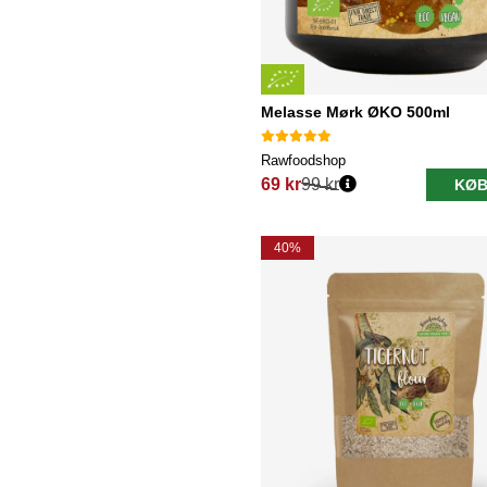
Melasse Mørk ØKO 500ml
Rawfoodshop
69 kr
99 kr
KØB
Normalpris:
40%