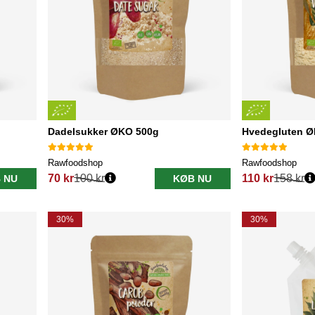
Dadelsukker ØKO 500g
Hvedegluten Ø
Rawfoodshop
Rawfoodshop
70 kr
100 kr
110 kr
158 kr
 NU
KØB NU
Normalpris:
Normalpris:
30%
30%