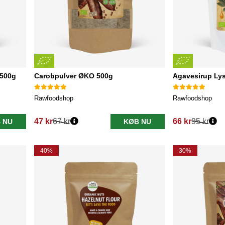
500g
Carobpulver ØKO 500g
Agavesirup Ly
Rawfoodshop
Rawfoodshop
47 kr
67 kr
66 kr
95 kr
 NU
KØB NU
Normalpris:
Normalpris:
40%
30%