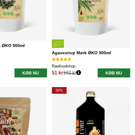
s ØKO 500ml
Agavesirup Mørk ØKO 500ml
Rawfoodshop
51 kr
102 kr
KØB NU
KØB NU
Normalpris:
30%