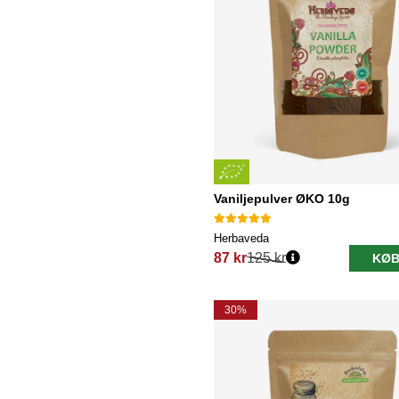
Vaniljepulver ØKO 10g
Herbaveda
87 kr
125 kr
KØB
Normalpris:
30%