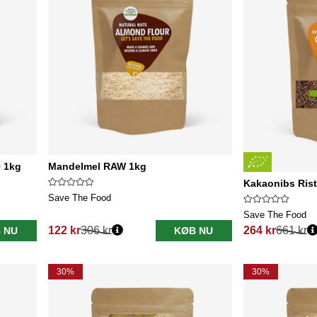
 1kg
Mandelmel RAW 1kg
Kakaonibs Ris
Save The Food
Save The Food
122 kr
306 kr
264 kr
661 kr
 NU
KØB NU
Normalpris:
Normalpris:
30%
30%