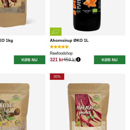
KO 1kg
Ahornsirup ØKO 1L
Rawfoodshop
321 kr
459 kr
KØB NU
KØB NU
Normalpris:
30%