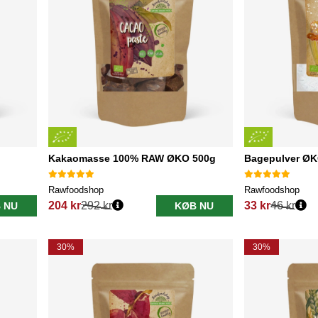
Kakaomasse 100% RAW ØKO 500g
Bagepulver ØK
Rawfoodshop
Rawfoodshop
204 kr
292 kr
33 kr
46 kr
 NU
KØB NU
Normalpris:
Normalpris:
30%
30%