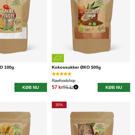
O 100g
Kokossukker ØKO 500g
Rawfoodshop
57 kr
81 kr
KØB NU
KØB NU
Normalpris:
30%