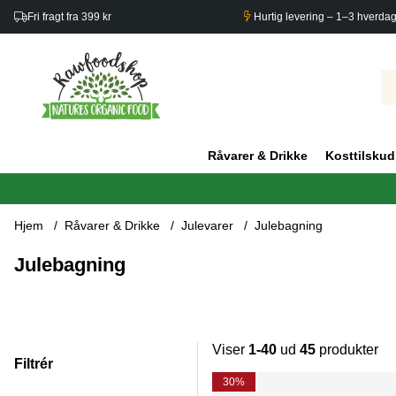
Fri fragt fra 399 kr
Hurtig levering – 1–3 hverda
Råvarer & Drikke
Kosttilskud
Hjem
Råvarer & Drikke
Julevarer
Julebagning
Julebagning
Viser
1-40
ud
45
produkter
Filtrér
Produkter
30%