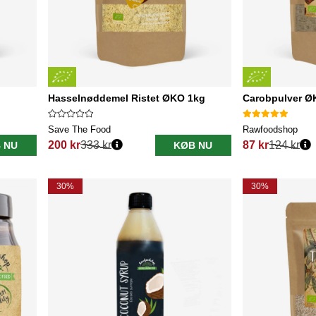
Hasselnøddemel Ristet ØKO 1kg
Carobpulver Ø
Save The Food
Rawfoodshop
200 kr
333 kr
87 kr
124 kr
 NU
KØB NU
Normalpris:
Normalpris:
30%
30%