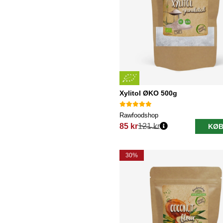
Xylitol ØKO 500g
Rawfoodshop
85 kr
121 kr
KØB
Normalpris:
30%