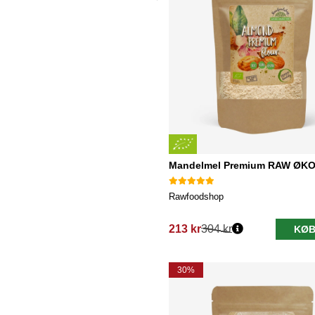
Mandelmel Premium RAW ØKO
Rawfoodshop
213 kr
304 kr
KØB
Normalpris:
30%