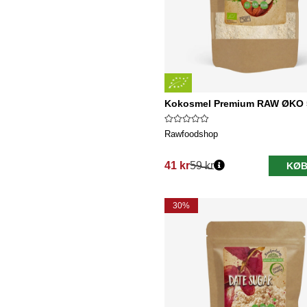
Kokosmel Premium RAW ØKO 
Rawfoodshop
41 kr
59 kr
KØB
Normalpris:
30%