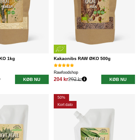
KO 1kg
Kakaonibs RAW ØKO 500g
Rawfoodshop
204 kr
292 kr
KØB NU
KØB NU
Normalpris:
50%
Kort dato