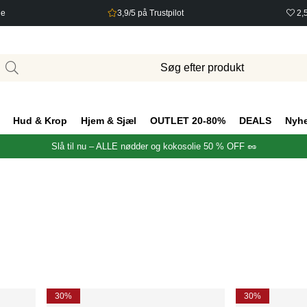
ge
3,9/5 på Trustpilot
2,
Hud & Krop
Hjem & Sjæl
OUTLET 20-80%
DEALS
Nyh
Slå til nu – ALLE nødder og kokosolie 50 % OFF 🥜
30%
30%