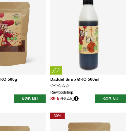
ØKO 500g
Daddel Sirup ØKO 500ml
Rawfoodshop
89 kr
127 kr
KØB NU
KØB NU
Normalpris:
30%