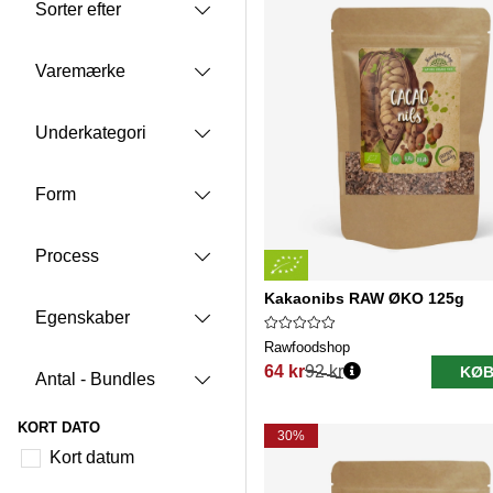
Sorter efter
Varemærke
Underkategori
Form
Process
Kakaonibs RAW ØKO 125g
Egenskaber
Rawfoodshop
64 kr
92 kr
KØB
Antal - Bundles
Normalpris:
KORT DATO
30%
Kort datum