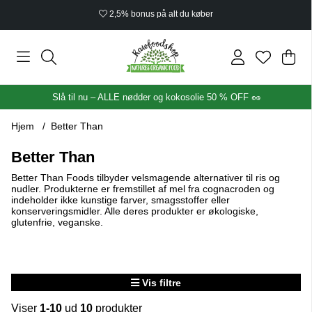
2,5% bonus på alt du køber
Ind
Anta
.
Slå til nu – ALLE nødder og kokosolie 50 % OFF 🥜
Hjem
Better Than
Better Than
Better Than Foods tilbyder velsmagende alternativer til ris og
nudler. Produkterne er fremstillet af mel fra cognacroden og
indeholder ikke kunstige farver, smagsstoffer eller
konserveringsmidler. Alle deres produkter er økologiske,
glutenfrie, veganske.
Vis filtre
Viser
1-10
ud
10
produkter