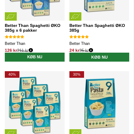
Better Than Spaghetti ØKO
Better Than Spaghetti ØKO
385g x 6 pakker
385g
Better Than
Better Than
126 kr
211 kr
24 kr
35 kr
Normalpris:
Normalpris:
KØB NU
KØB NU
40%
30%