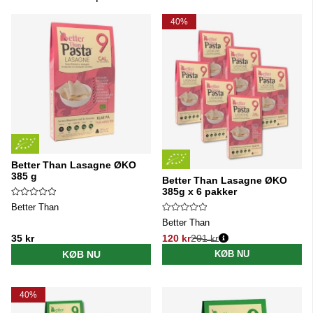
Produkter
40%
Better Than Lasagne ØKO
385 g
Better Than Lasagne ØKO
385g x 6 pakker
Better Than
Better Than
35 kr
120 kr
201 kr
Normalpris:
KØB NU
KØB NU
40%