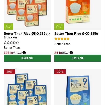
Better Than Rice ØKO 385g x
Better Than Rice ØKO 385g
6 pakker
Better Than
Better Than
126 kr
211 kr
24 kr
35 kr
Normalpris:
Normalpris:
KØB NU
KØB NU
40%
30%