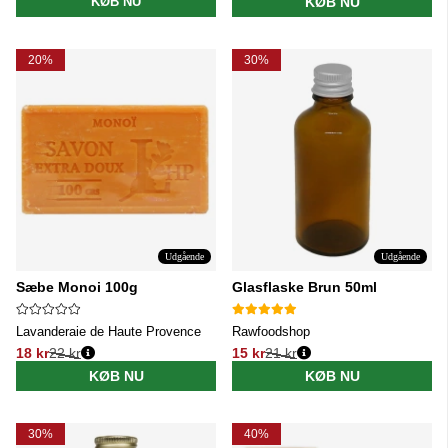
KØB NU
KØB NU
20%
30%
Udgående
Udgående
Sæbe Monoi 100g
Glasflaske Brun 50ml
Lavanderaie de Haute Provence
Rawfoodshop
18 kr
22 kr
15 kr
21 kr
Normalpris:
Normalpris:
KØB NU
KØB NU
30%
40%