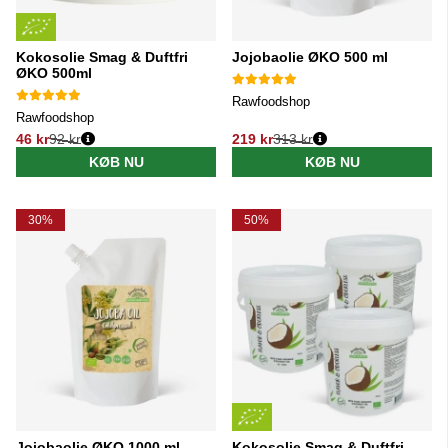
Kokosolie Smag & Duftfri
Jojobaolie ØKO 500 ml
ØKO 500ml
Rawfoodshop
Rawfoodshop
46 kr
92 kr
219 kr
313 kr
Normalpris:
Normalpris:
KØB NU
KØB NU
30%
50%
Jojobaolie ØKO 1000 ml
Kokosolie Smag & Duftfri