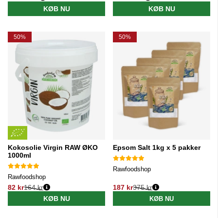
Normalpris:
Normalpris:
KØB NU
KØB NU
50%
50%
Kokosolie Virgin RAW ØKO
Epsom Salt 1kg x 5 pakker
1000ml
Rawfoodshop
Rawfoodshop
82 kr
164 kr
187 kr
375 kr
Normalpris:
Normalpris:
KØB NU
KØB NU