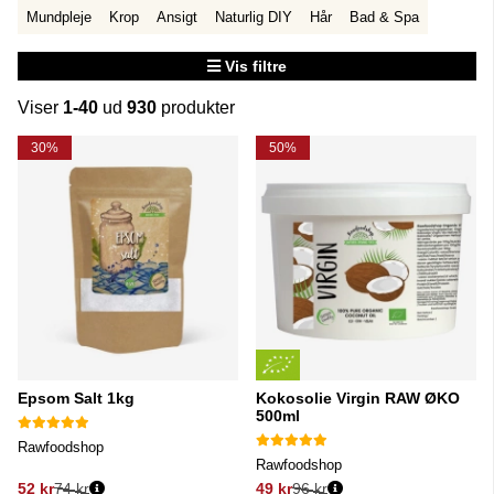
Mundpleje
Krop
Ansigt
Naturlig DIY
Hår
Bad & Spa
Vis filtre
Viser
1-40
ud
930
produkter
Produkter
30%
50%
Epsom Salt 1kg
Kokosolie Virgin RAW ØKO
500ml
Rawfoodshop
Rawfoodshop
52 kr
74 kr
49 kr
96 kr