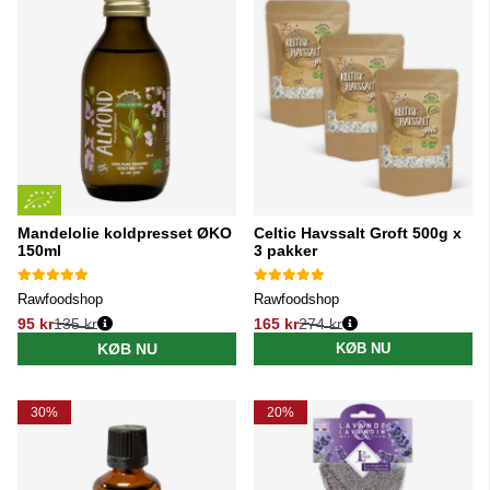
Mandelolie koldpresset ØKO
Celtic Havssalt Groft 500g x
150ml
3 pakker
Rawfoodshop
Rawfoodshop
95 kr
135 kr
165 kr
274 kr
Normalpris:
Normalpris:
KØB NU
KØB NU
30%
20%