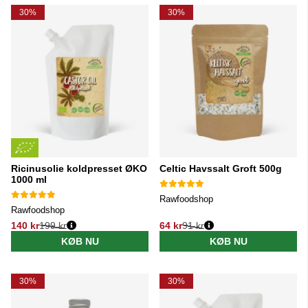
30%
30%
Ricinusolie koldpresset ØKO
Celtic Havssalt Groft 500g
1000 ml
Rawfoodshop
Rawfoodshop
140 kr
199 kr
64 kr
91 kr
Normalpris:
Normalpris:
KØB NU
KØB NU
30%
30%