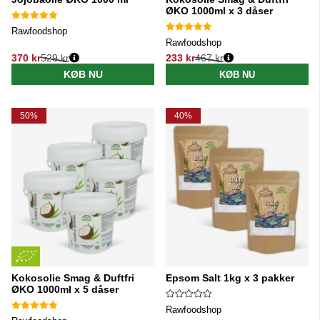
ØKO 1000ml x 3 dåser
Rawfoodshop
Rawfoodshop
370 kr
529 kr
233 kr
467 kr
Normalpris:
Normalpris:
KØB NU
KØB NU
50%
40%
Kokosolie Smag & Duftfri
Epsom Salt 1kg x 3 pakker
ØKO 1000ml x 5 dåser
Rawfoodshop