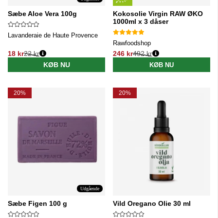
Sæbe Aloe Vera 100g
Kokosolie Virgin RAW ØKO
1000ml x 3 dåser
Lavanderaie de Haute Provence
Rawfoodshop
18 kr
22 kr
246 kr
492 kr
Normalpris:
Normalpris:
KØB NU
KØB NU
20%
20%
Udgående
Sæbe Figen 100 g
Vild Oregano Olie 30 ml