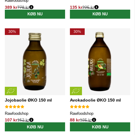
Rawfoodshop
389 kr
778 kr
135 kr
225 kr
Normalpris:
Normalpris:
KØB NU
KØB NU
30%
30%
Jojobaolie ØKO 150 ml
Avokadoolie ØKO 150 ml
Rawfoodshop
Rawfoodshop
107 kr
152 kr
88 kr
125 kr
Normalpris:
Normalpris:
KØB NU
KØB NU