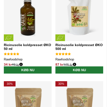
Ricinusolie koldpresset ØKO
Ricinusolie koldpresset ØKO
50 ml
500 ml
Rawfoodshop
Rawfoodshop
34 kr
49 kr
87 kr
125 kr
Normalpris:
Normalpris:
KØB NU
KØB NU
30%
30%