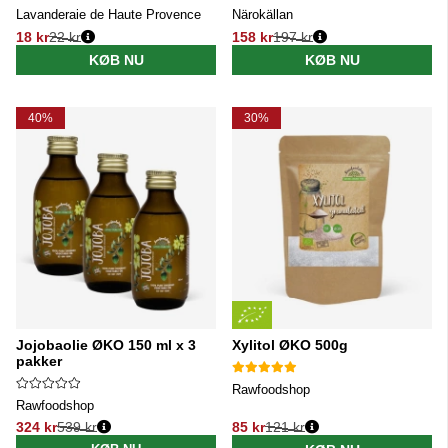
Lavanderaie de Haute Provence
Närokällan
18 kr
22 kr
158 kr
197 kr
Normalpris:
Normalpris:
KØB NU
KØB NU
40%
30%
Jojobaolie ØKO 150 ml x 3
Xylitol ØKO 500g
pakker
Rawfoodshop
Rawfoodshop
324 kr
539 kr
85 kr
121 kr
Normalpris:
Normalpris: