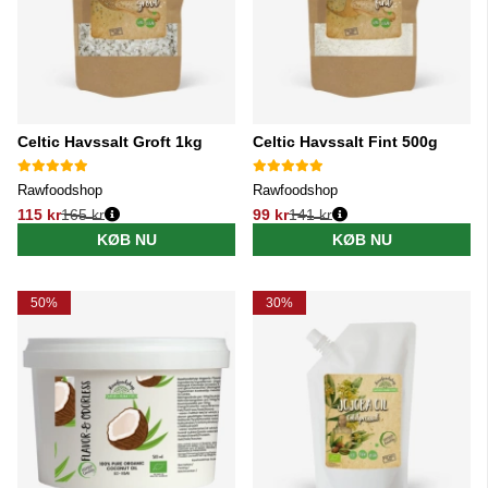
Celtic Havssalt Groft 1kg
Celtic Havssalt Fint 500g
Rawfoodshop
Rawfoodshop
115 kr
165 kr
99 kr
141 kr
Normalpris:
Normalpris:
KØB NU
KØB NU
50%
30%