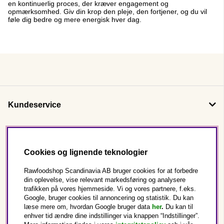
en kontinuerlig proces, der kræver engagement og
opmærksomhed. Giv din krop den pleje, den fortjener, og du vil
føle dig bedre og mere energisk hver dag.
Kundeservice
Om os
Cookies og lignende teknologier
Følg os
Rawfoodshop Scandinavia AB bruger cookies for at forbedre
din oplevelse, vise relevant markedsføring og analysere
trafikken på vores hjemmeside. Vi og vores partnere, f.eks.
Dette er Rawfoodshop
Google, bruger cookies til annoncering og statistik. Du kan
læse mere om, hvordan Google bruger data
her
.
Du kan til
enhver tid ændre dine indstillinger via knappen “Indstillinger”.
Danmark