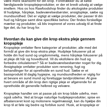
være mere skånsomt for din krop. Foretrækker du at købe
færdiglavede kropsplejeprodukter, er der et bredt udvalg at vælge
imellem. Hos os hos Rawfoodshop finder du økologiske produkter
til hudpleje, hårpleje, badeværelsesbørster, ansigtspleje, sæbe og
mundsundhed. Det er vigtigt at vælge produkter, der passer til din
hud og hårtype samt dine specifikke behov. Der findes forskellige
mærker og produkter, så bliv inspireret af vores udvalg til at finde
lige det, du har brug for.
Hvordan du kan give din krop ekstra pleje gennem
kropspleje
Kropspleje omfatter flere kategorier af produkter, alle med det
formål at give din krop ekstra pleje. Hudpleje fokuserer på at
holde din hud sund og ungdommelig, mens hårpleje fokuserer på
at pleje dit hår og hovedbund. Vil du eksfoliere din hud og
forbedre cirkulationen? Så er badeværelsesbørster noget for dig.
Ansigtspleje omfatter produkter som rensning, fugt og
behandlinger for at opretholde en sund hud. Sæbe er et
basisprodukt til daglig hygiejne, og mundsundheden er vigtig for
at bevare en sund mund og forebygge tandproblemer. At give
hvert område af din krop den rigtige pleje er afgørende for at
opretholde dit generelle helbred og velvære.
Kropspleje handler om at passe på sin krop både udefra, men
også udefra. Ved at bruge naturlige hudplejeprodukter, spise en
afbalanceret kost og motionere regelmæssigt, kan du hjælpe din
krop til at føle sig bedre og forblive sund. Husk, at kropspleje er