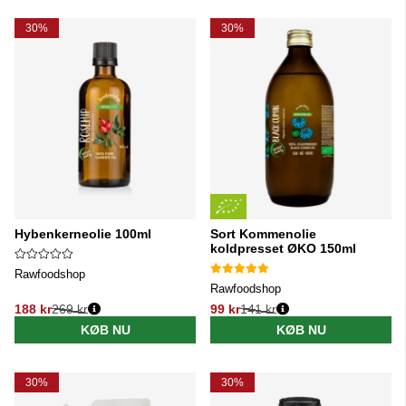
30%
30%
Hybenkerneolie 100ml
Sort Kommenolie
koldpresset ØKO 150ml
Rawfoodshop
Rawfoodshop
188 kr
269 kr
99 kr
141 kr
Normalpris:
Normalpris:
KØB NU
KØB NU
30%
30%