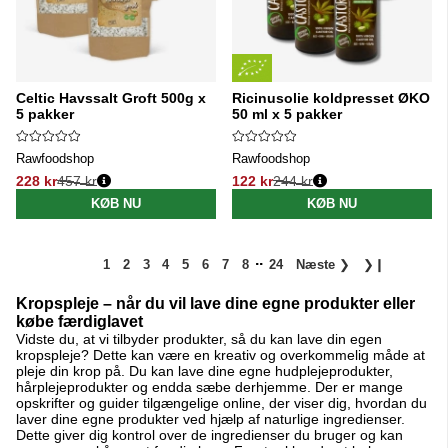
Celtic Havssalt Groft 500g x
Ricinusolie koldpresset ØKO
5 pakker
50 ml x 5 pakker
Rawfoodshop
Rawfoodshop
228 kr
457 kr
122 kr
244 kr
Normalpris:
Normalpris:
KØB NU
KØB NU
..
1
2
3
4
5
6
7
8
24
Næste
❯
❯❙
Kropspleje – når du vil lave dine egne produkter eller
købe færdiglavet
Vidste du, at vi tilbyder produkter, så du kan lave din egen
kropspleje? Dette kan være en kreativ og overkommelig måde at
pleje din krop på. Du kan lave dine egne hudplejeprodukter,
hårplejeprodukter og endda sæbe derhjemme. Der er mange
opskrifter og guider tilgængelige online, der viser dig, hvordan du
laver dine egne produkter ved hjælp af naturlige ingredienser.
Dette giver dig kontrol over de ingredienser du bruger og kan