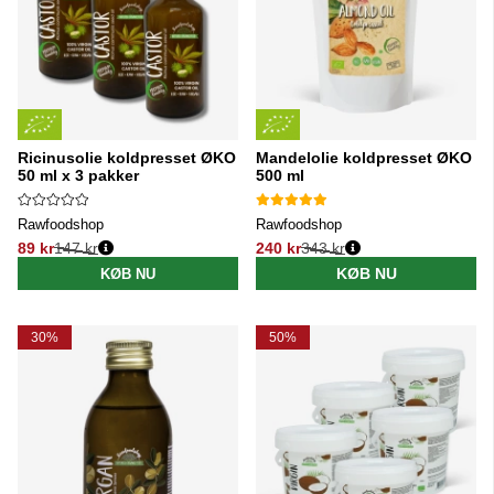
Ricinusolie koldpresset ØKO
Mandelolie koldpresset ØKO
50 ml x 3 pakker
500 ml
Rawfoodshop
Rawfoodshop
89 kr
147 kr
240 kr
343 kr
Normalpris:
Normalpris:
KØB NU
KØB NU
30%
50%