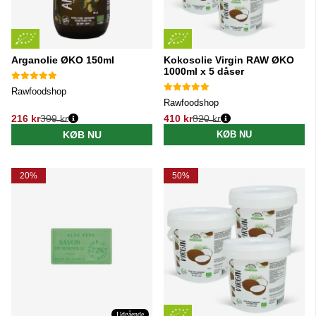
Arganolie ØKO 150ml
Kokosolie Virgin RAW ØKO
1000ml x 5 dåser
Rawfoodshop
Rawfoodshop
216 kr
309 kr
410 kr
820 kr
Normalpris:
Normalpris:
KØB NU
KØB NU
20%
50%
Udgående