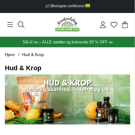
Fri fragt fra 399 kr
Ind
Anta
.
Slå til nu – ALLE nødder og kokosolie 50 % OFF 🥜
Hjem
Hud & Krop
Hud & Krop