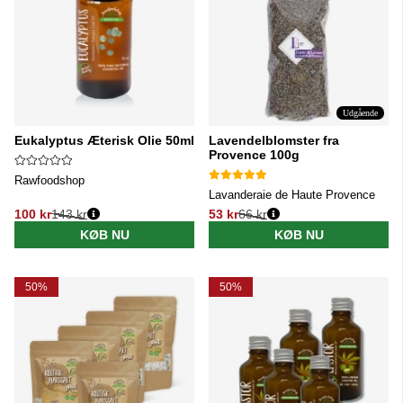
Udgående
Eukalyptus Æterisk Olie 50ml
Lavendelblomster fra
Provence 100g
Rawfoodshop
Lavanderaie de Haute Provence
100 kr
143 kr
53 kr
66 kr
Normalpris:
Normalpris:
KØB NU
KØB NU
50%
50%