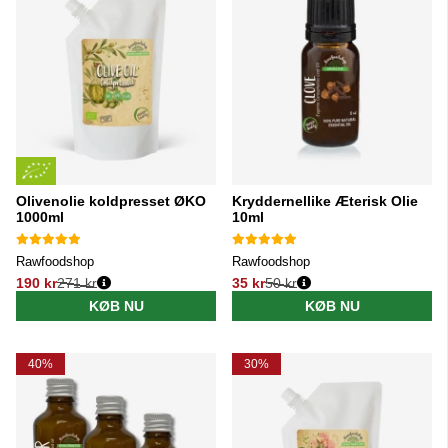
Olivenolie koldpresset ØKO
Kryddernellike Æterisk Olie
1000ml
10ml
Rawfoodshop
Rawfoodshop
190 kr
271 kr
35 kr
50 kr
Normalpris:
Normalpris:
KØB NU
KØB NU
40%
30%