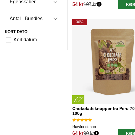
Egenskaber
54 kr
107 kr
KØB
Normalpris:
Antal - Bundles
30%
KORT DATO
Kort datum
Chokoladeknapper fra Peru 
100g
Rawfoodshop
64 kr
90 kr
KØB