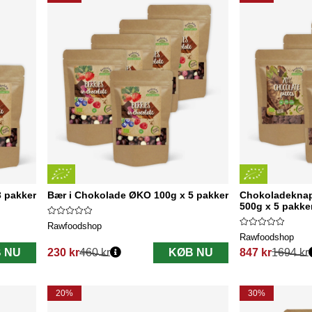
 pakker
Bær i Chokolade ØKO 100g x 5 pakker
Chokoladeknap
500g x 5 pakke
Rawfoodshop
Rawfoodshop
 NU
230 kr
460 kr
KØB NU
847 kr
1694 kr
Normalpris:
Normalpris:
20%
30%