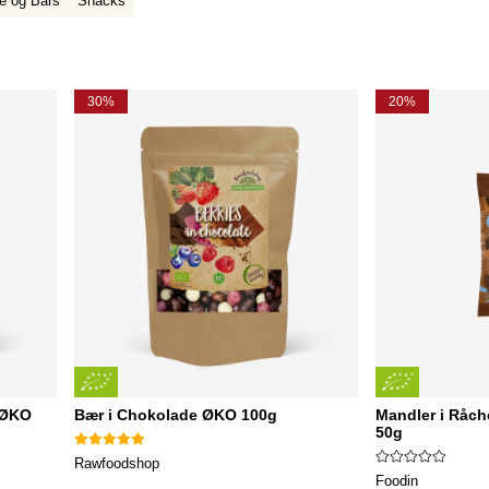
e og Bars
Snacks
30%
20%
 ØKO
Bær i Chokolade ØKO 100g
Mandler i Råch
50g
Rawfoodshop
Foodin