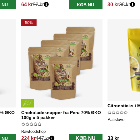
64 kr
92 kr
30 kr
38 kr
 NU
KØB NU
Normalpris:
Normalpris:
50%
Citronsticks i
70% ØKO
Chokoladeknapper fra Peru 70% ØKO
100g x 5 pakker
Patislove
Rawfoodshop
224 kr
447 kr
KØB NU
33 kr
 NU