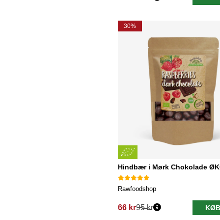
Normalpris:
30%
Hindbær i Mørk Chokolade Ø
Rawfoodshop
66 kr
95 kr
KØB
Normalpris: