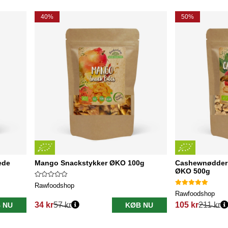
40%
50%
ede
Mango Snackstykker ØKO 100g
Cashewnødder 
ØKO 500g
Rawfoodshop
Rawfoodshop
34 kr
57 kr
105 kr
211 kr
 NU
KØB NU
Normalpris:
Normalpris: