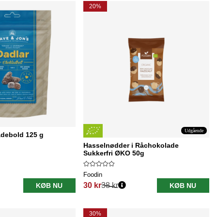
20%
Udgående
adebold 125 g
Hasselnødder i Råchokolade
Sukkerfri ØKO 50g
Foodin
30 kr
38 kr
KØB NU
KØB NU
Normalpris:
30%