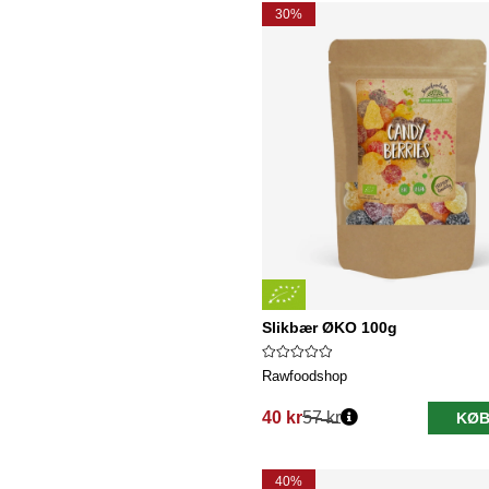
30%
Slikbær ØKO 100g
Rawfoodshop
40 kr
57 kr
KØB
Normalpris:
40%