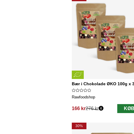
Bær i Chokolade ØKO 100g x 3
Rawfoodshop
166 kr
276 kr
KØB
Normalpris:
30%