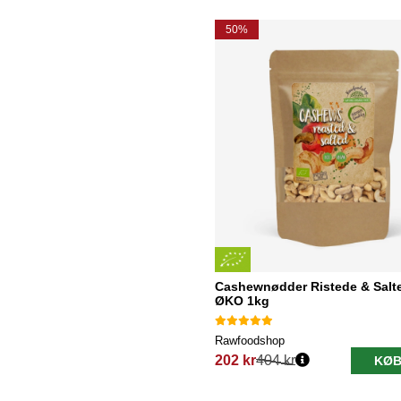
50%
Cashewnødder Ristede & Salt
ØKO 1kg
Rawfoodshop
202 kr
404 kr
KØB
Normalpris: