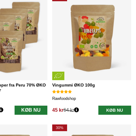
per fra Peru 70% ØKO
Vingummi ØKO 100g
r
Rawfoodshop
KØB NU
45 kr
64 kr
KØB NU
Normalpris:
30%