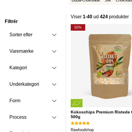
Dubai-chokolade
Slik
Chokolad
Viser
1-40
ud
424
produkter
Filtrér
Produkter
50%
Sorter efter
Varemærke
Kategori
Underkategori
Form
Kokoschips Premium Ristede
500g
Process
Rawfoodshop