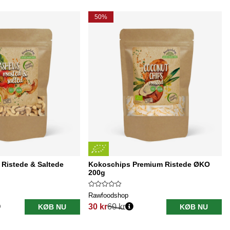
50%
Ristede & Saltede
Kokoschips Premium Ristede ØKO
200g
Rawfoodshop
30 kr
60 kr
KØB NU
KØB NU
Normalpris: