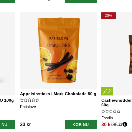
Normalpris:
20%
Appelsinsticks i Mørk Chokolade 80 g
KO 100g
Cashewnødder
60g
Patislove
Foodin
33 kr
30 kr
38 kr
 NU
KØB NU
Normalpris: