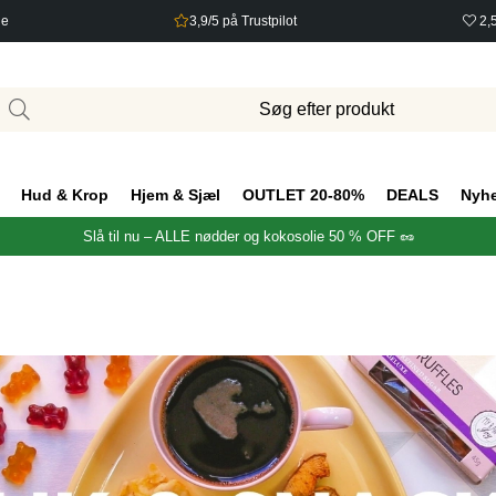
ge
3,9/5 på Trustpilot
2,
Hud & Krop
Hjem & Sjæl
OUTLET 20-80%
DEALS
Nyh
Slå til nu – ALLE nødder og kokosolie 50 % OFF 🥜