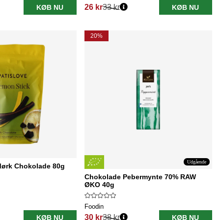
26 kr
33 kr
KØB NU
KØB NU
Normalpris:
20%
Udgående
 Mørk Chokolade 80g
Chokolade Pebermynte 70% RAW
ØKO 40g
Foodin
30 kr
38 kr
KØB NU
KØB NU