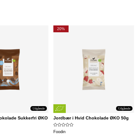
20%
Udgående
Udgående
okolade Sukkerfri ØKO
Jordbær i Hvid Chokolade ØKO 50g
Foodin