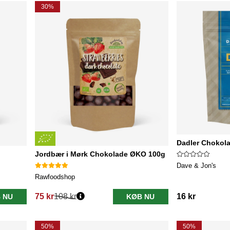
30%
Dadler Chokol
Jordbær i Mørk Chokolade ØKO 100g
Dave & Jon's
Rawfoodshop
75 kr
108 kr
16 kr
 NU
KØB NU
Normalpris:
50%
50%