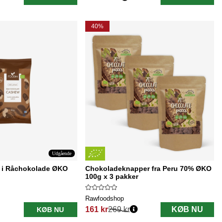
Normalpris:
40%
Udgående
 i Råchokolade ØKO
Chokoladeknapper fra Peru 70% ØKO
100g x 3 pakker
Rawfoodshop
161 kr
269 kr
KØB NU
KØB NU
Normalpris: