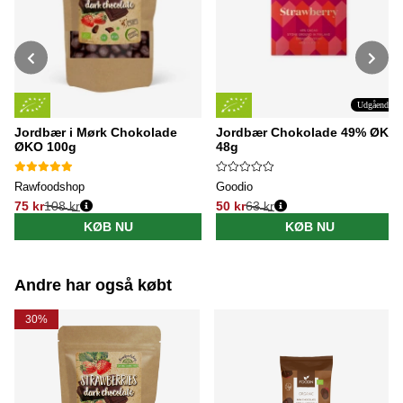
Udgående
Jordbær i Mørk Chokolade
Jordbær Chokolade 49% ØKO
ØKO 100g
48g
Rawfoodshop
Goodio
75 kr
108 kr
50 kr
63 kr
Normalpris:
Normalpris:
KØB NU
KØB NU
Andre har også købt
30%