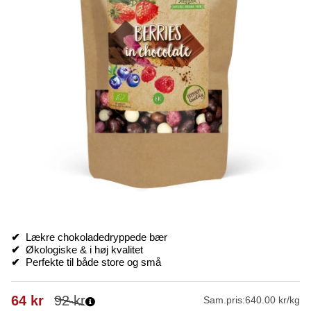
✔
Lækre chokoladedryppede bær
✔
Økologiske & i høj kvalitet
✔
Perfekte til både store og små
64
kr
92
kr
Sam.pris:
640.00 kr/kg