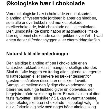
Økologiske bær i chokolade
Vores økologiske bær i chokolade er en luksuriøs
blanding af frysetørrede jordbær, blåbær og hindbær,
som alle er overtrukket med mørk chokolade,
mælkechokolade, hvid chokolade og lilla chokolade.
Den uimodståelige kombination af sødmefulde, friske
bær og cremet chokolade sætter prikken over i’et – hvad
enten det er til fredagshyggen eller eftermiddagskaffen.
Naturslik til alle anledninger
Den alsidige blanding af bær i chokolade er en
fantastisk lækkerbisken til mange forskellige stunder.
Skal du løfte hyggen en fredag aften, glæde kollegerne
til kaffepausen eller servere en lækker dessert for
gæsterne, så bliver disse bær en sikker favorit.
Samspillet mellem den fyldige chokoladesmag og
bærrenes naturlige friskhed giver en oplevelse, der
begejstrer både voksne og børn. Er naturslik en af dine
faste favoritter i slikskålen? Så kan vi varmt anbefale
disse økologiske bær i chokolade – et oplagt valg, når
du vil forkæle dig selv med noget både økologisk og