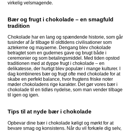
virkelig velsmagende.
Bær og frugt i chokolade – en smagfuld
tradition
Chokolade har en lang og spændende historie, som går
tusinder af år tilbage til oldtidens civilisationer som
aztekerne og mayaerne. Dengang blev chokolade
betragtet som en gudernes gave og brugt både i
ceremonier og som betalingsmiddel. Med tiden opstod
traditionen med at dyppe frugt i chokolade – en
delikatesse, der hurtigt blev populær i mange kulturer. I
dag kombineres bær og frugt ofte med chokolade for at
skabe en perfekt balance, hvor frugtens friske noter
møder chokoladens rige karakter. Det gør vores bær i
chokolade til en tidløs nydelse, som man vender tilbage
til igen og igen.
Tips til at nyde bær i chokolade
Opbevar dine bær i chokolade køligt og mørkt for at
bevare smag og konsistens. Når du vil forkæle dig selv,