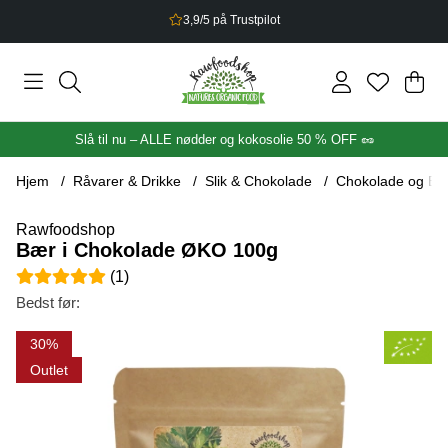
3,9/5 på Trustpilot
Ind
Anta
.
Slå til nu – ALLE nødder og kokosolie 50 % OFF 🥜
Hjem
Råvarer & Drikke
Slik & Chokolade
Chokolade og Ba
Rawfoodshop
Bær i Chokolade ØKO 100g
Gennemsnitlig vurdering 5 ud af 5 Antal vurderinger 1
(
1
)
Bedst før:
Produktbilleder Bær i Chokolade ØKO 100g
30
Outlet