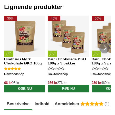
Lignende produkter
30%
40%
50%
Hindbær i Mørk
Bær i Chokolade ØKO
Bær i Choko
Chokolade ØKO 100g
100g x 3 pakker
100g x 5 pak
Rawfoodshop
Rawfoodshop
Rawfoodshop
66 kr
95 kr
166 kr
276 kr
230 kr
460 kr
KØB NU
KØB NU
KØB 
Beskrivelse
Indhold
Anmeldelser
(
1
)