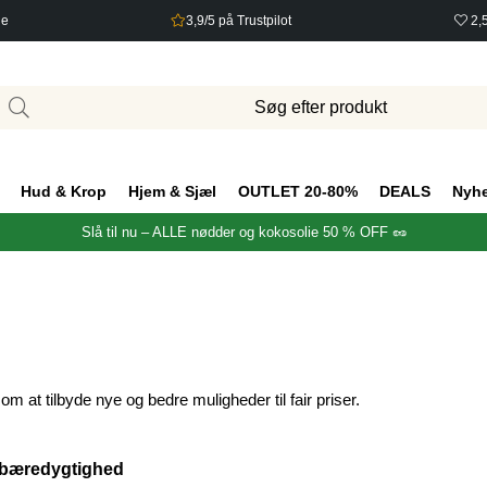
ge
3,9/5 på Trustpilot
2,
Hud & Krop
Hjem & Sjæl
OUTLET 20-80%
DEALS
Nyh
Slå til nu – ALLE nødder og kokosolie 50 % OFF 🥜
m at tilbyde nye og bedre muligheder til fair priser.
 bæredygtighed