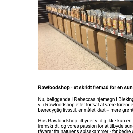
Rawfoodshop - et skridt fremad for en su
Nu, beliggende i Rebeccas hjemegn i Blekin
vi i Rawfoodshop efter fortsat at være føren
bæredygtig livsstil, er målet klart – mere grøn
Hos Rawfoodshop tilbyder vi dig ikke kun en 
fremskridt, og vores passion for at tilbyde s
råvarer fra naturens spisekammer - for bedre