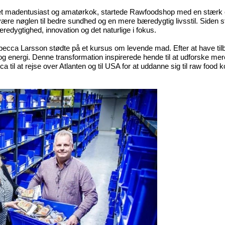
 madentusiast og amatørkok, startede Rawfoodshop med en stærk o
være nøglen til bedre sundhed og en mere bæredygtig livsstil. Siden st
edygtighed, innovation og det naturlige i fokus.
becca Larsson stødte på et kursus om levende mad. Efter at have tilb
g energi. Denne transformation inspirerede hende til at udforske me
 til at rejse over Atlanten og til USA for at uddanne sig til raw food k