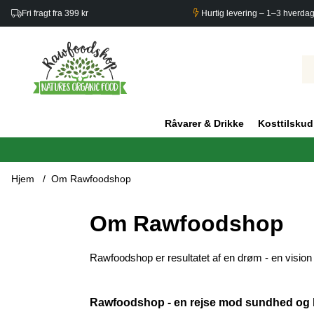
Fri fragt fra 399 kr
Hurtig levering – 1–3 hverda
Råvarer & Drikke
Kosttilskud
Hjem
Om Rawfoodshop
Om Rawfoodshop
Rawfoodshop er resultatet af en drøm - en vision o
Rawfoodshop - en rejse mod sundhed og