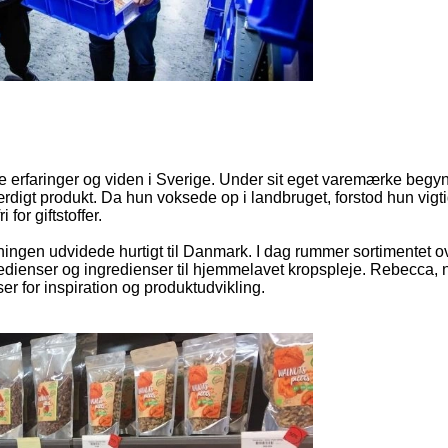
 erfaringer og viden i Sverige. Under sit eget varemærke begyn
til færdigt produkt. Da hun voksede op i landbruget, forstod hun vig
or giftstoffer.
ningen udvidede hurtigt til Danmark. I dag rummer sortimentet ov
gredienser og ingredienser til hjemmelavet kropspleje. Rebecca,
er for inspiration og produktudvikling.