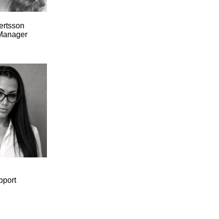
rtsson
Manager
pport