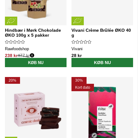
Hindbær i Mørk Chokolade
Vivani Crème Brûlée ØKO 40
ØKO 100g x 5 pakker
g
Rawfoodshop
Vivani
238 kr
477 kr
28 kr
Normalpris:
KØB NU
KØB NU
20%
30%
Kort dato