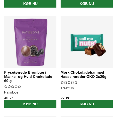
KØB NU
KØB NU
Frysetørrede Brombær i
Mørk Chokoladebar med
Mælke- og Hvid Chokolade
Hasselnødder ØKO 2x20g
60 g
Treatfuls
Patislove
40 kr
27 kr
KØB NU
KØB NU