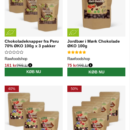
Chokoladeknapper fra Peru
Jordbær i Mørk Chokolade
70% ØKO 100g x 3 pakker
ØKO 100g
Rawfoodshop
Rawfoodshop
161 kr
269 kr
75 kr
108 kr
Normalpris:
Normalpris:
KØB NU
KØB NU
40%
50%