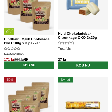
Hvid Chokoladebar
Citronkage ØKO 2x20g
Hindbær i Mørk Chokolade
ØKO 100g x 3 pakker
Treatfuls
Rawfoodshop
171 kr
286 kr
27 kr
Normalpris:
KØB NU
KØB NU
50%
Nyhed