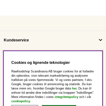
Kundeservice
Om os
Cookies og lignende teknologier
Følg os
Rawfoodshop Scandinavia AB bruger cookies for at forbedre
din oplevelse, vise relevant markedsføring og analysere
trafikken på vores hjemmeside. Vi og vores partnere, f.eks.
Dette er Rawfoodshop
Google, bruger cookies til annoncering og statistik. Du kan
læse mere om, hvordan Google bruger data
her
.
Du kan til
enhver tid ændre dine indstillinger via knappen “Indstillinger”.
Danmark
Mere information findes i vores
integritetspolicy
och i vår
cookiepolicy
.