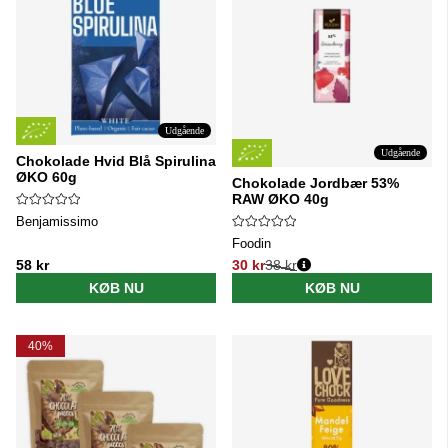
Udgående
Udgående
Chokolade Hvid Blå Spirulina
ØKO 60g
Chokolade Jordbær 53%
RAW ØKO 40g
Benjamissimo
Foodin
58 kr
30 kr
38 kr
Normalpris:
KØB NU
KØB NU
40%