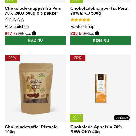
Chokoladeknapper fra Peru
Chokoladeknapper fra Peru
70% ØKO 500g x 5 pakker
70% ØKO 500g
Rawfoodshop
Rawfoodshop
847 kr
1694 kr
235 kr
336 kr
Normalpris:
Normalpris:
KØB NU
KØB NU
30%
20%
Udgående
Chokoladetrøffel Pistacie
Chokolade Appelsin 70%
100g
RAW ØKO 40g