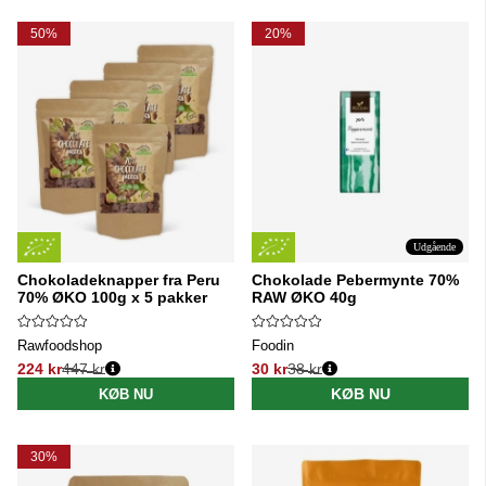
50%
20%
Udgående
Chokoladeknapper fra Peru
Chokolade Pebermynte 70%
70% ØKO 100g x 5 pakker
RAW ØKO 40g
Rawfoodshop
Foodin
224 kr
447 kr
30 kr
38 kr
Normalpris:
Normalpris:
KØB NU
KØB NU
30%