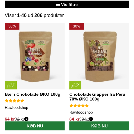
Vis filtre
Viser
1-40
ud
206
produkter
Produkter
30%
30%
Bær i Chokolade ØKO 100g
Chokoladeknapper fra Peru
70% ØKO 100g
Rawfoodshop
Rawfoodshop
64 kr
92 kr
64 kr
90 kr
Normalpris:
Normalpris:
KØB NU
KØB NU