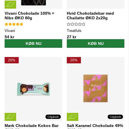
Vivani Chokolade 100% +
Hvid Chokoladebar med
Nibs ØKO 80g
Chailatte ØKO 2x20g
Vivani
Treatfuls
54 kr
27 kr
KØB NU
KØB NU
20%
20%
Udgående
Udgående
Mørk Chokolade Kokos Bar
Salt Karamel Chokolade 49%