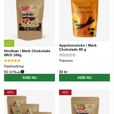
Appelsinsticks i Mørk
Chokolade 80 g
Hindbær i Mørk Chokolade
ØKO 100g
Patislove
Rawfoodshop
66 kr
95 kr
33 kr
Normalpris:
KØB NU
KØB NU
40%
30%