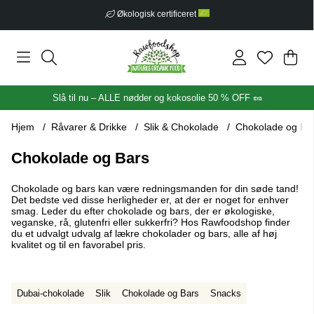
Økologisk certificeret
Ind
Anta
.
Slå til nu – ALLE nødder og kokosolie 50 % OFF 🥜
Hjem
Råvarer & Drikke
Slik & Chokolade
Chokolade og Ba
Chokolade og Bars
Chokolade og bars kan være redningsmanden for din søde tand!
Det bedste ved disse herligheder er, at der er noget for enhver
smag. Leder du efter chokolade og bars, der er økologiske,
veganske, rå, glutenfri eller sukkerfri? Hos Rawfoodshop finder
du et udvalgt udvalg af lækre chokolader og bars, alle af høj
kvalitet og til en favorabel pris.
Dubai-chokolade
Slik
Chokolade og Bars
Snacks