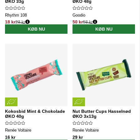
ØKO 33g
ØKO 48g
Rhythm 108
Goodio
18 kr
23 kr
50 kr
63 kr
Normalpris:
Normalpris:
KØB NU
KØB NU
Kokosbid Mint & Chokolade
Nut Butter Cups Hasselnød
ØKO 40g
ØKO 3x13g
Renée Voltaire
Renée Voltaire
16 kr
29 kr