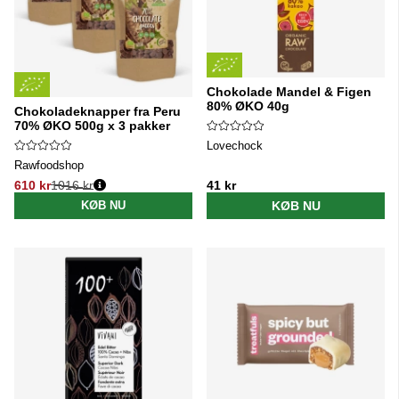
Chokolade Mandel & Figen
80% ØKO 40g
Chokoladeknapper fra Peru
70% ØKO 500g x 3 pakker
Lovechock
Rawfoodshop
610 kr
1016 kr
41 kr
Normalpris:
KØB NU
KØB NU