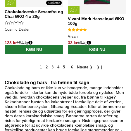
Udgående
Chokoladeæske Sesamfrø og
Chai ØKO 4 x 20g
Vivani Mørk Hasselnød ØKO
100g
Cosmic Dealer
Vivani
123 kr
154 kr
33 kr
46 kr
Normalpris:
Normalpris:
KØB NU
KØB NU
..
1
2
3
4
5
6
Næste
❯
❯❙
Chokolade og bars - fra bønne til kage
Chokolade og bars er ikke kun velsmagende, mange indeholder
også fordele – derfor kan du nyde både fordele og nydelse. Men
ved du, hvordan chokoladens vej ser ud, fra bønne til kage?
Kakaobønner høstes fra kakaotræer i forskellige dele af verden,
såsom Elfenbenskysten, Ghana og Ecuador. Efter at bønnerne er
høstet, renses de og udsættes for en gæringsproces, der giver
dem deres karakteristiske smag. Bønnerne tørres derefter og
ristes for yderligere at forstærke smagen. Ristningsprocessen er
afgørende for at udvikle chokoladens komplekse smag, og
forskellige producenter kan bruge forskellige stegemetoder og -