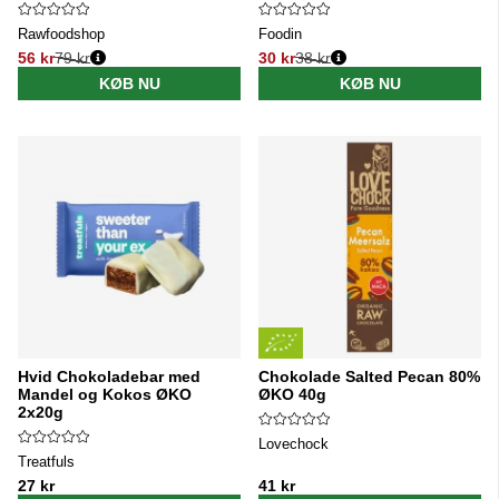
Rawfoodshop
Foodin
56 kr
79 kr
30 kr
38 kr
Normalpris:
Normalpris:
KØB NU
KØB NU
Hvid Chokoladebar med
Chokolade Salted Pecan 80%
Mandel og Kokos ØKO
ØKO 40g
2x20g
Lovechock
Treatfuls
27 kr
41 kr