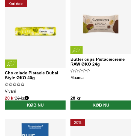
Kort dato
Butter cups Pistaciecreme
RAW ØKO 24g
Chokolade Pistacie Dubai
Maama
Style ØKO 40g
Vivani
20 kr
28 kr
28 kr
Normalpris:
KØB NU
KØB NU
20%