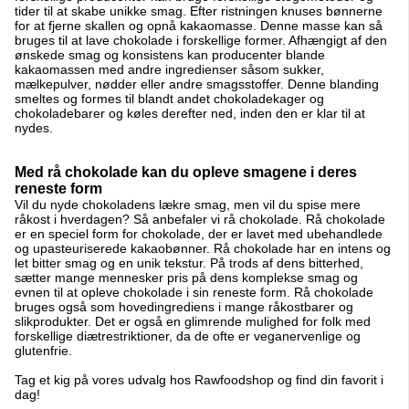
tider til at skabe unikke smag. Efter ristningen knuses bønnerne
for at fjerne skallen og opnå kakaomasse. Denne masse kan så
bruges til at lave chokolade i forskellige former. Afhængigt af den
ønskede smag og konsistens kan producenter blande
kakaomassen med andre ingredienser såsom sukker,
mælkepulver, nødder eller andre smagsstoffer. Denne blanding
smeltes og formes til blandt andet chokoladekager og
chokoladebarer og køles derefter ned, inden den er klar til at
nydes.
Med rå chokolade kan du opleve smagene i deres
reneste form
Vil du nyde chokoladens lækre smag, men vil du spise mere
råkost i hverdagen? Så anbefaler vi rå chokolade. Rå chokolade
er en speciel form for chokolade, der er lavet med ubehandlede
og upasteuriserede kakaobønner. Rå chokolade har en intens og
let bitter smag og en unik tekstur. På trods af dens bitterhed,
sætter mange mennesker pris på dens komplekse smag og
evnen til at opleve chokolade i sin reneste form. Rå chokolade
bruges også som hovedingrediens i mange råkostbarer og
slikprodukter. Det er også en glimrende mulighed for folk med
forskellige diætrestriktioner, da de ofte er veganervenlige og
glutenfrie.
Tag et kig på vores udvalg hos Rawfoodshop og find din favorit i
dag!