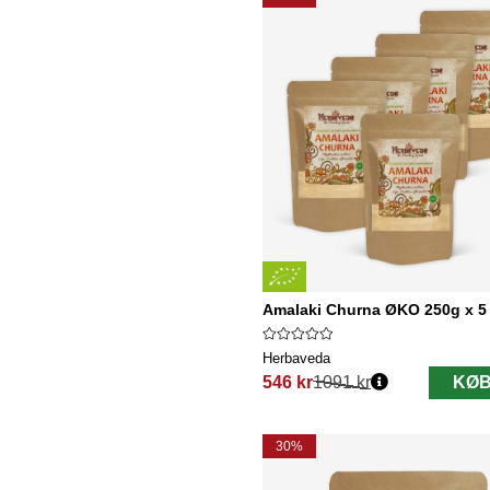
Amalaki Churna ØKO 250g x 5
Herbaveda
546 kr
1091 kr
KØB
Normalpris:
30%