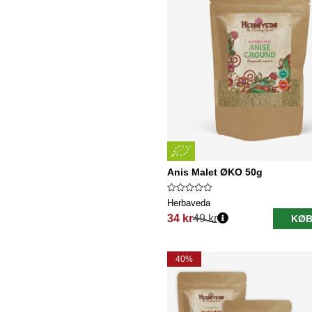
Anis Malet ØKO 50g
Herbaveda
34 kr
49 kr
KØB
Normalpris:
40%