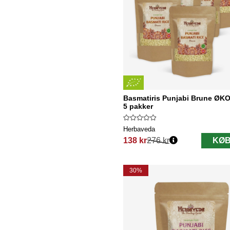
Basmatiris Punjabi Brune ØKO
5 pakker
Herbaveda
138 kr
276 kr
KØB
Normalpris:
30%