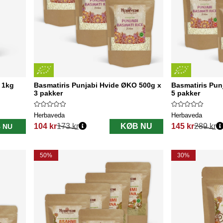
 1kg
Basmatiris Punjabi Hvide ØKO 500g x
Basmatiris Pun
3 pakker
5 pakker
Herbaveda
Herbaveda
104 kr
173 kr
KØB NU
145 kr
289 kr
 NU
Normalpris:
Normalpris:
50%
30%