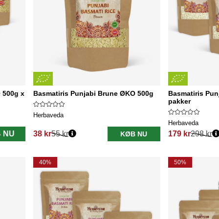
 500g x
Basmatiris Punjabi Brune ØKO 500g
Basmatiris Pun
pakker
Herbaveda
Herbaveda
 NU
38 kr
55 kr
179 kr
298 kr
KØB NU
Normalpris:
Normalpris:
40%
50%