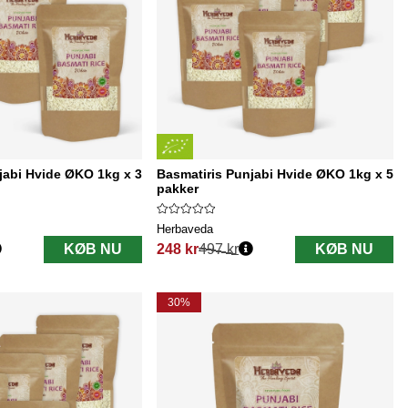
jabi Hvide ØKO 1kg x 3
Basmatiris Punjabi Hvide ØKO 1kg x 5
pakker
Herbaveda
KØB NU
248 kr
497 kr
KØB NU
Normalpris:
30%