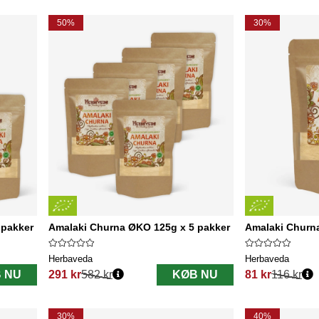
50%
30%
 pakker
Amalaki Churna ØKO 125g x 5 pakker
Amalaki Churn
Herbaveda
Herbaveda
 NU
291 kr
582 kr
KØB NU
81 kr
116 kr
Normalpris:
Normalpris:
30%
40%