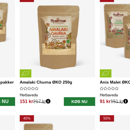
 pakker
Amalaki Churna ØKO 250g
Anis Malet ØKO
Herbaveda
Herbaveda
 NU
151 kr
217 kr
91 kr
151 kr
KØB NU
Normalpris:
Normalpris:
40%
50%