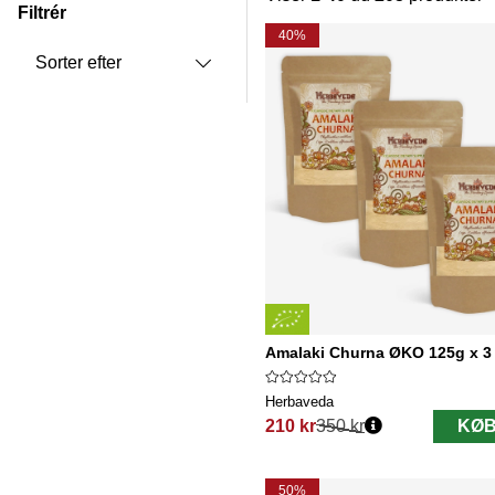
Filtrér
Produkter
40%
Sorter efter
Amalaki Churna ØKO 125g x 3
Herbaveda
210 kr
350 kr
KØB
Normalpris:
50%