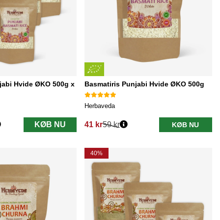
jabi Hvide ØKO 500g x
Basmatiris Punjabi Hvide ØKO 500g
Herbaveda
KØB NU
41 kr
59 kr
KØB NU
Normalpris:
40%