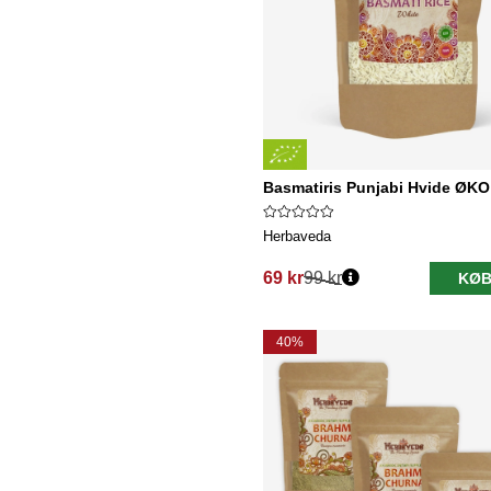
Basmatiris Punjabi Hvide ØKO
Herbaveda
69 kr
99 kr
KØB
Normalpris:
40%