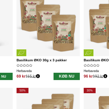
Basilikum ØKO 30g x 3 pakker
Basilikum ØKO 
Herbaveda
Herbaveda
69 kr
115 kr
KØB NU
96 kr
192 kr
 NU
Normalpris:
Normalpris:
50%
30%