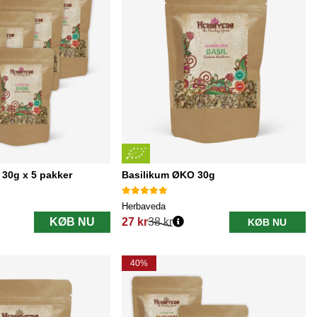
30g x 5 pakker
Basilikum ØKO 30g
Herbaveda
KØB NU
27 kr
38 kr
KØB NU
Normalpris:
40%