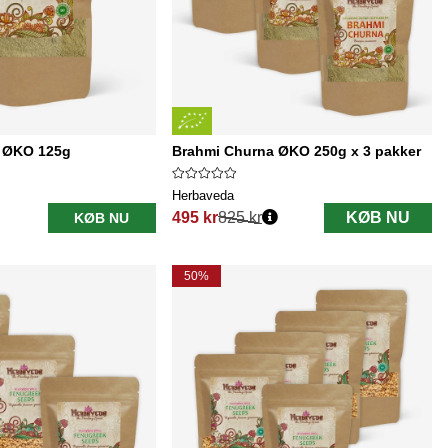
 ØKO 125g
Brahmi Churna ØKO 250g x 3 pakker
Herbaveda
495 kr
825 kr
KØB NU
KØB NU
Normalpris:
50%