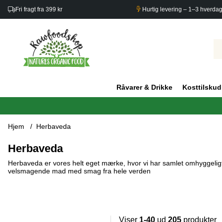
Fri fragt fra 399 kr
Hurtig levering – 1–3 hverda
Råvarer & Drikke
Kosttilskud
Hjem
Herbaveda
Herbaveda
Herbaveda er vores helt eget mærke, hvor vi har samlet omhyggeligt
velsmagende mad med smag fra hele verden
Viser
1-40
ud
205
produkter