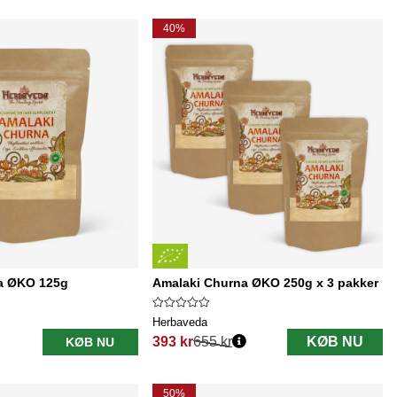
40%
a ØKO 125g
Amalaki Churna ØKO 250g x 3 pakker
Herbaveda
393 kr
655 kr
KØB NU
KØB NU
Normalpris:
50%