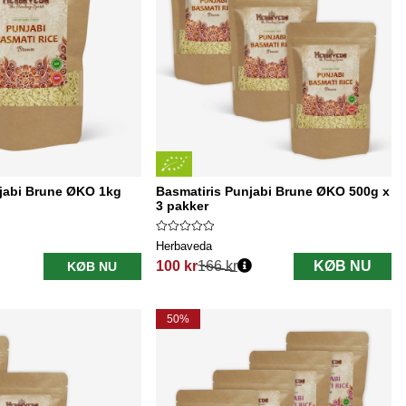
njabi Brune ØKO 1kg
Basmatiris Punjabi Brune ØKO 500g x
3 pakker
Herbaveda
100 kr
166 kr
KØB NU
KØB NU
Normalpris:
50%