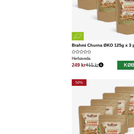
Brahmi Churna ØKO 125g x 3 
Herbaveda
249 kr
415 kr
KØB
Normalpris:
50%