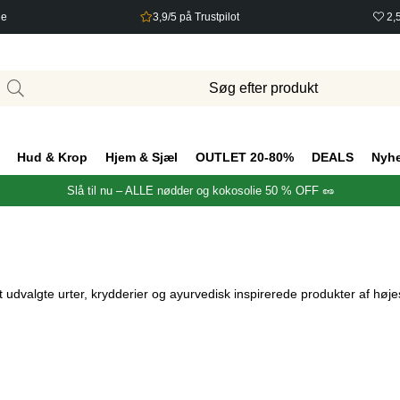
ge
3,9/5 på Trustpilot
2,
Hud & Krop
Hjem & Sjæl
OUTLET 20-80%
DEALS
Nyh
Slå til nu – ALLE nødder og kokosolie 50 % OFF 🥜
 udvalgte urter, krydderier og ayurvedisk inspirerede produkter af høj