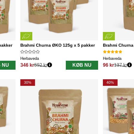
pakker
Brahmi Churna ØKO 125g x 5 pakker
Brahmi Churna
Herbaveda
Herbaveda
 NU
346 kr
692 kr
KØB NU
96 kr
137 kr
Normalpris:
Normalpris:
30%
40%