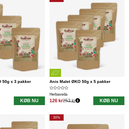
 50g x 3 pakker
Anis Malet ØKO 50g x 5 pakker
Herbaveda
KØB NU
126 kr
253 kr
KØB NU
Normalpris:
30%