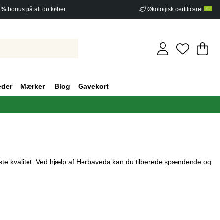
5% bonus på alt du køber
Økologisk certificeret
In
An
.
eder
Mærker
Blog
Gavekort
este kvalitet. Ved hjælp af Herbaveda kan du tilberede spændende og