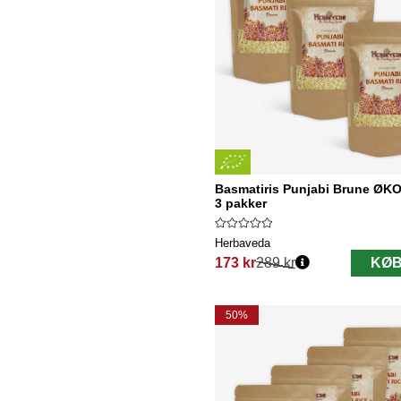
Basmatiris Punjabi Brune ØKO
3 pakker
Herbaveda
173 kr
289 kr
KØB
Normalpris:
50%