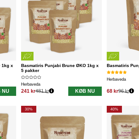
 1kg x
Basmatiris Punjabi Brune ØKO 1kg x
Basmatiris Pu
5 pakker
Herbaveda
Herbaveda
 NU
241 kr
481 kr
KØB NU
68 kr
96 kr
Normalpris:
Normalpris:
30%
40%