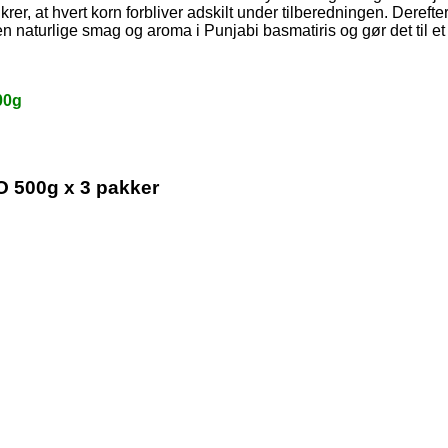
g sikrer, at hvert korn forbliver adskilt under tilberedningen. Der
aturlige smag og aroma i Punjabi basmatiris og gør det til et læk
00g
O 500g x 3 pakker