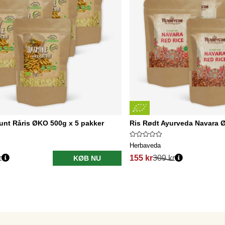
unt Råris ØKO 500g x 5 pakker
Ris Rødt Ayurveda Navara 
Herbaveda
r
155 kr
309 kr
KØB NU