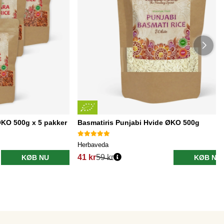
ØKO 500g x 5 pakker
Basmatiris Punjabi Hvide ØKO 500g
Herbaveda
41 kr
59 kr
KØB NU
KØB NU