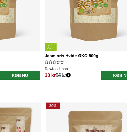
Jasminris Hvide ØKO 500g
Rawfoodshop
38 kr
55 kr
KØB NU
KØB NU
Normalpris:
30%