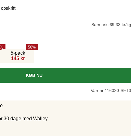
 opskrift
Sam.pris:
69.33 kr/kg
50
5-pack
145 kr
KØB NU
Varenr:
116020-SET3
ge
for 30 dage med Walley