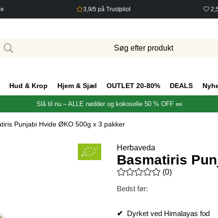
ge
3,9/5 på Trustpilot
2,
Hud & Krop
Hjem & Sjæl
OUTLET 20-80%
DEALS
Nyh
Slå til nu – ALLE nødder og kokosolie 50 % OFF 🥜
iris Punjabi Hvide ØKO 500g x 3 pakker
Herbaveda
Basmatiris Pun
Gennemsnitlig vurdering 0 ud 
(
0
)
Bedst før:
✔
Dyrket ved Himalayas fod