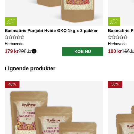
Basmatiris Punjabi Hvide ØKO 1kg x 3 pakker
Basmatiris 
Herbaveda
Herbaveda
179 kr
298 kr
100 kr
166 k
KØB NU
Lignende produkter
40%
50%