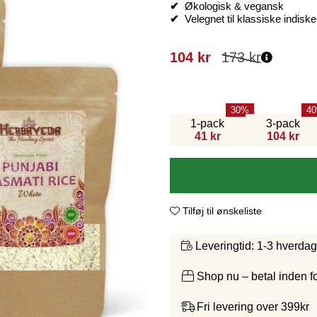
✔
Økologisk & vegansk
✔
Velegnet til klassiske indiske
104
kr
173
kr
30
40
1-pack
3-pack
41 kr
104 kr
Tilføj til ønskeliste
1-3 hverda
Leveringtid:
Shop nu – betal inden 
Fri levering over 399kr