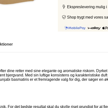
Ekspreslevering mulig i
Shop trygt med vores s
ktioner
ter dine retter med sine elegante og aromatiske riskorn. Dyrket 
nt bjergvand. Med sin luftige konsistens og karakteristiske duf
jabi basmatiris er et fremragende valg for dig, der søger en øk
ik. For det bedste resultat skal du skylle riset grundigt for at fj