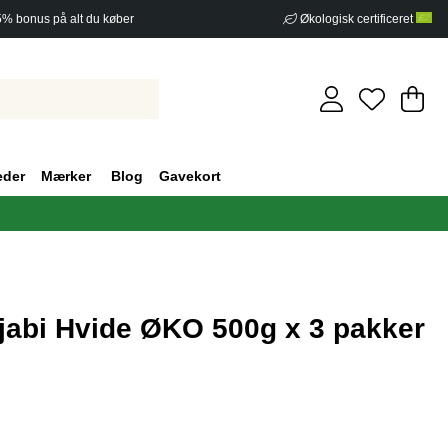
5% bonus på alt du køber
Økologisk certificeret
In
An
.
eder
Mærker
Blog
Gavekort
jabi Hvide ØKO 500g x 3 pakker
af 5 Antal vurderinger 0