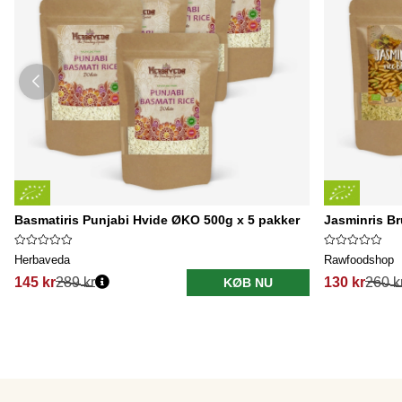
Basmatiris Punjabi Hvide ØKO 500g x 5 pakker
Jasminris Br
Herbaveda
Rawfoodshop
145 kr
289 kr
130 kr
260 k
KØB NU