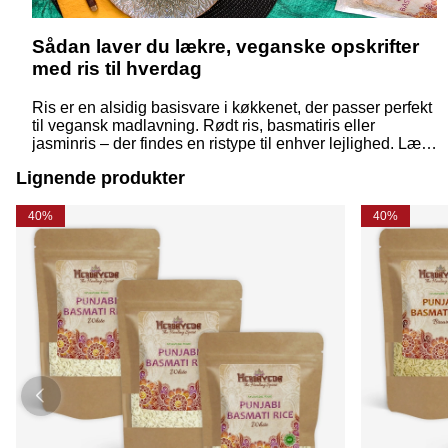
Sådan laver du lækre, veganske opskrifter
med ris til hverdag
Ris er en alsidig basisvare i køkkenet, der passer perfekt
til vegansk madlavning. Rødt ris, basmatiris eller
jasminris – der findes en ristype til enhver lejlighed. Læs
mere i vores guide om, hvordan du kan inkludere vores
Lignende produkter
forskellige ristyper i dine veganske opskrifter!
40%
40%