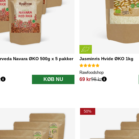
urveda Navara ØKO 500g x 5 pakker
Jasminris Hvide ØKO 1kg
Rawfoodshop
r
KØB NU
69 kr
98 kr
Normalpris:
50%