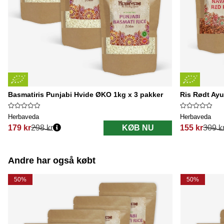
Basmatiris Punjabi Hvide ØKO 1kg x 3 pakker
Ris Rødt Ay
Herbaveda
Herbaveda
179 kr
298 kr
KØB NU
155 kr
309 k
Normalpris:
Normalpris:
Andre har også købt
50%
50%