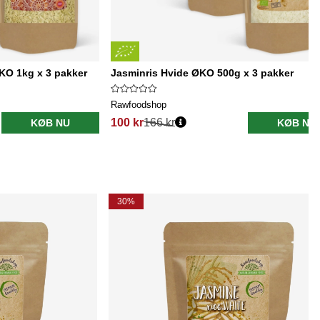
KO 1kg x 3 pakker
Jasminris Hvide ØKO 500g x 3 pakker
Rawfoodshop
100 kr
166 kr
KØB NU
KØB NU
30%