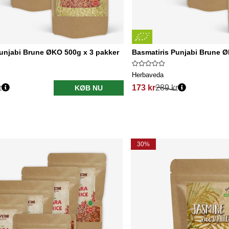
Punjabi Brune ØKO 500g x 3 pakker
Basmatiris Punjabi Brune Ø
Herbaveda
r
173 kr
289 kr
KØB NU
30%