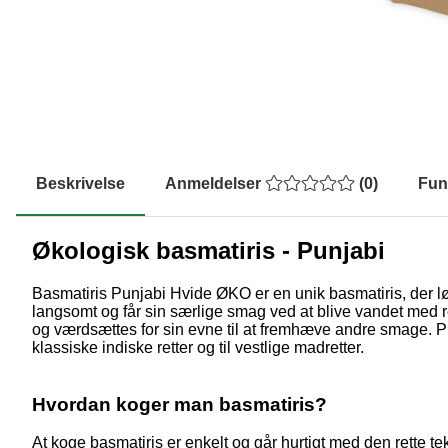
Beskrivelse
Anmeldelser
(
0
)
Fun
Økologisk basmatiris - Punjabi
Basmatiris Punjabi Hvide ØKO er en unik basmatiris, der løf
langsomt og får sin særlige smag ved at blive vandet med re
og værdsættes for sin evne til at fremhæve andre smage. Pun
klassiske indiske retter og til vestlige madretter.
Hvordan koger man basmatiris?
At koge basmatiris er enkelt og går hurtigt med den rette tekn