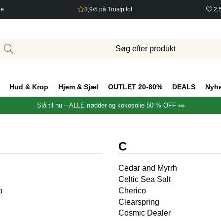
ge
3,9/5 på Trustpilot
2,
Hud & Krop
Hjem & Sjæl
OUTLET 20-80%
DEALS
Nyh
Slå til nu – ALLE nødder og kokosolie 50 % OFF 🥜
C
Cedar and Myrrh
Celtic Sea Salt
o
Cherico
Clearspring
Cosmic Dealer