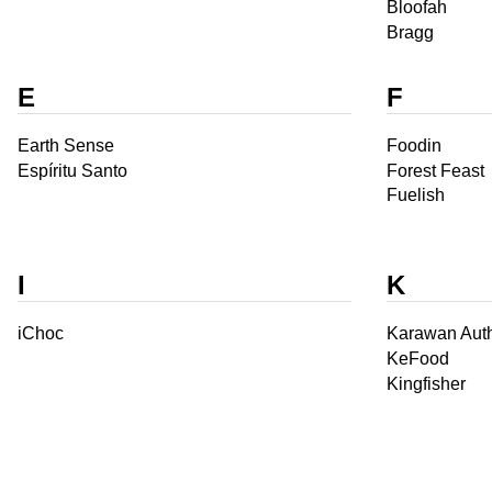
Bloofah
Bragg
E
F
Earth Sense
Foodin
Espíritu Santo
Forest Feast
Fuelish
I
K
iChoc
Karawan Auth
KeFood
Kingfisher