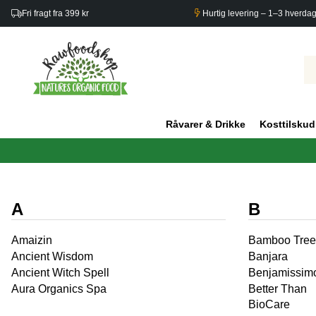
Fri fragt fra 399 kr
Hurtig levering – 1–3 hverda
Råvarer & Drikke
Kosttilskud
A
B
Amaizin
Bamboo Tree
Ancient Wisdom
Banjara
Ancient Witch Spell
Benjamissim
Aura Organics Spa
Better Than
BioCare