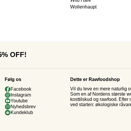
Wild Hare
Wollenhaupt
15% OFF!
Følg os
Dette er Rawfoodshop
Vil du leve en mere naturlig
Facebook
Som en af Nordens største web
Instagram
kosttilskud og rawfood. Efter
Youtube
ved starten: økologiske råvar
Nyhedsbrev
Kundeklub