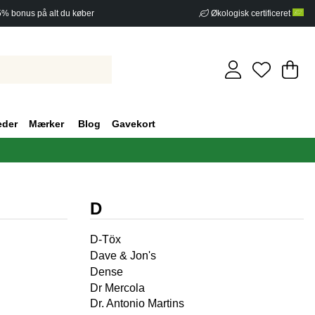
5% bonus på alt du køber
Økologisk certificeret
In
An
.
eder
Mærker
Blog
Gavekort
D
D-Töx
Dave & Jon's
Dense
Dr Mercola
Dr. Antonio Martins