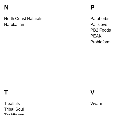
N
P
North Coast Naturals
Paraherbs
Närokällan
Patislove
PB2 Foods
PEAK
Probioform
T
V
Treatfuls
Vivani
Tribal Soul