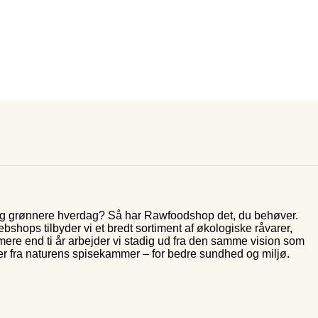
 og grønnere hverdag? Så har Rawfoodshop det, du behøver.
shops tilbyder vi et bredt sortiment af økologiske råvarer,
 mere end ti år arbejder vi stadig ud fra den samme vision som
er fra naturens spisekammer – for bedre sundhed og miljø.