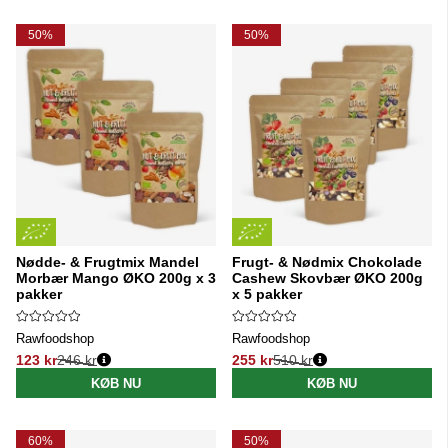
50%
50%
Nødde- & Frugtmix Mandel
Frugt- & Nødmix Chokolade
Morbær Mango ØKO 200g x 3
Cashew Skovbær ØKO 200g
pakker
x 5 pakker
Rawfoodshop
Rawfoodshop
123 kr
246 kr
255 kr
510 kr
Normalpris:
Normalpris:
KØB NU
KØB NU
60%
50%