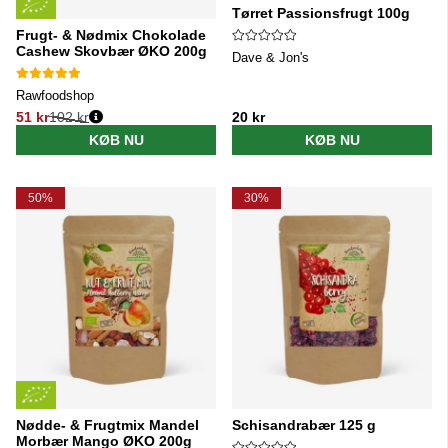
Tørret Passionsfrugt 100g
Frugt- & Nødmix Chokolade
Cashew Skovbær ØKO 200g
Dave & Jon's
Rawfoodshop
51 kr
102 kr
20 kr
Normalpris:
KØB NU
KØB NU
50%
30%
Nødde- & Frugtmix Mandel
Schisandrabær 125 g
Morbær Mango ØKO 200g