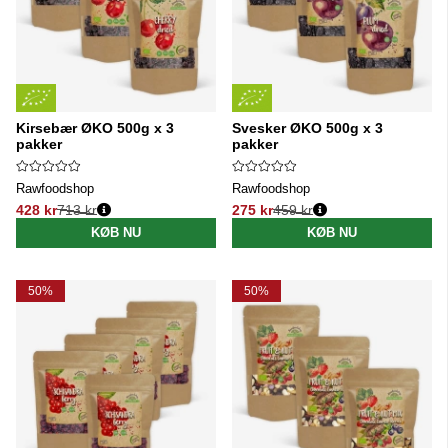
Kirsebær ØKO 500g x 3
Svesker ØKO 500g x 3
pakker
pakker
Rawfoodshop
Rawfoodshop
428 kr
713 kr
275 kr
459 kr
Normalpris:
Normalpris:
KØB NU
KØB NU
50%
50%