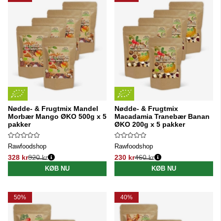
Nødde- & Frugtmix Mandel
Nødde- & Frugtmix
Morbær Mango ØKO 500g x 5
Macadamia Tranebær Banan
pakker
ØKO 200g x 5 pakker
Rawfoodshop
Rawfoodshop
328 kr
820 kr
230 kr
460 kr
Normalpris:
Normalpris:
KØB NU
KØB NU
50%
40%