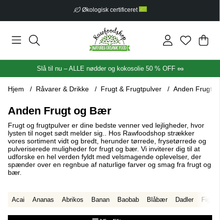
Fri fragt fra 399 kr
Ind
Anta
.
Slå til nu – ALLE nødder og kokosolie 50 % OFF 🥜
Hjem
Råvarer & Drikke
Frugt & Frugtpulver
Anden Frugt o
Anden Frugt og Bær
Frugt og frugtpulver er dine bedste venner ved lejligheder, hvor
lysten til noget sødt melder sig.. Hos Rawfoodshop strækker
vores sortiment vidt og bredt, herunder tørrede, frysetørrede og
pulveriserede muligheder for frugt og bær. Vi inviterer dig til at
udforske en hel verden fyldt med velsmagende oplevelser, der
spænder over en regnbue af naturlige farver og smag fra frugt og
bær.
Acai
Ananas
Abrikos
Banan
Baobab
Blåbær
Dadler
Figner