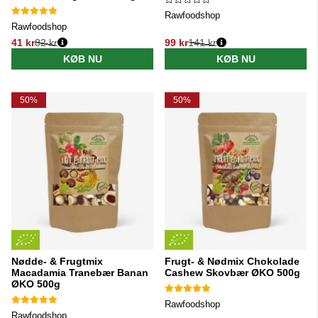
Rawfoodshop
Rawfoodshop
41 kr
82 kr
99 kr
141 kr
Normalpris:
Normalpris:
KØB NU
KØB NU
50%
50%
Nødde- & Frugtmix
Frugt- & Nødmix Chokolade
Macadamia Tranebær Banan
Cashew Skovbær ØKO 500g
ØKO 500g
Rawfoodshop
Rawfoodshop