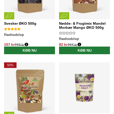
Svesker ØKO 500g
Nødde- & Frugtmix Mandel
Morbær Mango ØKO 500g
Rawfoodshop
Rawfoodshop
107 kr
153 kr
82 kr
164 kr
Normalpris:
Normalpris:
KØB NU
KØB NU
50%