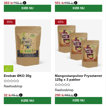
383 kr
765 kr
501 kr
836 kr
Normalpris:
Normalpris:
KØB NU
KØB NU
30%
40%
Enebær ØKO 30g
Mangostanpulver Frysetørret
125g x 3 pakker
Rawfoodshop
Rawfoodshop
32 kr
45 kr
290 kr
483 kr
Normalpris:
Normalpris:
KØB NU
KØB NU