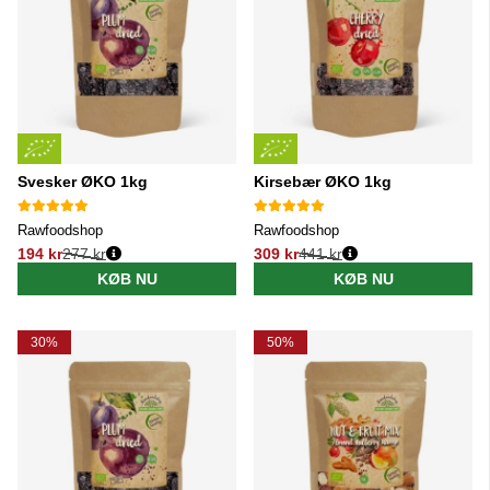
Svesker ØKO 1kg
Kirsebær ØKO 1kg
Rawfoodshop
Rawfoodshop
194 kr
277 kr
309 kr
441 kr
Normalpris:
Normalpris:
KØB NU
KØB NU
30%
50%