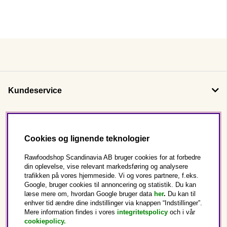
Kundeservice
Om os
Cookies og lignende teknologier
Følg os
Rawfoodshop Scandinavia AB bruger cookies for at forbedre
din oplevelse, vise relevant markedsføring og analysere
trafikken på vores hjemmeside. Vi og vores partnere, f.eks.
Dette er Rawfoodshop
Google, bruger cookies til annoncering og statistik. Du kan
læse mere om, hvordan Google bruger data
her
.
Du kan til
enhver tid ændre dine indstillinger via knappen “Indstillinger”.
Danmark
Mere information findes i vores
integritetspolicy
och i vår
cookiepolicy
.