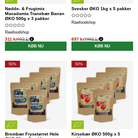
Nødde- & Frugtmix
Svesker ØKO 1kg x 5 pakker
Macadamia Tranebær Banan
ØKO 500g x 3 pakker
Rawfoodshop
Rawfoodshop
311 kr
622 kr
697 kr
1393 kr
Normalpris:
Normalpris:
KØB NU
KØB NU
50%
50%
Brombær Frysetørret Hele
Kirsebær ØKO 500g x 5