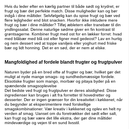
Hvis du leder efter en kærlig partner til både sødt og krydret, er
frugt og bær det perfekte match. Disse muligheder kan og bør
indgå i dine måltider. Selvfølgelig kan du spise frugt og bær ved
flere lejligheder end blot snacken. Hvorfor ikke inkludere mere
frugt og bær i dine måltider? Tilføj æbletern eller tranebær til din
yndlingssalat. Denne naturlige sødme giver en fin kontrast til
grøntsagerne. Kombiner frugt med ost for en lækker forret: hvad
med blåbær med blå ost eller figner med gedeost? Lav en hurtig
og nem dessert ved at toppe vaniljeis eller yoghurt med friske
bær og lidt honning. Det er en sød, der er nem at elske.
Mangfoldighed af fordele blandt frugter og frugtpulver
Naturen byder på en bred vifte af frugter og bær, hvilket gør det
muligt at nyde mange smags- og sundhedsmæssige fordele.
Eksotiske frugter som mango, morbær og pitaya byder på en
spændende smagsoplevelse
Det bedste ved frugt og frugtpulver er deres alsidighed. Disse
ingredienser kan bruges i alt fra forretter til hovedretter og
desserter. Der er ingen grænser for din kreativitet i køkkenet, når
du begynder at eksperimentere med forskellige
smagskombinationer. Vær kreativ i køkkenet og oplev en helt ny
verden af ​​smag. Uanset om du foretrækker det sødt eller salt,
kan frugt og bær være det lille ekstra, der gør dine måltider
mindeværdige og vejen til en sund livsstil.