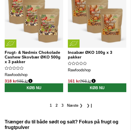
Frugt- & Nødmix Chokolade
Incabær ØKO 100g x 3
Cashew Skovbær ØKO 500g
pakker
x 3 pakker
Rawfoodshop
Rawfoodshop
318 kr
635 kr
161 kr
268 kr
Normalpris:
Normalpris:
KØB NU
KØB NU
1
2
3
Næste
❯
❯❙
Trænger du til både sødt og salt? Fokus på frugt og
frugtpulver