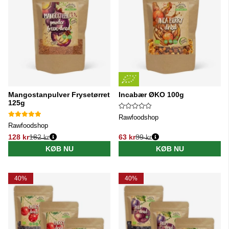
Mangostanpulver Frysetørret
Incabær ØKO 100g
125g
Rawfoodshop
Rawfoodshop
128 kr
182 kr
63 kr
89 kr
Normalpris:
Normalpris:
KØB NU
KØB NU
40%
40%