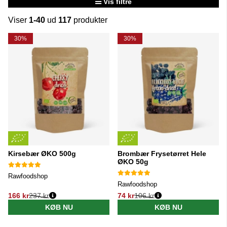
Vis filtre
Viser
1-40
ud
117
produkter
Produkter
30%
30%
Kirsebær ØKO 500g
Brombær Frysetørret Hele
ØKO 50g
Rawfoodshop
Rawfoodshop
166 kr
237 kr
74 kr
106 kr
Normalpris:
Normalpris:
KØB NU
KØB NU