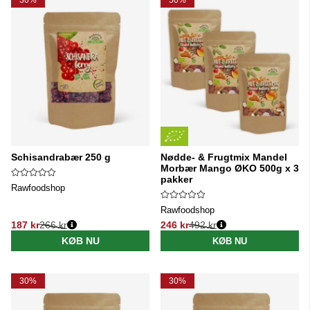
Schisandrabær 250 g
Nødde- & Frugtmix Mandel
Morbær Mango ØKO 500g x 3
pakker
Rawfoodshop
Rawfoodshop
187 kr
266 kr
246 kr
492 kr
Normalpris:
Normalpris:
KØB NU
KØB NU
30%
30%