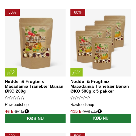
50%
60%
Nødde- & Frugtmix
Nødde- & Frugtmix
Macadamia Tranebær Banan
Macadamia Tranebær Banan
ØKO 200g
ØKO 500g x 5 pakker
Rawfoodshop
Rawfoodshop
46 kr
92 kr
415 kr
1037 kr
Normalpris:
Normalpris:
KØB NU
KØB NU
30%
50%