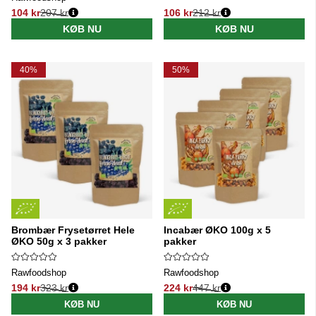
104 kr
207 kr
106 kr
212 kr
Normalpris:
Normalpris:
KØB NU
KØB NU
40%
50%
Brombær Frysetørret Hele
Incabær ØKO 100g x 5
ØKO 50g x 3 pakker
pakker
Rawfoodshop
Rawfoodshop
194 kr
323 kr
224 kr
447 kr
Normalpris:
Normalpris:
KØB NU
KØB NU