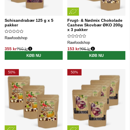
Schisandrabær 125 g x 5
Frugt- & Nødmix Chokolade
pakker
Cashew Skovbær ØKO 200g
x 3 pakker
Rawfoodshop
Rawfoodshop
355 kr
710 kr
153 kr
306 kr
Normalpris:
Normalpris:
KØB NU
KØB NU
50%
50%