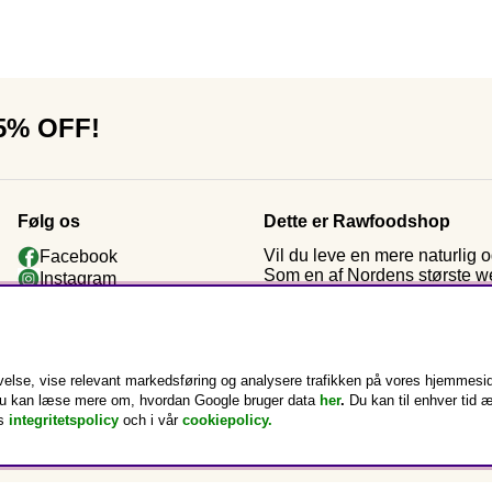
15% OFF!
Følg os
Dette er Rawfoodshop
Vil du leve en mere naturlig
Facebook
Som en af Nordens største web
Instagram
kosttilskud og rawfood. Efter
Youtube
ved starten: økologiske råvar
Nyhedsbrev
Kundeklub
else, vise relevant markedsføring og analysere trafikken på vores hjemmesid
k. Du kan læse mere om, hvordan Google bruger data
her
.
Du kan til enhver tid 
s
integritetspolicy
och i vår
cookiepolicy
.