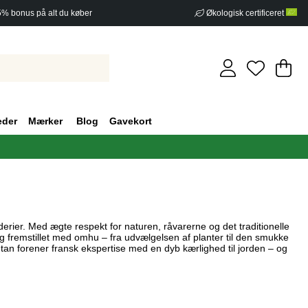
5% bonus på alt du køber
Økologisk certificeret
In
An
.
eder
Mærker
Blog
Gavekort
erier. Med ægte respekt for naturen, råvarerne og det traditionelle
g fremstillet med omhu – fra udvælgelsen af planter til den smukke
an forener fransk ekspertise med en dyb kærlighed til jorden – og