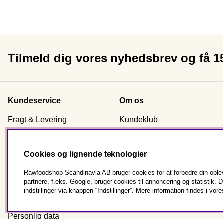
Tilmeld dig vores nyhedsbrev og få 
Kundeservice
Om os
Fragt & Levering
Kundeklub
Handelsbetingelser
Certificering
Reklamation & returnering
Nyhetsbrev signup
Cookies og lignende teknologier
Kontakt os
Om Rawfoodshop
Rawfoodshop Scandinavia AB bruger cookies for at forbedre din oplev
Bestil som virksomhed
Vores butikker
partnere, f.eks. Google, bruger cookies til annoncering og statisti
Almindelige spørgsmål
indstillinger via knappen “Indstillinger”. Mere information findes i vore
Cookies
Personlig data