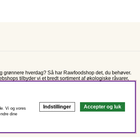
 og grønnere hverdag? Så har Rawfoodshop det, du behøver.
shops tilbyder vi et bredt sortiment af økologiske råvarer,
 mere end ti år arbejder vi stadig ud fra den samme vision som
er fra naturens spisekammer – for bedre sundhed og miljø.
Indstillinger
Accepter og luk
e. Vi og vores
ændre dine