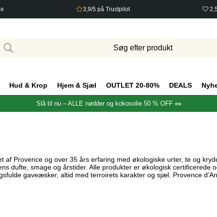
ge
3,9/5 på Trustpilot
2,
Hud & Krop
Hjem & Sjæl
OUTLET 20-80%
DEALS
Nyh
Slå til nu – ALLE nødder og kokosolie 50 % OFF 🥜
 af Provence og over 35 års erfaring med økologiske urter, te og krydd
s dufte, smage og årstider. Alle produkter er økologisk certificerede o
fulde gaveæsker, altid med terroirets karakter og sjæl. Provence d’Ant