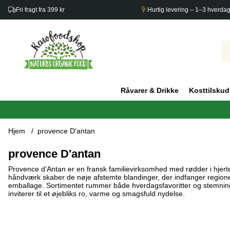
Fri fragt fra 399 kr
Hurtig levering – 1–3 hverda
Råvarer & Drikke
Kosttilskud
Hjem
provence D'antan
provence D'antan
Provence d’Antan er en fransk familievirksomhed med rødder i hjertet
håndværk skaber de nøje afstemte blandinger, der indfanger regionen
emballage. Sortimentet rummer både hverdagsfavoritter og stemnings
inviterer til et øjebliks ro, varme og smagsfuld nydelse.