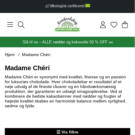
Økologisk certificeret
Ind
Anta
.
Slå til nu – ALLE nødder og kokosolie 50 % OFF 🥜
Hjem
Madame Chéri
Madame Chéri
Madame Chéri er synonymt med kvalitet, finesse og en passion
for luksuriøs chokolade. Hver chokoladebar er resultatet af et
nøje udvalg af de fineste råvarer og en håndværksmæssig
produktion, der garanterer en udsøgt smagsoplevelse. Ved at
kombinere de bedste kakaobønner med nødder og frugter af
højeste kvalitet skabes en harmonisk balance mellem syrlighed,
sødme og fylde.
Vis filtre