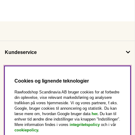
Kundeservice
Om os
Cookies og lignende teknologier
Følg os
Rawfoodshop Scandinavia AB bruger cookies for at forbedre
din oplevelse, vise relevant markedsføring og analysere
trafikken på vores hjemmeside. Vi og vores partnere, f.eks.
Dette er Rawfoodshop
Google, bruger cookies til annoncering og statistik. Du kan
læse mere om, hvordan Google bruger data
her
.
Du kan til
enhver tid ændre dine indstillinger via knappen “Indstillinger”.
Danmark
Mere information findes i vores
integritetspolicy
och i vår
cookiepolicy
.