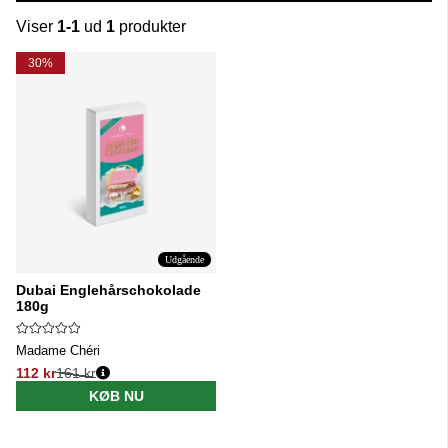
Viser
1-1
ud
1
produkter
Produkter
30%
Udgående
Dubai Englehårschokolade
180g
Madame Chéri
112 kr
161 kr
Normalpris:
KØB NU