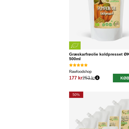
Græskarfrøolie koldpresset Ø
500ml
Rawfoodshop
177 kr
253 kr
KØB
Normalpris:
50%