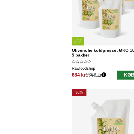
Olivenolie koldpresset ØKO 1
5 pakker
Rawfoodshop
684 kr
1368 kr
KØB
Normalpris:
30%