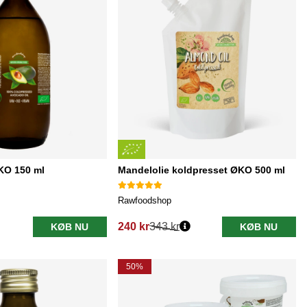
KO 150 ml
Mandelolie koldpresset ØKO 500 ml
Rawfoodshop
240 kr
343 kr
KØB NU
KØB NU
Normalpris:
50%