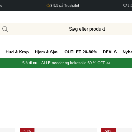
ge
3,9/5 på Trustpilot
2,
Hud & Krop
Hjem & Sjæl
OUTLET 20-80%
DEALS
Nyh
Slå til nu – ALLE nødder og kokosolie 50 % OFF 🥜
50%
50%