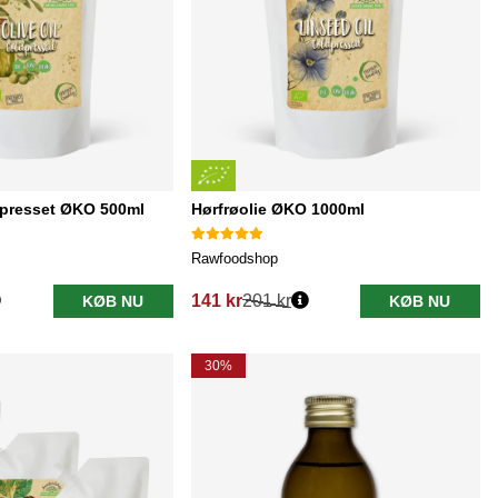
dpresset ØKO 500ml
Hørfrøolie ØKO 1000ml
Rawfoodshop
141 kr
201 kr
KØB NU
KØB NU
Normalpris:
30%