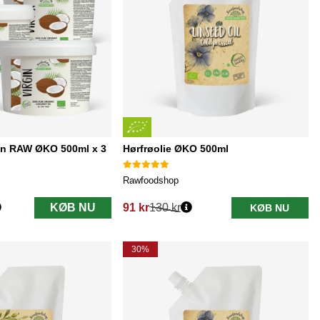
gin RAW ØKO 500ml x 3
Hørfrøolie ØKO 500ml
Rawfoodshop
KØB NU
91 kr
130 kr
KØB NU
Normalpris:
30%