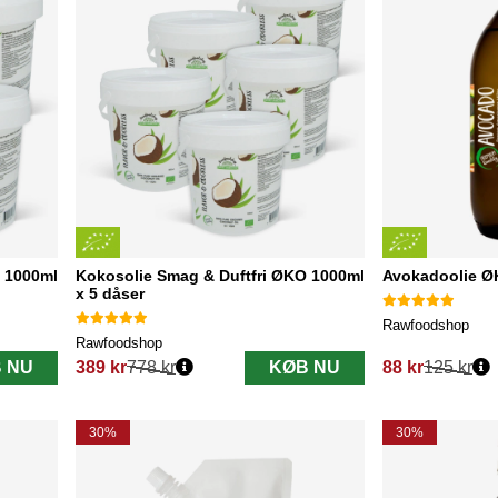
 1000ml
Kokosolie Smag & Duftfri ØKO 1000ml
Avokadoolie Ø
x 5 dåser
Rawfoodshop
Rawfoodshop
 NU
389 kr
778 kr
KØB NU
88 kr
125 kr
Normalpris:
Normalpris:
30%
30%