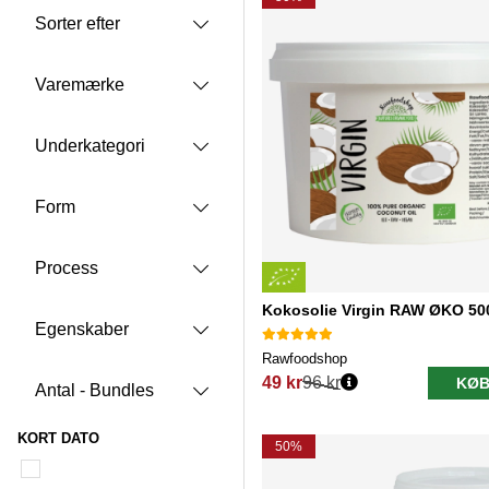
Sorter efter
Varemærke
Underkategori
Form
Process
Kokosolie Virgin RAW ØKO 50
Egenskaber
Rawfoodshop
49 kr
96 kr
KØB
Antal - Bundles
Normalpris:
KORT DATO
50%