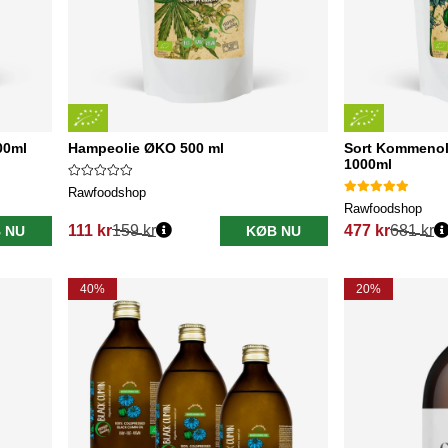
00ml
Hampeolie ØKO 500 ml
Sort Kommenol
1000ml
Rawfoodshop
Rawfoodshop
111 kr
159 kr
477 kr
681 kr
 NU
KØB NU
Normalpris:
Normalpris:
40%
20%