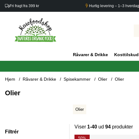
Fri fragt fra 399 kr
Hurtig levering – 1–3 hverda
Råvarer & Drikke
Kosttilskud
Hjem
Råvarer & Drikke
Spisekammer
Olier
Olier
Olier
Olier
Viser
1-40
ud
94
produkter
Filtrér
Produkter
50%