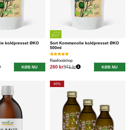
ie koldpresset ØKO
Sort Kommenolie koldpresset ØKO
500ml
Rawfoodshop
260 kr
371 kr
KØB NU
KØB NU
Normalpris:
40%