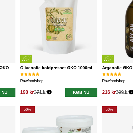
 ØKO
Olivenolie koldpresset ØKO 1000ml
Arganolie ØKO
Rawfoodshop
Rawfoodshop
190 kr
271 kr
216 kr
309 kr
 NU
KØB NU
Normalpris:
Normalpris:
50%
50%