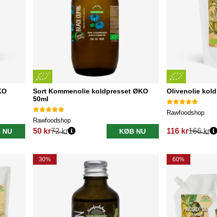
KO
Sort Kommenolie koldpresset ØKO
Olivenolie kol
50ml
Rawfoodshop
Rawfoodshop
50 kr
72 kr
116 kr
166 kr
 NU
KØB NU
Normalpris:
Normalpris:
30%
60%