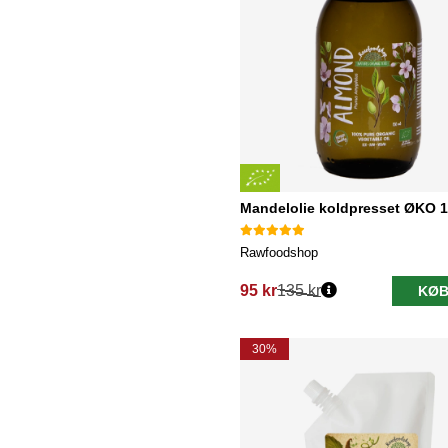
Mandelolie koldpresset ØKO 
Rawfoodshop
95 kr
135 kr
KØB
Normalpris:
30%