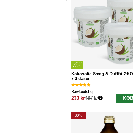
Kokosolie Smag & Duftfri ØKO
x 3 dåser
Rawfoodshop
233 kr
467 kr
KØB
Normalpris:
30%