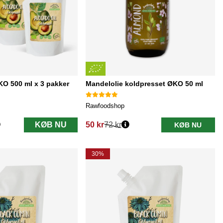
O 500 ml x 3 pakker
Mandelolie koldpresset ØKO 50 ml
Rawfoodshop
KØB NU
50 kr
72 kr
KØB NU
Normalpris:
30%