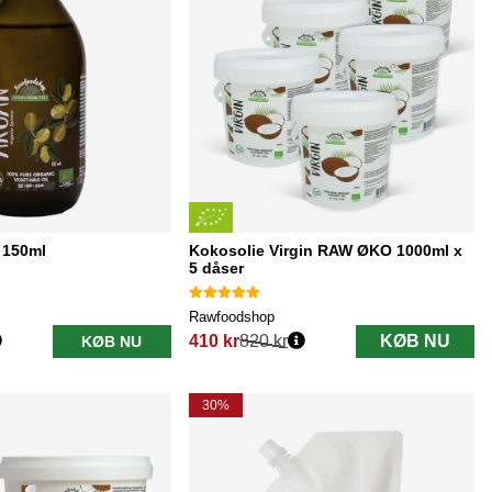
 150ml
Kokosolie Virgin RAW ØKO 1000ml x
5 dåser
Rawfoodshop
410 kr
820 kr
KØB NU
KØB NU
Normalpris:
30%