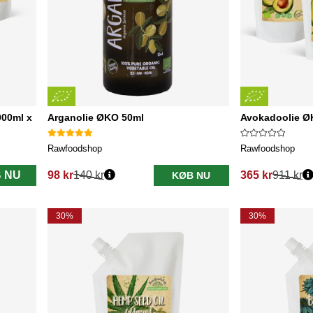
000ml x
Arganolie ØKO 50ml
Avokadoolie ØK
Rawfoodshop
Rawfoodshop
 NU
98 kr
140 kr
365 kr
911 kr
KØB NU
Normalpris:
Normalpris:
30%
30%