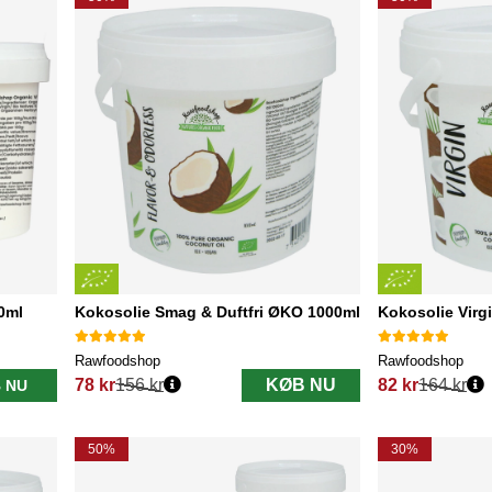
0ml
Kokosolie Smag & Duftfri ØKO 1000ml
Kokosolie Vir
Rawfoodshop
Rawfoodshop
78 kr
156 kr
KØB NU
82 kr
164 kr
 NU
Normalpris:
Normalpris:
50%
30%