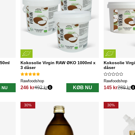
150ml
Kokosolie Virgin RAW ØKO 1000ml x
Kokosolie Vir
3 dåser
dåser
Rawfoodshop
Rawfoodshop
246 kr
492 kr
KØB NU
145 kr
289 kr
 NU
Normalpris:
Normalpris:
30%
30%