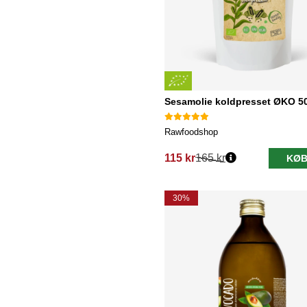
Sesamolie koldpresset ØKO 5
Rawfoodshop
115 kr
165 kr
KØB
Normalpris:
30%