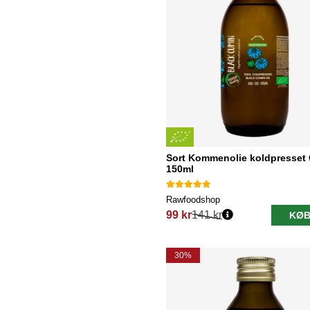
Sort Kommenolie koldpresset
150ml
Rawfoodshop
99 kr
141 kr
KØB
Normalpris:
30%