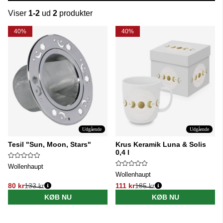
Viser
1-2
ud
2
produkter
Produkter
40%
40%
Udgående
Udgående
Tesil "Sun, Moon, Stars"
Krus Keramik Luna & Solis
0,4 l
Wollenhaupt
Wollenhaupt
80 kr
133 kr
111 kr
185 kr
Normalpris:
Normalpris:
KØB NU
KØB NU