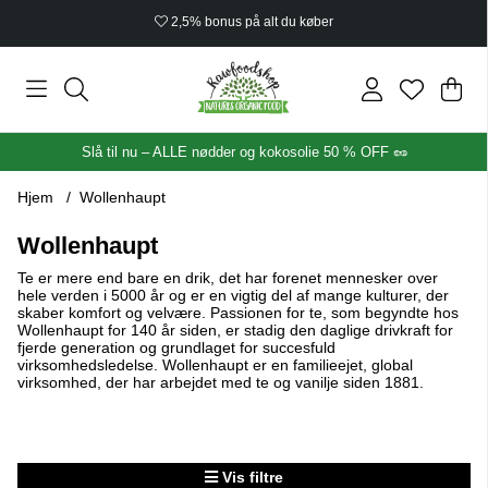
2,5% bonus på alt du køber
Ind
Anta
.
Slå til nu – ALLE nødder og kokosolie 50 % OFF 🥜
Hjem
Wollenhaupt
Wollenhaupt
Te er mere end bare en drik, det har forenet mennesker over
hele verden i 5000 år og er en vigtig del af mange kulturer, der
skaber komfort og velvære. Passionen for te, som begyndte hos
Wollenhaupt for 140 år siden, er stadig den daglige drivkraft for
fjerde generation og grundlaget for succesfuld
virksomhedsledelse. Wollenhaupt er en familieejet, global
virksomhed, der har arbejdet med te og vanilje siden 1881.
Vis filtre