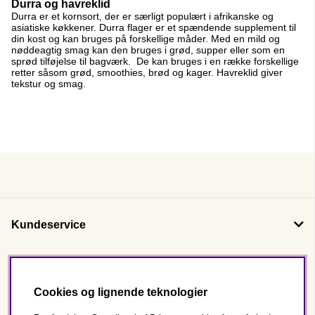
Durra og havreklid
Durra er et kornsort, der er særligt populært i afrikanske og
asiatiske køkkener. Durra flager er et spændende supplement til
din kost og kan bruges på forskellige måder. Med en mild og
nøddeagtig smag kan den bruges i grød, supper eller som en
sprød tilføjelse til bagværk. De kan bruges i en række forskellige
retter såsom grød, smoothies, brød og kager. Havreklid giver
tekstur og smag.
Kundeservice
Om os
Cookies og lignende teknologier
Følg os