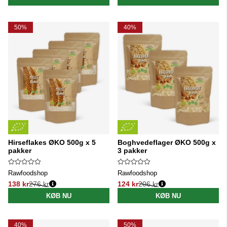
50%
40%
Hirseflakes ØKO 500g x 5
Boghvedeflager ØKO 500g x
pakker
3 pakker
Rawfoodshop
Rawfoodshop
138 kr
276 kr
124 kr
206 kr
Normalpris:
Normalpris:
KØB NU
KØB NU
40%
50%