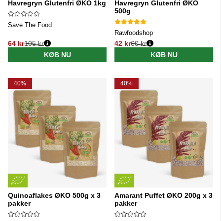
Havregryn Glutenfri ØKO 1kg
Havregryn Glutenfri ØKO
500g
Save The Food
Rawfoodshop
64 kr
105 kr
42 kr
60 kr
Normalpris:
Normalpris:
KØB NU
KØB NU
40%
40%
Quinoaflakes ØKO 500g x 3
Amarant Puffet ØKO 200g x 3
pakker
pakker