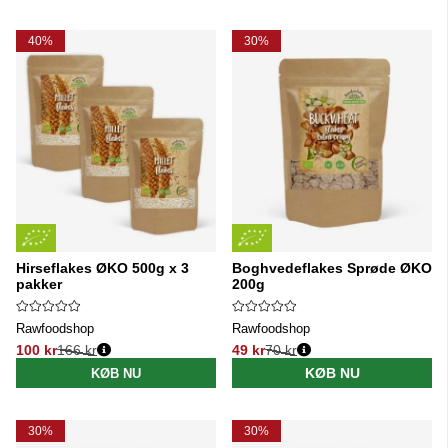
40%
30%
Hirseflakes ØKO 500g x 3
Boghvedeflakes Sprøde ØKO
pakker
200g
Rawfoodshop
Rawfoodshop
100 kr
166 kr
49 kr
70 kr
Normalpris:
Normalpris:
KØB NU
KØB NU
30%
30%