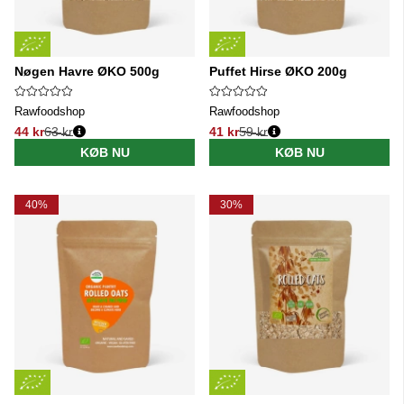
Nøgen Havre ØKO 500g
Puffet Hirse ØKO 200g
Rawfoodshop
Rawfoodshop
44 kr
63 kr
41 kr
59 kr
Normalpris:
Normalpris:
KØB NU
KØB NU
40%
30%