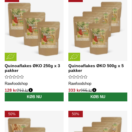
Quinoaflakes ØKO 250g x 3
Quinoaflakes ØKO 500g x 5
pakker
pakker
Rawfoodshop
Rawfoodshop
128 kr
213 kr
333 kr
665 kr
Normalpris:
Normalpris:
KØB NU
KØB NU
50%
50%