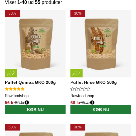
Viser
1-40
ud
55
produkter
Produkter
30%
30%
Puffet Quinoa ØKO 200g
Puffet Hirse ØKO 500g
Rawfoodshop
Rawfoodshop
56 kr
80 kr
66 kr
95 kr
Normalpris:
Normalpris:
KØB NU
KØB NU
50%
30%