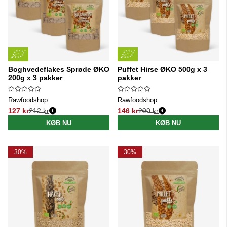
Boghvedeflakes Sprøde ØKO
Puffet Hirse ØKO 500g x 3
200g x 3 pakker
pakker
Rawfoodshop
Rawfoodshop
127 kr
212 kr
146 kr
290 kr
Normalpris:
Normalpris:
KØB NU
KØB NU
30%
30%