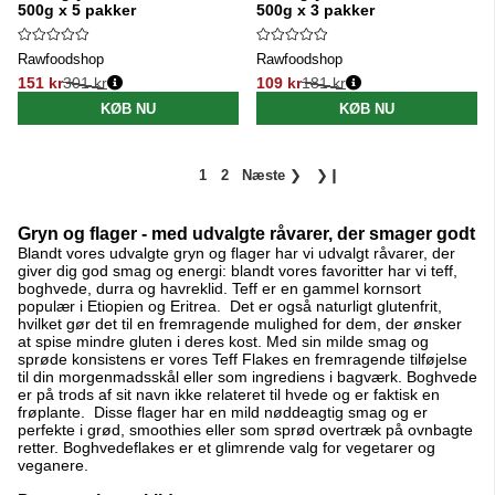
500g x 5 pakker
500g x 3 pakker
Rawfoodshop
Rawfoodshop
151 kr
301 kr
109 kr
181 kr
Normalpris:
Normalpris:
KØB NU
KØB NU
1
2
Næste
❯
❯❙
Gryn og flager - med udvalgte råvarer, der smager godt
Blandt vores udvalgte gryn og flager har vi udvalgt råvarer, der
giver dig god smag og energi: blandt vores favoritter har vi teff,
boghvede, durra og havreklid. Teff er en gammel kornsort
populær i Etiopien og Eritrea. Det er også naturligt glutenfrit,
hvilket gør det til en fremragende mulighed for dem, der ønsker
at spise mindre gluten i deres kost. Med sin milde smag og
sprøde konsistens er vores Teff Flakes en fremragende tilføjelse
til din morgenmadsskål eller som ingrediens i bagværk. Boghvede
er på trods af sit navn ikke relateret til hvede og er faktisk en
frøplante. Disse flager har en mild nøddeagtig smag og er
perfekte i grød, smoothies eller som sprød overtræk på ovnbagte
retter. Boghvedeflakes er et glimrende valg for vegetarer og
veganere.