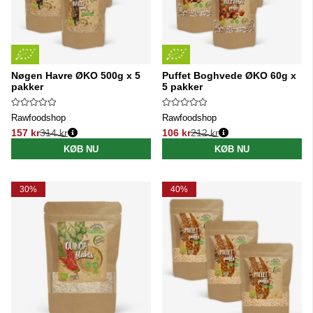
Nøgen Havre ØKO 500g x 5
Puffet Boghvede ØKO 60g x
pakker
5 pakker
Rawfoodshop
Rawfoodshop
157 kr
314 kr
106 kr
212 kr
Normalpris:
Normalpris:
KØB NU
KØB NU
30%
40%