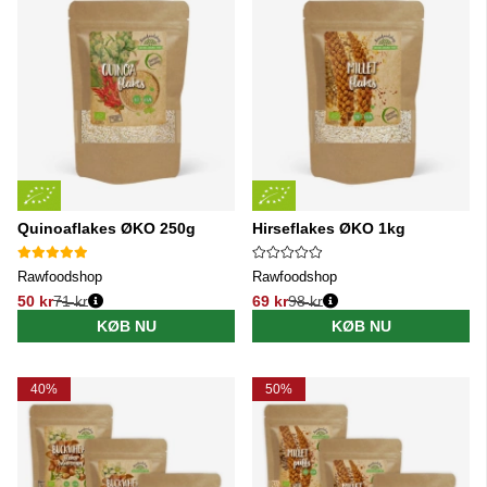
Quinoaflakes ØKO 250g
Hirseflakes ØKO 1kg
Rawfoodshop
Rawfoodshop
50 kr
71 kr
69 kr
98 kr
Normalpris:
Normalpris:
KØB NU
KØB NU
40%
50%