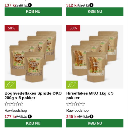
137 kr
228 kr
312 kr
623 kr
Normalpris:
Normalpris:
KØB NU
KØB NU
50%
50%
Boghvedeflakes Sprøde ØKO
Hirseflakes ØKO 1kg x 5
200g x 5 pakker
pakker
Rawfoodshop
Rawfoodshop
177 kr
355 kr
245 kr
489 kr
Normalpris:
Normalpris:
KØB NU
KØB NU