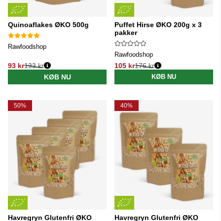
Quinoaflakes ØKO 500g
Puffet Hirse ØKO 200g x 3
pakker
Rawfoodshop
Rawfoodshop
93 kr
133 kr
105 kr
176 kr
Normalpris:
Normalpris:
KØB NU
KØB NU
50%
40%
Havregryn Glutenfri ØKO
Havregryn Glutenfri ØKO