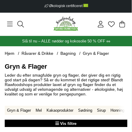
Fri fragt fra 399 kr
Ind
Anta
.
Slå til nu – ALLE nødder og kokosolie 50 % OFF 🥜
Hjem
Råvarer & Drikke
Bagning
Gryn & Flager
Gryn & Flager
Leder du efter smagfulde gryn og flager, der giver dig en rigtig
god start på dagen? Så er du kommet til det rigtige sted! Blandt
Rawfoodshops produkter lavet af gryn og flager finder du et
udvalgt udvalg af velsmagende og alternativer - økologiske, høj
kvalitet og som er venlige for pengepungen.
Gryn & Flager
Mel
Kakaoprodukter
Sødning
Sirup
Honning
S
Vis filtre