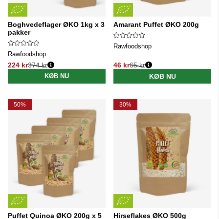
Boghvedeflager ØKO 1kg x 3
Amarant Puffet ØKO 200g
pakker
Rawfoodshop
Rawfoodshop
224 kr
374 kr
46 kr
65 kr
Normalpris:
Normalpris:
KØB NU
KØB NU
50%
30%
Puffet Quinoa ØKO 200g x 5
Hirseflakes ØKO 500g