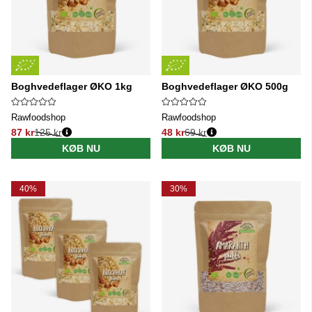
Boghvedeflager ØKO 1kg
Boghvedeflager ØKO 500g
Rawfoodshop
Rawfoodshop
87 kr
125 kr
48 kr
69 kr
Normalpris:
Normalpris:
KØB NU
KØB NU
40%
30%