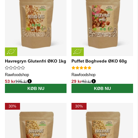
Havregryn Glutenfri ØKO 1kg
Puffet Boghvede ØKO 60g
Rawfoodshop
Rawfoodshop
53 kr
105 kr
29 kr
42 kr
Normalpris:
Normalpris:
KØB NU
KØB NU
30%
30%