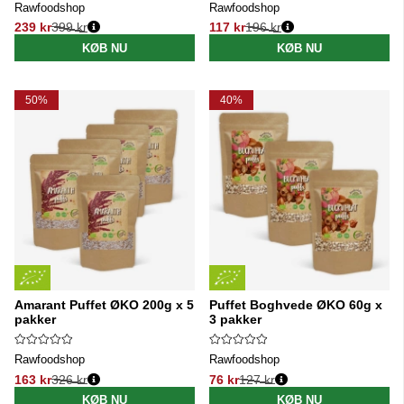
Rawfoodshop
Rawfoodshop
239 kr
399 kr
117 kr
196 kr
Normalpris:
Normalpris:
KØB NU
KØB NU
50%
40%
Amarant Puffet ØKO 200g x 5
Puffet Boghvede ØKO 60g x
pakker
3 pakker
Rawfoodshop
Rawfoodshop
163 kr
326 kr
76 kr
127 kr
Normalpris:
Normalpris:
KØB NU
KØB NU