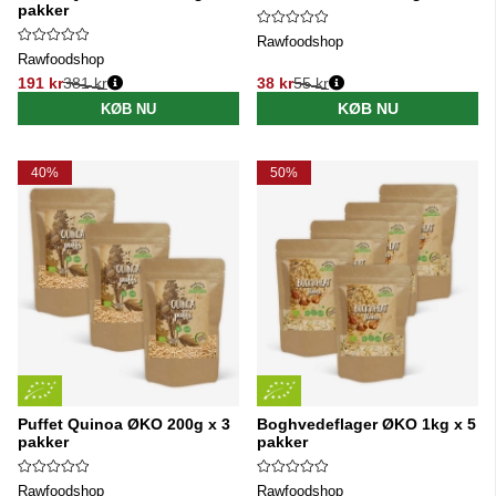
pakker
Rawfoodshop
Rawfoodshop
191 kr
381 kr
38 kr
55 kr
Normalpris:
Normalpris:
KØB NU
KØB NU
40%
50%
Puffet Quinoa ØKO 200g x 3
Boghvedeflager ØKO 1kg x 5
pakker
pakker
Rawfoodshop
Rawfoodshop