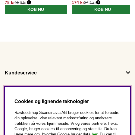
78 kr
156 kr
174 kr
347 kr
KØB NU
KØB NU
Kundeservice
Om os
Cookies og lignende teknologier
Følg os
Rawfoodshop Scandinavia AB bruger cookies for at forbedre
din oplevelse, vise relevant markedsføring og analysere
trafikken på vores hjemmeside. Vi og vores partnere, f.eks.
Dette er Rawfoodshop
Google, bruger cookies til annoncering og statistik. Du kan
læse mere om, hvordan Google bruger data
her
.
Du kan til