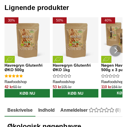
Lignende produkter
30%
50%
40%
Havregryn Glutenfri
Havregryn Glutenfri
Nøgen Havre
ØKO 500g
ØKO 1kg
500g x 3 pak
Rawfoodshop
Rawfoodshop
Rawfoodshop
42 kr
60 kr
53 kr
105 kr
110 kr
184 kr
KØB NU
KØB NU
KØB 
Beskrivelse
Indhold
Anmeldelser
(
0
)
Økologisk nøgenhavre