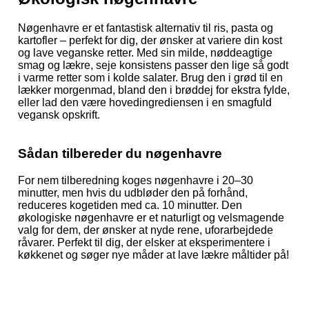
Nøgenhavre er et fantastisk alternativ til ris, pasta og
kartofler – perfekt for dig, der ønsker at variere din kost
og lave veganske retter. Med sin milde, nøddeagtige
smag og lækre, seje konsistens passer den lige så godt
i varme retter som i kolde salater. Brug den i grød til en
lækker morgenmad, bland den i brøddej for ekstra fylde,
eller lad den være hovedingrediensen i en smagfuld
vegansk opskrift.
Sådan tilbereder du nøgenhavre
For nem tilberedning koges nøgenhavre i 20–30
minutter, men hvis du udbløder den på forhånd,
reduceres kogetiden med ca. 10 minutter. Den
økologiske nøgenhavre er et naturligt og velsmagende
valg for dem, der ønsker at nyde rene, uforarbejdede
råvarer. Perfekt til dig, der elsker at eksperimentere i
køkkenet og søger nye måder at lave lækre måltider på!