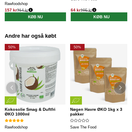
Rawfoodshop
157 kr
314 kr
64 kr
105 kr
Normalpris:
Normalpris:
KØB NU
KØB NU
Andre har også købt
50%
50%
Kokosolie Smag & Duftfri
Nøgen Havre ØKO 1kg x 3
ØKO 1000ml
pakker
Rawfoodshop
Save The Food