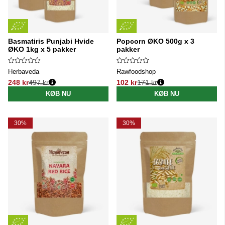
Basmatiris Punjabi Hvide
Popcorn ØKO 500g x 3
ØKO 1kg x 5 pakker
pakker
Herbaveda
Rawfoodshop
248 kr
497 kr
102 kr
171 kr
Normalpris:
Normalpris:
KØB NU
KØB NU
30%
30%