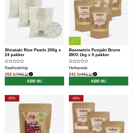
Shirataki Rice Pearls 200g x
Basmatiris Punjabi Brune
24 pakker
ØKO 1kg x 5 pakker
Rawfoodshop
Herbaveda
352 kr
586 kr
241 kr
481 kr
Normalpris:
Normalpris:
KØB NU
KØB NU
30%
40%