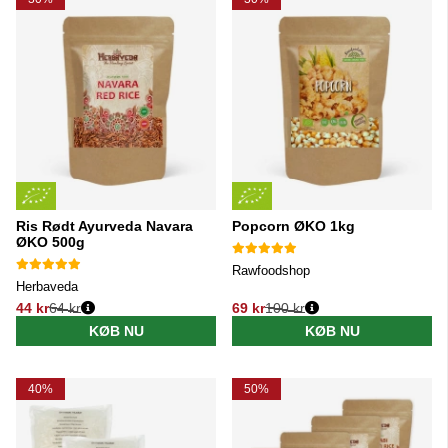
Ris Rødt Ayurveda Navara
Popcorn ØKO 1kg
ØKO 500g
Rawfoodshop
Herbaveda
44 kr
64 kr
69 kr
100 kr
Normalpris:
Normalpris:
KØB NU
KØB NU
40%
50%