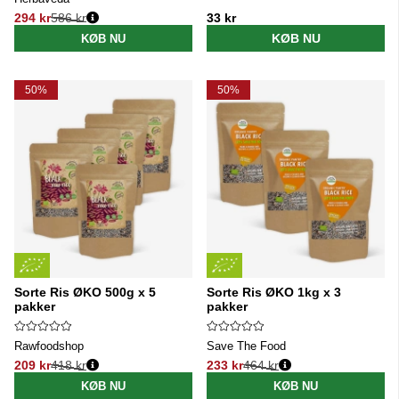
294 kr
586 kr
33 kr
Normalpris:
KØB NU
KØB NU
50%
50%
Sorte Ris ØKO 500g x 5
Sorte Ris ØKO 1kg x 3
pakker
pakker
Rawfoodshop
Save The Food
209 kr
418 kr
233 kr
464 kr
Normalpris:
Normalpris:
KØB NU
KØB NU