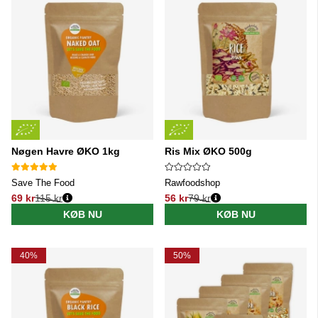
Nøgen Havre ØKO 1kg
Ris Mix ØKO 500g
Save The Food
Rawfoodshop
69 kr
115 kr
56 kr
79 kr
Normalpris:
Normalpris:
KØB NU
KØB NU
40%
50%