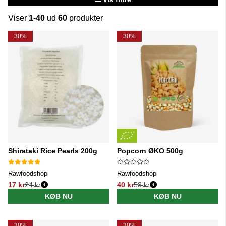
Viser
1-40
ud
60
produkter
Produkter
30%
30%
Shirataki Rice Pearls 200g
Popcorn ØKO 500g
Rawfoodshop
Rawfoodshop
17 kr
24 kr
40 kr
58 kr
Normalpris:
Normalpris:
KØB NU
KØB NU
30%
30%