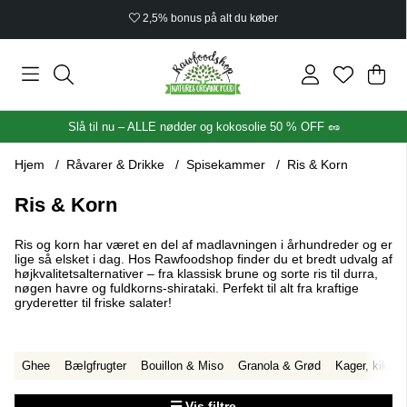
Økologisk certificeret
Ind
Anta
.
Slå til nu – ALLE nødder og kokosolie 50 % OFF 🥜
Hjem
Råvarer & Drikke
Spisekammer
Ris & Korn
Ris & Korn
Ris og korn har været en del af madlavningen i århundreder og er
lige så elsket i dag. Hos Rawfoodshop finder du et bredt udvalg af
højkvalitetsalternativer – fra klassisk brune og sorte ris til durra,
nøgen havre og fuldkorns-shirataki. Perfekt til alt fra kraftige
gryderetter til friske salater!
Ghee
Bælgfrugter
Bouillon & Miso
Granola & Grød
Kager, kiks &
Vis filtre