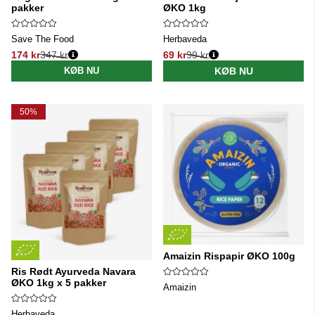
pakker
ØKO 1kg
Save The Food
Herbaveda
174 kr
347 kr
69 kr
99 kr
Normalpris:
Normalpris:
KØB NU
KØB NU
50%
Amaizin Rispapir ØKO 100g
Ris Rødt Ayurveda Navara
ØKO 1kg x 5 pakker
Amaizin
Herbaveda