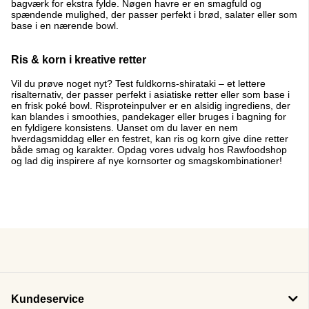
bagværk for ekstra fylde. Nøgen havre er en smagfuld og
spændende mulighed, der passer perfekt i brød, salater eller som
base i en nærende bowl.
Ris & korn i kreative retter
Vil du prøve noget nyt? Test fuldkorns-shirataki – et lettere
risalternativ, der passer perfekt i asiatiske retter eller som base i
en frisk poké bowl. Risproteinpulver er en alsidig ingrediens, der
kan blandes i smoothies, pandekager eller bruges i bagning for
en fyldigere konsistens. Uanset om du laver en nem
hverdagsmiddag eller en festret, kan ris og korn give dine retter
både smag og karakter. Opdag vores udvalg hos Rawfoodshop
og lad dig inspirere af nye kornsorter og smagskombinationer!
Kundeservice