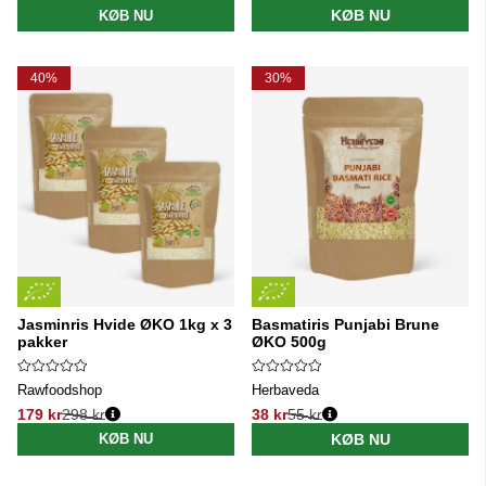
KØB NU
KØB NU
40%
30%
Jasminris Hvide ØKO 1kg x 3
Basmatiris Punjabi Brune
pakker
ØKO 500g
Rawfoodshop
Herbaveda
179 kr
298 kr
38 kr
55 kr
Normalpris:
Normalpris:
KØB NU
KØB NU