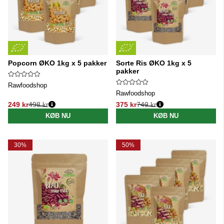
Popcorn ØKO 1kg x 5 pakker
Sorte Ris ØKO 1kg x 5
pakker
Rawfoodshop
Rawfoodshop
249 kr
498 kr
375 kr
749 kr
Normalpris:
Normalpris:
KØB NU
KØB NU
30%
50%