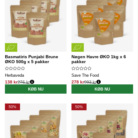
Basmatiris Punjabi Brune
Nøgen Havre ØKO 1kg x 6
ØKO 500g x 5 pakker
pakker
Herbaveda
Save The Food
138 kr
276 kr
278 kr
693 kr
Normalpris:
Normalpris:
KØB NU
KØB NU
50%
50%