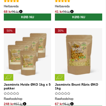
Herbaveda
Herbaveda
68 kr
96 kr
41 kr
59 kr
Normalpris:
Normalpris:
KØB NU
KØB NU
50%
30%
Jasminris Hvide ØKO 1kg x 5
Jasminris Brunt Råris ØKO
pakker
1kg
Rawfoodshop
Rawfoodshop
248 kr
497 kr
67 kr
95 kr
Normalpris:
Normalpris: