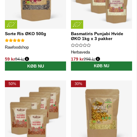
Sorte Ris ØKO 500g
Basmatiris Punjabi Hvide
ØKO 1kg x 3 pakker
Rawfoodshop
Herbaveda
59 kr
84 kr
179 kr
298 kr
Normalpris:
Normalpris:
KØB NU
KØB NU
50%
30%