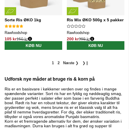
Sorte Ris ØKO 1kg
Ris Mix ØKO 500g x 5 pakker
Rawfoodshop
Rawfoodshop
105 kr
150 kr
200 kr
399 kr
Normalpris:
Normalpris:
KØB NU
KØB NU
1
2
Næste
❯
❯❙
Udforsk nye måder at bruge ris & korn på
Ris er en basisvare i køkkener verden over og findes i mange
spændende varianter. Sort ris har en fyldig og nøddeagtig smag,
der passer perfekt i salater eller som base i en farverig Buddha
bowl. Rødt ris har en robust tekstur, der giver ekstra karakter til
gryderetter og wok, mens brune ris er et klassisk valg til alt fra
pilaf til nemme hverdagsretter. For dig, der elsker traditionelt ris,
tilbyder vi også vores aromatiske Punjabi basmatiris.
Korn er et fremragende alternativ for dem, der ønsker variation i
madlavningen. Durra kan bruges i alt fra grød og supper til