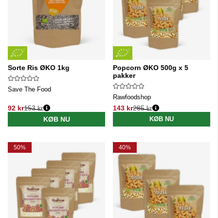
Sorte Ris ØKO 1kg
Popcorn ØKO 500g x 5
pakker
Save The Food
Rawfoodshop
92 kr
153 kr
143 kr
285 kr
Normalpris:
Normalpris:
KØB NU
KØB NU
50%
40%