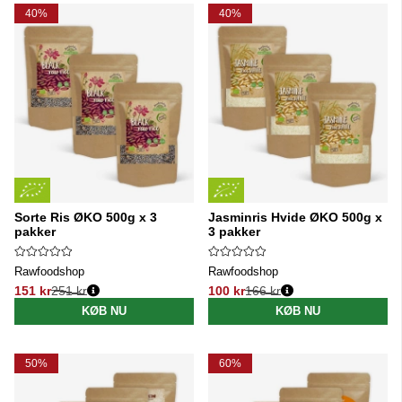
40%
40%
Sorte Ris ØKO 500g x 3
Jasminris Hvide ØKO 500g x
pakker
3 pakker
Rawfoodshop
Rawfoodshop
151 kr
251 kr
100 kr
166 kr
Normalpris:
Normalpris:
KØB NU
KØB NU
50%
60%