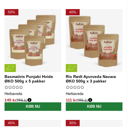
50%
40%
Basmatiris Punjabi Hvide
Ris Rødt Ayurveda Navara
ØKO 500g x 5 pakker
ØKO 500g x 3 pakker
Herbaveda
Herbaveda
145 kr
289 kr
111 kr
186 kr
Normalpris:
Normalpris:
KØB NU
KØB NU
40%
30%