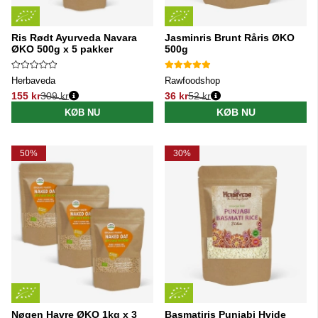
Ris Rødt Ayurveda Navara
Jasminris Brunt Råris ØKO
ØKO 500g x 5 pakker
500g
Herbaveda
Rawfoodshop
155 kr
309 kr
36 kr
52 kr
Normalpris:
Normalpris:
KØB NU
KØB NU
50%
30%
Nøgen Havre ØKO 1kg x 3
Basmatiris Punjabi Hvide