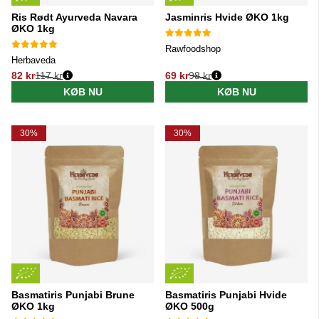
Ris Rødt Ayurveda Navara
Jasminris Hvide ØKO 1kg
ØKO 1kg
Rawfoodshop
Herbaveda
82 kr
117 kr
69 kr
98 kr
Normalpris:
Normalpris:
KØB NU
KØB NU
30%
30%
Basmatiris Punjabi Brune
Basmatiris Punjabi Hvide
ØKO 1kg
ØKO 500g