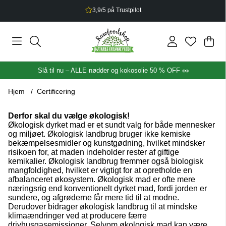
3,9/5 på Trustpilot
Ind
Anta
.
Slå til nu – ALLE nødder og kokosolie 50 % OFF 🥜
Hjem
Certificering
Derfor skal du vælge økologisk!
Økologisk dyrket mad er et sundt valg for både mennesker
og miljøet. Økologisk landbrug bruger ikke kemiske
bekæmpelsesmidler og kunstgødning, hvilket mindsker
risikoen for, at maden indeholder rester af giftige
kemikalier. Økologisk landbrug fremmer også biologisk
mangfoldighed, hvilket er vigtigt for at opretholde en
afbalanceret økosystem. Økologisk mad er ofte mere
næringsrig end konventionelt dyrket mad, fordi jorden er
sundere, og afgrøderne får mere tid til at modne.
Derudover bidrager økologisk landbrug til at mindske
klimaændringer ved at producere færre
drivhusgasemissioner. Selvom økologisk mad kan være