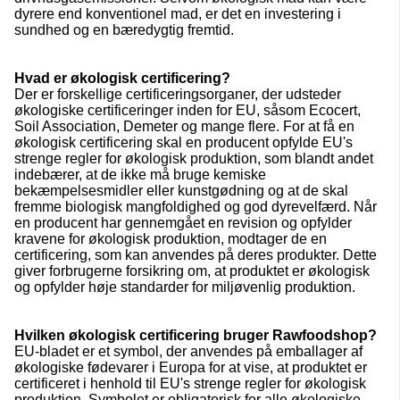
dyrere end konventionel mad, er det en investering i
sundhed og en bæredygtig fremtid.
Hvad er økologisk certificering?
Der er forskellige certificeringsorganer, der udsteder
økologiske certificeringer inden for EU, såsom Ecocert,
Soil Association, Demeter og mange flere. For at få en
økologisk certificering skal en producent opfylde EU's
strenge regler for økologisk produktion, som blandt andet
indebærer, at de ikke må bruge kemiske
bekæmpelsesmidler eller kunstgødning og at de skal
fremme biologisk mangfoldighed og god dyrevelfærd. Når
en producent har gennemgået en revision og opfylder
kravene for økologisk produktion, modtager de en
certificering, som kan anvendes på deres produkter. Dette
giver forbrugerne forsikring om, at produktet er økologisk
og opfylder høje standarder for miljøvenlig produktion.
Hvilken økologisk certificering bruger Rawfoodshop?
EU-bladet er et symbol, der anvendes på emballager af
økologiske fødevarer i Europa for at vise, at produktet er
certificeret i henhold til EU's strenge regler for økologisk
produktion. Symbolet er obligatorisk for alle økologiske