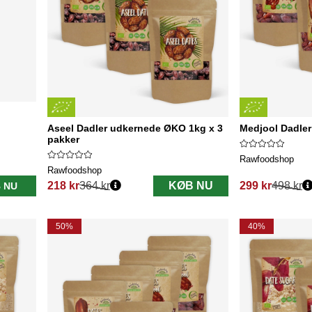
Aseel Dadler udkernede ØKO 1kg x 3
Medjool Dadler
pakker
Rawfoodshop
Rawfoodshop
218 kr
364 kr
KØB NU
299 kr
498 kr
 NU
Normalpris:
Normalpris:
50%
40%