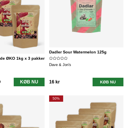
Dadler Sour Watermelon 125g
de ØKO 1kg x 3 pakker
Dave & Jon's
KØB NU
16 kr
KØB NU
50%