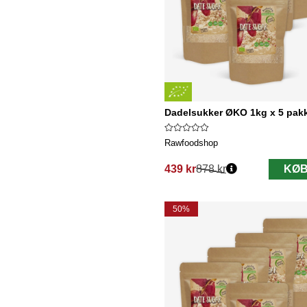
Dadelsukker ØKO 1kg x 5 pak
Rawfoodshop
439 kr
878 kr
KØB
Normalpris:
50%