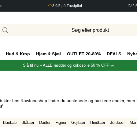
ge
3,9/5 på Trustpilot
2,
Hud & Krop
Hjem & Sjæl
OUTLET 20-80%
DEALS
Nyh
Slå til nu – ALLE nødder og kokosolie 50 % OFF 🥜
rodukter hos Rawfoodshop finder du udstenede og hakkede dadler, men h
g!
Baobab
Blåbær
Dadler
Figner
Gojibær
Hindbær
Jordbær
Man