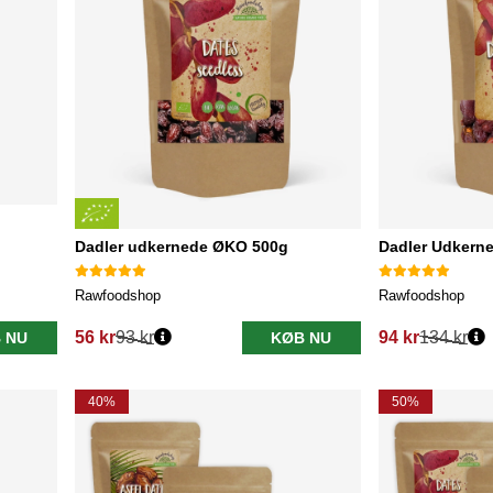
Dadler udkernede ØKO 500g
Dadler Udkern
Rawfoodshop
Rawfoodshop
56 kr
93 kr
94 kr
134 kr
 NU
KØB NU
Normalpris:
Normalpris:
40%
50%