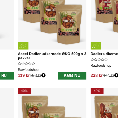
Aseel Dadler udkernede ØKO 500g x 3
Dadler udkerne
pakker
Rawfoodshop
Rawfoodshop
119 kr
198 kr
KØB NU
238 kr
474 kr
 NU
Normalpris:
Normalpris:
40%
40%