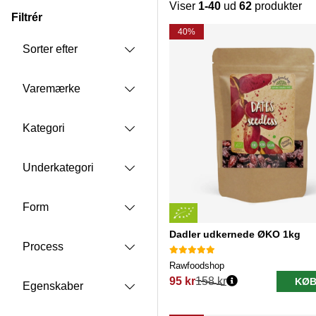
Viser
1-40
ud
62
produkter
Filtrér
Produkter
40%
Sorter efter
Varemærke
Kategori
Underkategori
Form
Dadler udkernede ØKO 1kg
Process
Rawfoodshop
95 kr
158 kr
KØB
Egenskaber
Normalpris: