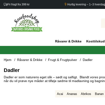
Fri fragt fra 399 kr
Hurtig levering – 1–3 hverda
Råvarer & Drikke
Kosttilskud
Hjem
Råvarer & Drikke
Frugt & Frugtpulver
Dadler
Dadler
Dadler er som naturens eget slik – sødt og saftigt. Blandt vores p
når du vil prøve nye måder at tilføje sødme til madlavning og bagnin
Acai
Ananas
Abrikos
Banan