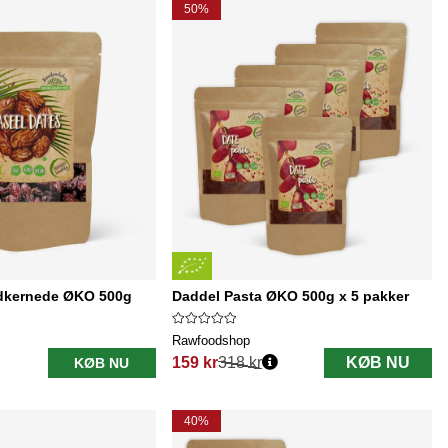
50%
udkernede ØKO 500g
Daddel Pasta ØKO 500g x 5 pakker
Rawfoodshop
159 kr
318 kr
KØB NU
KØB NU
Normalpris:
40%