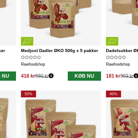
ker
Medjool Dadler ØKO 500g x 5 pakker
Dadelsukker Ø
Rawfoodshop
Rawfoodshop
 NU
416 kr
830 kr
KØB NU
181 kr
303 kr
Normalpris:
Normalpris:
50%
40%