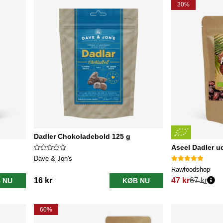
30%
Dadler Chokoladebold 125 g
Aseel Dadler 
Dave & Jon's
Rawfoodshop
16 kr
47 kr
67 kr
 NU
KØB NU
Normalpris:
60%