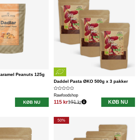
Caramel Peanuts 125g
Daddel Pasta ØKO 500g x 3 pakker
Rawfoodshop
115 kr
191 kr
KØB NU
KØB NU
Normalpris:
50%