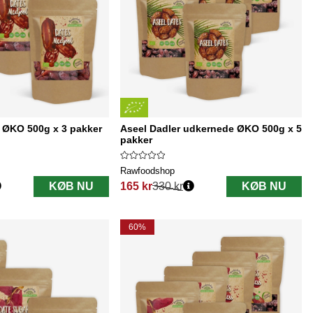
 ØKO 500g x 3 pakker
Aseel Dadler udkernede ØKO 500g x 5
pakker
Rawfoodshop
KØB NU
165 kr
330 kr
KØB NU
Normalpris:
60%