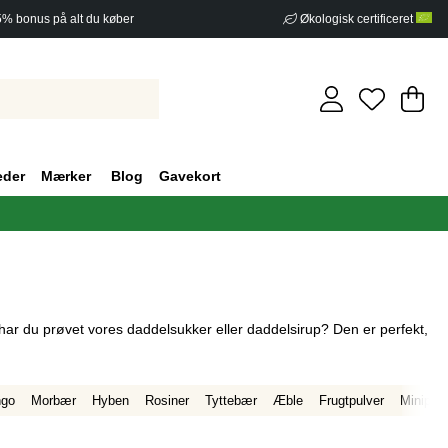
5% bonus på alt du køber
Økologisk certificeret
In
An
.
eder
Mærker
Blog
Gavekort
ar du prøvet vores daddelsukker eller daddelsirup? Den er perfekt,
go
Morbær
Hyben
Rosiner
Tyttebær
Æble
Frugtpulver
Minipos