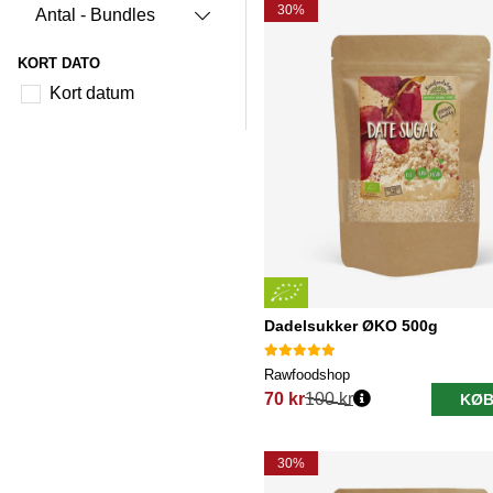
30%
Antal - Bundles
KORT DATO
Kort datum
Dadelsukker ØKO 500g
Rawfoodshop
70 kr
100 kr
KØB
Normalpris:
30%