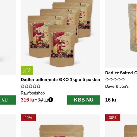
Dadler Salted 
Dadler udkernede ØKO 1kg x 5 pakker
Dave & Jon's
Rawfoodshop
316 kr
790 kr
KØB NU
16 kr
 NU
Normalpris:
40%
30%