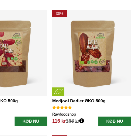
30%
ØKO 500g
Medjool Dadler ØKO 500g
Rawfoodshop
116 kr
166 kr
KØB NU
KØB NU
Normalpris: