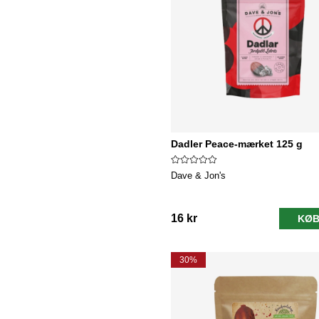
Dadler Peace-mærket 125 g
Dave & Jon's
16 kr
KØB
30%