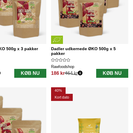
KO 500g x 3 pakker
Dadler udkernede ØKO 500g x 5
pakker
Rawfoodshop
KØB NU
186 kr
464 kr
KØB NU
Normalpris:
40%
Kort dato