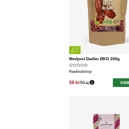
Medjool Dadler ØKO 200g
Rawfoodshop
56 kr
80 kr
KØB
Normalpris: