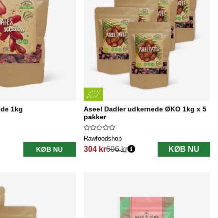
ede 1kg
Aseel Dadler udkernede ØKO 1kg x 5
pakker
Rawfoodshop
304 kr
606 kr
KØB NU
KØB NU
Normalpris: