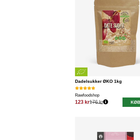
Dadelsukker ØKO 1kg
Rawfoodshop
123 kr
176 kr
KØB
Normalpris: