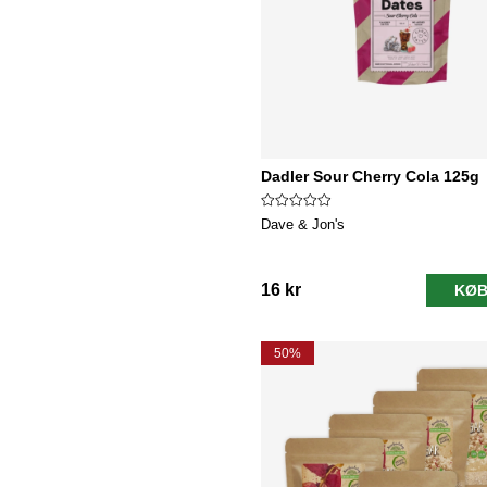
Dadler Sour Cherry Cola 125g
Dave & Jon's
16 kr
KØB
50%