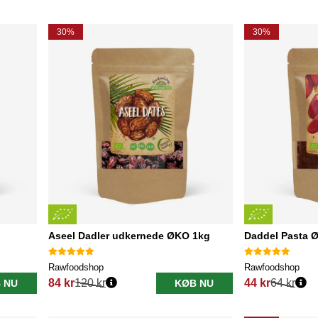
30%
30%
Aseel Dadler udkernede ØKO 1kg
Daddel Pasta 
Rawfoodshop
Rawfoodshop
84 kr
120 kr
44 kr
64 kr
 NU
KØB NU
Normalpris:
Normalpris: