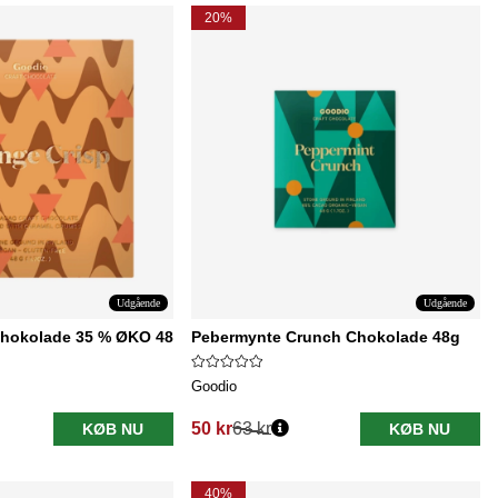
20%
Udgående
Udgående
Chokolade 35 % ØKO 48
Pebermynte Crunch Chokolade 48g
Goodio
50 kr
63 kr
KØB NU
KØB NU
Normalpris:
40%