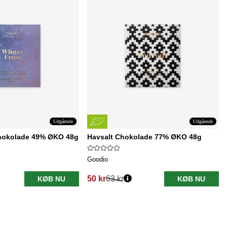
Udgående
Udgående
Chokolade 49% ØKO 48g
Havsalt Chokolade 77% ØKO 48g
Goodio
50 kr
63 kr
KØB NU
KØB NU
Normalpris: