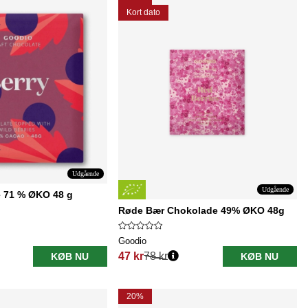
Kort dato
Udgående
Udgående
 71 % ØKO 48 g
Røde Bær Chokolade 49% ØKO 48g
Goodio
47 kr
78 kr
KØB NU
KØB NU
Normalpris:
20%