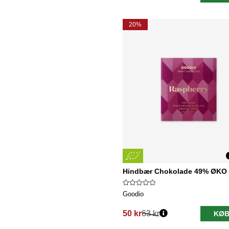
20%
Hindbær Chokolade 49% ØKO
Goodio
50 kr
63 kr
KØB
Normalpris: