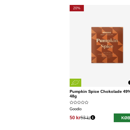
20%
Pumpkin Spice Chokolade 49
48g
Goodio
50 kr
63 kr
KØB
Normalpris: