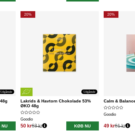
20%
20%
Udgående
Udgående
 48g
Lakrids & Havtorn Chokolade 53%
Calm & Balanc
ØKO 48g
Goodio
Goodio
50 kr
63 kr
49 kr
61 kr
 NU
KØB NU
Normalpris:
Normalpris: