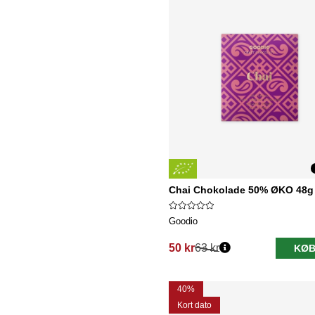
Chai Chokolade 50% ØKO 48g
Goodio
50 kr
63 kr
KØB
Normalpris:
40%
Kort dato