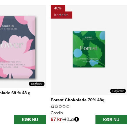
40%
Kort dato
Udgående
Udgående
lade 69 % 48 g
Forest Chokolade 70% 48g
Goodio
67 kr
112 kr
KØB NU
KØB NU
Normalpris: