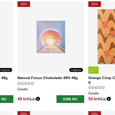
20%
20%
Udgående
Udgående
 48g
Natural Focus Chokolade 49% 48g
Orange Crisp 
g
Goodio
Goodio
49 kr
61 kr
50 kr
63 kr
 NU
KØB NU
Normalpris:
Normalpris:
20%
20%