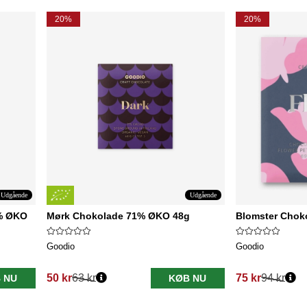
20%
20%
Udgående
Udgående
% ØKO
Mørk Chokolade 71% ØKO 48g
Blomster Choko
Goodio
Goodio
50 kr
63 kr
75 kr
94 kr
 NU
KØB NU
Normalpris:
Normalpris: