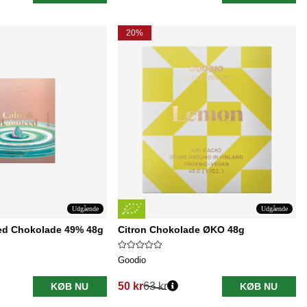
20%
Udgående
Udgående
ed Chokolade 49% 48g
Citron Chokolade ØKO 48g
Goodio
50 kr
63 kr
KØB NU
KØB NU
Normalpris: