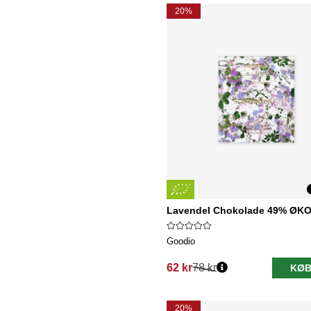
20%
Lavendel Chokolade 49% ØKO
Goodio
62 kr
78 kr
KØB
Normalpris:
20%