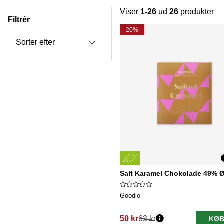
Viser
1-26
ud
26
produkter
Filtrér
Produkter
20%
Sorter efter
Salt Karamel Chokolade 49% 
Goodio
50 kr
63 kr
KØB
Normalpris: