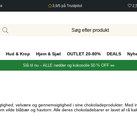
ge
3,9/5 på Trustpilot
2,
Hud & Krop
Hjem & Sjæl
OUTLET 20-80%
DEALS
Nyh
Slå til nu – ALLE nødder og kokosolie 50 % OFF 🥜
gtighed, velvære og gennemsigtighed i sine chokoladeprodukter. Med i
vilde blåbær og havtorn. Alle deres chokoladebarer er lavet af rå kak