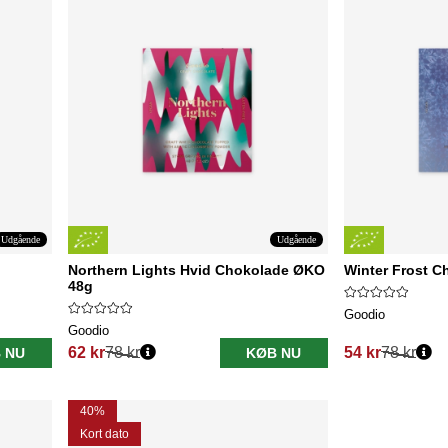
Udgående
Udgående
Northern Lights Hvid Chokolade ØKO
Winter Frost 
48g
Goodio
Goodio
62 kr
78 kr
54 kr
78 kr
 NU
KØB NU
Normalpris:
Normalpris:
40%
Kort dato