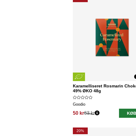
Karamelliseret Rosmarin Chok
49% ØKO 48g
Goodio
50 kr
63 kr
KØB
Normalpris:
20%