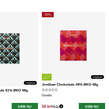
20%
Udgående
Udgående
Jordbær Chokolade 49% ØKO 48g
ade 51% ØKO 48g
Goodio
50 kr
63 kr
KØB NU
KØB NU
Normalpris: