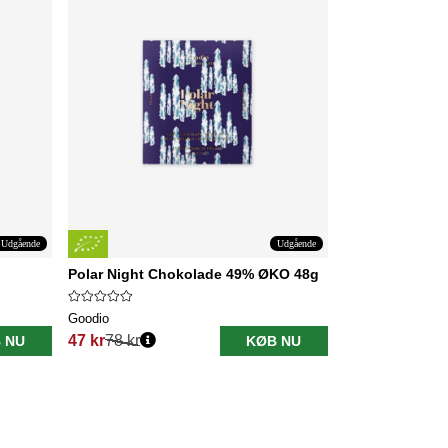
Udgående
Udgående
Polar Night Chokolade 49% ØKO 48g
Goodio
47 kr
78 kr
 NU
KØB NU
Normalpris: