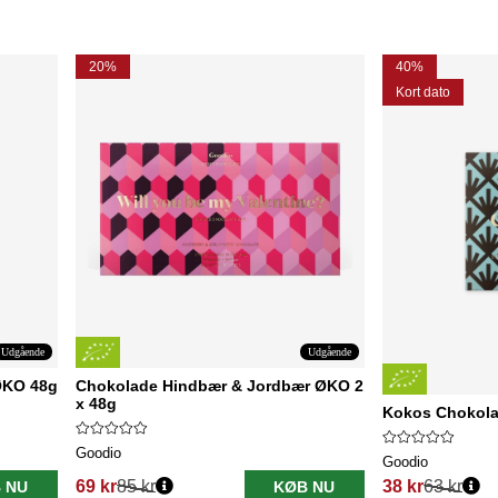
20%
40%
Kort dato
Udgående
Udgående
ØKO 48g
Chokolade Hindbær & Jordbær ØKO 2
x 48g
Kokos Chokol
Goodio
Goodio
69 kr
85 kr
38 kr
63 kr
 NU
KØB NU
Normalpris:
Normalpris: