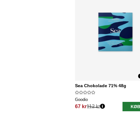
Sea Chokolade 71% 48g
Goodio
67 kr
112 kr
KØB
Normalpris: