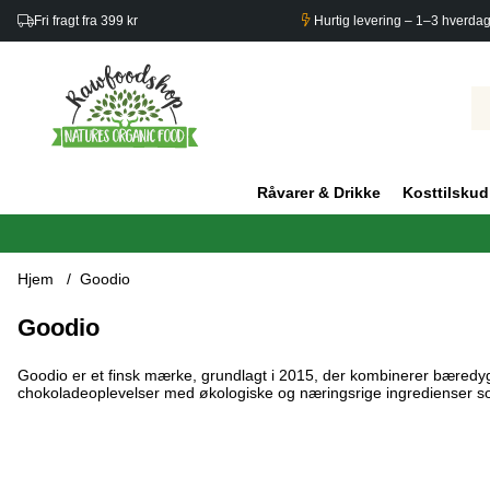
Fri fragt fra 399 kr
Hurtig levering – 1–3 hverda
Råvarer & Drikke
Kosttilskud
Hjem
Goodio
Goodio
Goodio er et finsk mærke, grundlagt i 2015, der kombinerer bæredy
chokoladeoplevelser med økologiske og næringsrige ingredienser som 