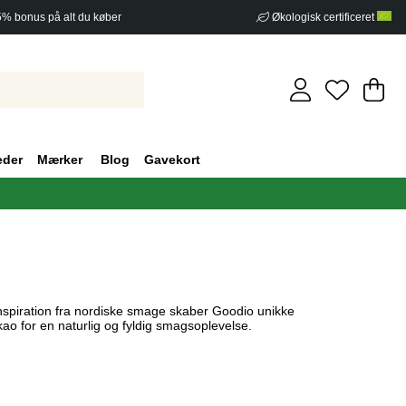
5% bonus på alt du køber
Økologisk certificeret
In
An
.
eder
Mærker
Blog
Gavekort
nspiration fra nordiske smage skaber Goodio unikke
ao for en naturlig og fyldig smagsoplevelse.