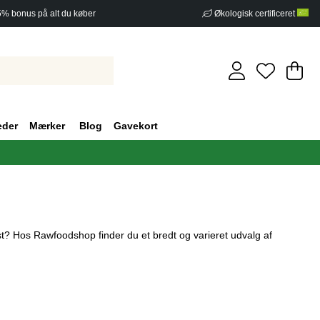
5% bonus på alt du køber
Økologisk certificeret
In
An
.
eder
Mærker
Blog
Gavekort
? Hos Rawfoodshop finder du et bredt og varieret udvalg af