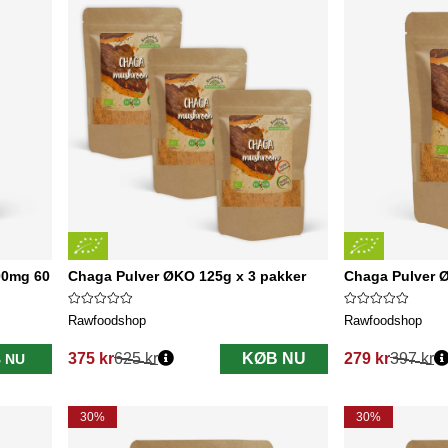
00mg 60
Chaga Pulver ØKO 125g x 3 pakker
Chaga Pulver 
Rawfoodshop
Rawfoodshop
375 kr
625 kr
KØB NU
279 kr
397 kr
 NU
Normalpris:
Normalpris:
30%
30%