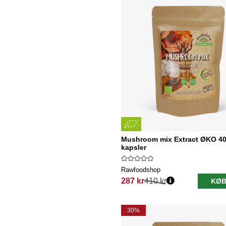
Mushroom mix Extract ØKO 4
kapsler
Rawfoodshop
287 kr
410 kr
KØB
Normalpris:
30%