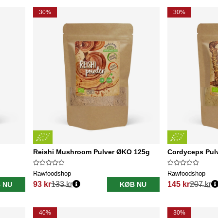
30%
30%
Reishi Mushroom Pulver ØKO 125g
Cordyceps Pul
Rawfoodshop
Rawfoodshop
93 kr
133 kr
145 kr
207 kr
 NU
KØB NU
Normalpris:
Normalpris:
40%
30%