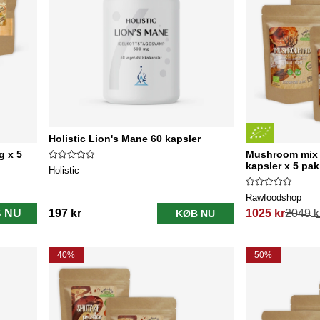
Holistic Lion's Mane 60 kapsler
g x 5
Mushroom mix 
kapsler x 5 pak
Holistic
Rawfoodshop
 NU
197 kr
1025 kr
2049 k
KØB NU
Normalpris:
40%
50%