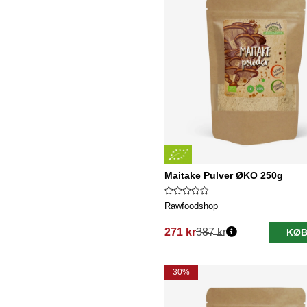
Maitake Pulver ØKO 250g
Rawfoodshop
271 kr
387 kr
KØB
Normalpris:
30%