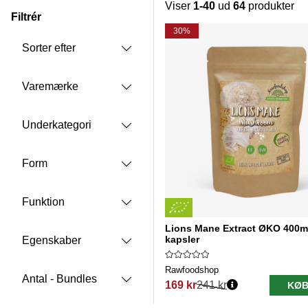
Viser
1-40
ud
64
produkter
Filtrér
Produkter
30%
Sorter efter
Varemærke
Underkategori
Form
Funktion
Lions Mane Extract ØKO 400m
kapsler
Egenskaber
Rawfoodshop
Antal - Bundles
169 kr
241 kr
KØB
Normalpris: