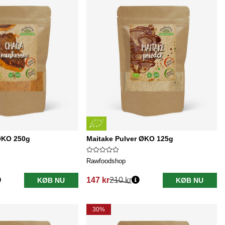
ØKO 250g
Maitake Pulver ØKO 125g
Rawfoodshop
147 kr
210 kr
KØB NU
KØB NU
Normalpris:
30%