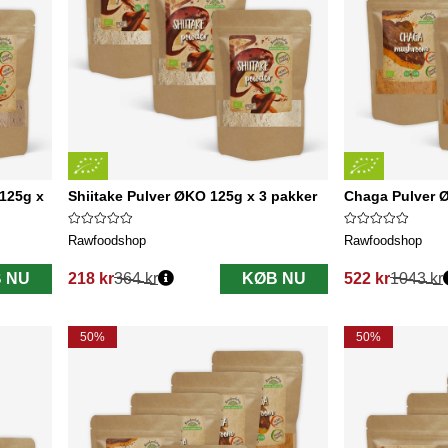
125g x
Shiitake Pulver ØKO 125g x 3 pakker
Chaga Pulver 
Rawfoodshop
Rawfoodshop
 NU
218 kr
364 kr
KØB NU
522 kr
1043 kr
Normalpris:
Normalpris:
50%
50%