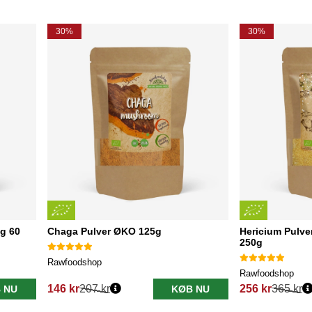
30%
30%
g 60
Chaga Pulver ØKO 125g
Hericium Pulve
250g
Rawfoodshop
Rawfoodshop
146 kr
207 kr
256 kr
365 kr
 NU
KØB NU
Normalpris:
Normalpris: