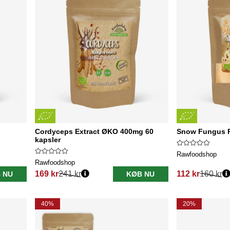
Cordyceps Extract ØKO 400mg 60
Snow Fungus P
kapsler
Rawfoodshop
Rawfoodshop
169 kr
241 kr
112 kr
160 kr
 NU
KØB NU
Normalpris:
Normalpris:
40%
20%