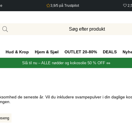
ge
3,9/5 på Trustpilot
2,
Hud & Krop
Hjem & Sjæl
OUTLET 20-80%
DEALS
Nyh
Slå til nu – ALLE nødder og kokosolie 50 % OFF 🥜
mhed de seneste år. Vil du inkludere svampepulver i din daglige kost
ungen.
nseng