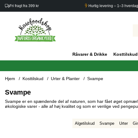
Fri fragt fra 399 kr
Hurtig levering – 1–3 hverda
Råvarer & Drikke
Kosttilskud
Hjem
Kosttilskud
Urter & Planter
Svampe
Svampe
Svampe er en spændende del af naturen, som har fået øget opmærkso
økologiske varer - alle af høj kvalitet og som er venlige ved pengep
Algetilskud
Svampe
Urter
Gi