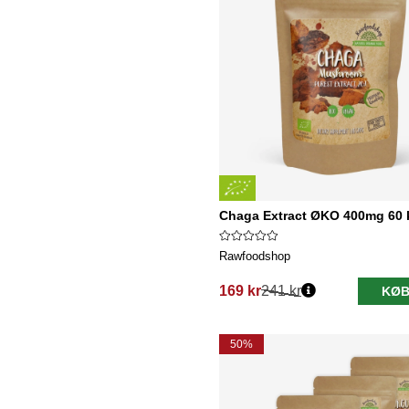
Chaga Extract ØKO 400mg 60 
Rawfoodshop
169 kr
241 kr
KØB
Normalpris:
50%