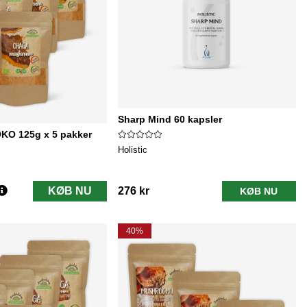
Sharp Mind 60 kapsler
ØKO 125g x 5 pakker
Holistic
KØB NU
276 kr
KØB NU
40%