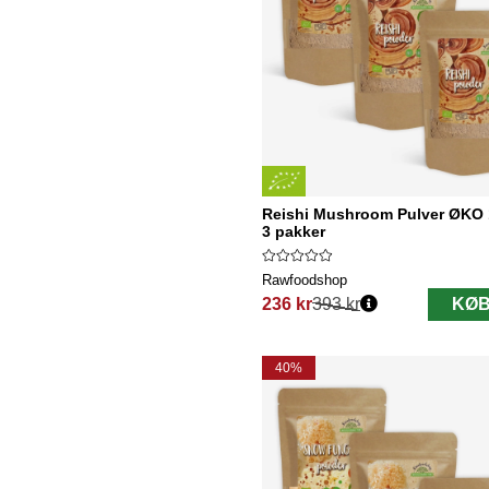
Reishi Mushroom Pulver ØKO 
3 pakker
Rawfoodshop
236 kr
393 kr
KØB
Normalpris:
40%