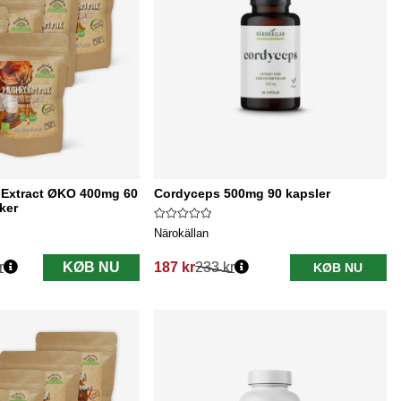
Extract ØKO 400mg 60
Cordyceps 500mg 90 kapsler
ker
Närokällan
r
KØB NU
187 kr
233 kr
KØB NU
Normalpris: