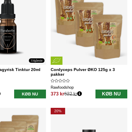
Udgående
gyrisk Tinktur 20ml
Cordyceps Pulver ØKO 125g x 3
pakker
Rawfoodshop
373 kr
622 kr
KØB NU
KØB NU
Normalpris:
20%