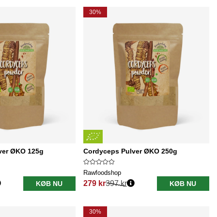
30%
ver ØKO 125g
Cordyceps Pulver ØKO 250g
Rawfoodshop
279 kr
397 kr
KØB NU
KØB NU
Normalpris:
30%