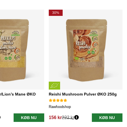
30%
r/Lion’s Mane ØKO
Reishi Mushroom Pulver ØKO 250g
Rawfoodshop
156 kr
222 kr
KØB NU
KØB NU
Normalpris: