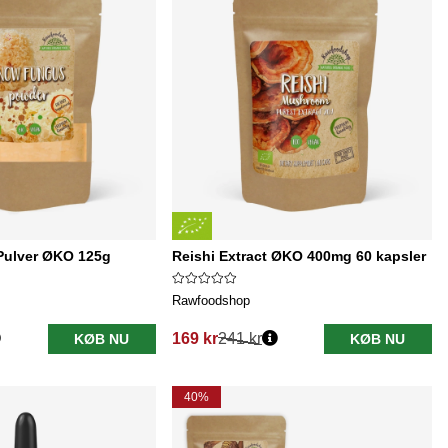
ulver ØKO 125g
Reishi Extract ØKO 400mg 60 kapsler
Rawfoodshop
169 kr
241 kr
KØB NU
KØB NU
Normalpris:
40%