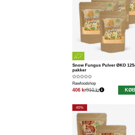
Snow Fungus Pulver ØKO 125
pakker
Rawfoodshop
406 kr
810 kr
KØB
Normalpris:
40%