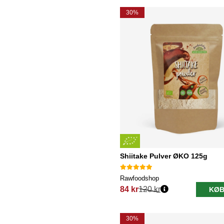
30%
Shiitake Pulver ØKO 125g
Rawfoodshop
84 kr
120 kr
KØB
Normalpris:
30%