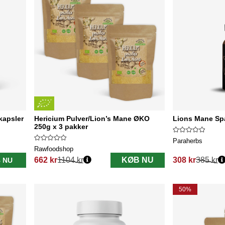
kapsler
Hericium Pulver/Lion’s Mane ØKO
Lions Mane Spa
250g x 3 pakker
Paraherbs
Rawfoodshop
662 kr
1104 kr
KØB NU
308 kr
385 kr
 NU
Normalpris:
Normalpris:
50%