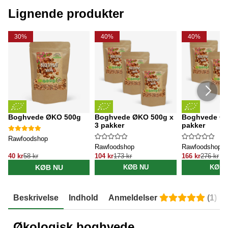
Lignende produkter
30%
40%
40%
Boghvede ØKO 500g
Boghvede ØKO 500g x
Boghvede ØK
3 pakker
pakker
Rawfoodshop
Rawfoodshop
Rawfoodshop
40 kr
58 kr
104 kr
173 kr
166 kr
276 kr
KØB NU
KØB NU
KØB 
Beskrivelse
Indhold
Anmeldelser
(
1
)
Økologisk boghvede