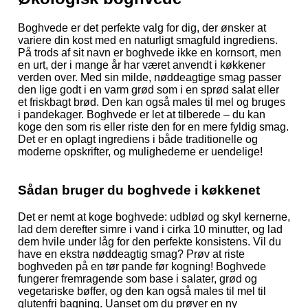
Boghvede er det perfekte valg for dig, der ønsker at
variere din kost med en naturligt smagfuld ingrediens.
På trods af sit navn er boghvede ikke en kornsort, men
en urt, der i mange år har været anvendt i køkkener
verden over. Med sin milde, nøddeagtige smag passer
den lige godt i en varm grød som i en sprød salat eller
et friskbagt brød. Den kan også males til mel og bruges
i pandekager. Boghvede er let at tilberede – du kan
koge den som ris eller riste den for en mere fyldig smag.
Det er en oplagt ingrediens i både traditionelle og
moderne opskrifter, og mulighederne er uendelige!
Sådan bruger du boghvede i køkkenet
Det er nemt at koge boghvede: udblød og skyl kernerne,
lad dem derefter simre i vand i cirka 10 minutter, og lad
dem hvile under låg for den perfekte konsistens. Vil du
have en ekstra nøddeagtig smag? Prøv at riste
boghveden på en tør pande før kogning! Boghvede
fungerer fremragende som base i salater, grød og
vegetariske bøffer, og den kan også males til mel til
glutenfri bagning. Uanset om du prøver en ny