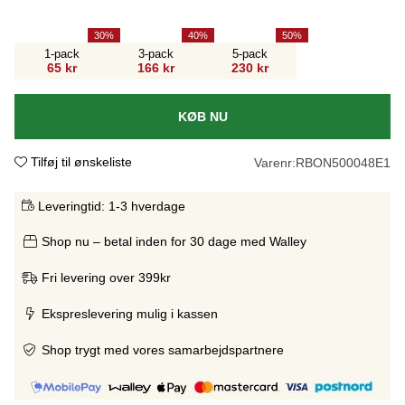
30
40
50
1-pack
3-pack
5-pack
65 kr
166 kr
230 kr
KØB NU
Tilføj til ønskeliste
Varenr:
RBON500048E1
Leveringtid:
1-3 hverdage
Shop nu – betal inden for 30 dage med Walley
Fri levering over 399kr
Ekspreslevering mulig i kassen
Shop trygt med vores samarbejdspartnere