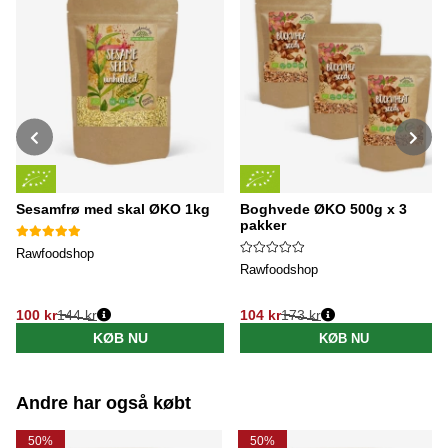
Sesamfrø med skal ØKO 1kg
Boghvede ØKO 500g x 3
pakker
Rawfoodshop
Rawfoodshop
100 kr
144 kr
104 kr
173 kr
Normalpris:
Normalpris:
KØB NU
KØB NU
Andre har også købt
50%
50%