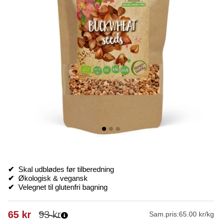
✔
Skal udblødes før tilberedning
✔
Økologisk & vegansk
✔
Velegnet til glutenfri bagning
65
kr
93
kr
Sam.pris:
65.00 kr/kg