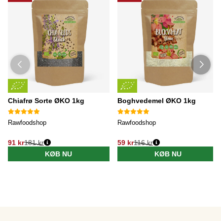
Chiafrø Sorte ØKO 1kg
Boghvedemel ØKO 1kg
Rawfoodshop
Rawfoodshop
91 kr
181 kr
59 kr
116 kr
KØB NU
KØB NU