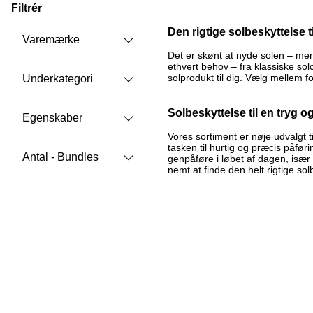
Filtrér
Produkter
Den rigtige solbeskyttelse t
Varemærke
Det er skønt at nyde solen – men
ethvert behov – fra klassiske solc
solprodukt til dig. Vælg mellem 
Underkategori
Solbeskyttelse til en tryg 
Egenskaber
Vores sortiment er nøje udvalgt t
tasken til hurtig og præcis påføri
Antal - Bundles
genpåføre i løbet af dagen, især 
nemt at finde den helt rigtige s