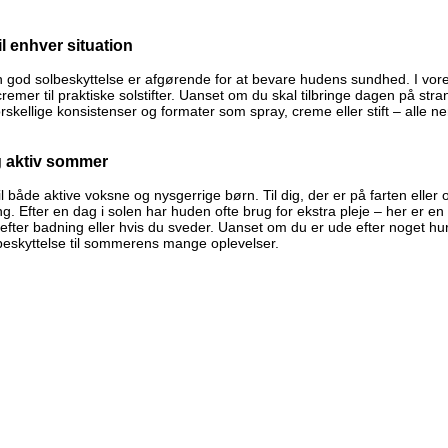
il enhver situation
 god solbeskyttelse er afgørende for at bevare hudens sundhed. I vores
remer til praktiske solstifter. Uanset om du skal tilbringe dagen på stran
forskellige konsistenser og formater som spray, creme eller stift – all
og aktiv sommer
il både aktive voksne og nysgerrige børn. Til dig, der er på farten eller
ng. Efter en dag i solen har huden ofte brug for ekstra pleje – her er en
efter badning eller hvis du sveder. Uanset om du er ude efter noget hur
olbeskyttelse til sommerens mange oplevelser.