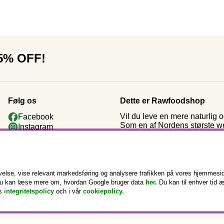
15% OFF!
Følg os
Dette er Rawfoodshop
Vil du leve en mere naturlig
Facebook
Som en af Nordens største web
Instagram
kosttilskud og rawfood. Efter
Youtube
ved starten: økologiske råvar
Nyhedsbrev
Kundeklub
else, vise relevant markedsføring og analysere trafikken på vores hjemmesid
k. Du kan læse mere om, hvordan Google bruger data
her
.
Du kan til enhver tid 
s
integritetspolicy
och i vår
cookiepolicy
.