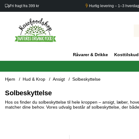
Fri fragt fra 399 kr
Hurtig levering – 1–3 hverda
Råvarer & Drikke
Kosttilskud
Hjem
Hud & Krop
Ansigt
Solbeskyttelse
Solbeskyttelse
Hos os finder du solbeskyttelse til hele kroppen – ansigt, læber, hov
matcher dine behov. Vores udvalg består af solbeskyttelse, der båd