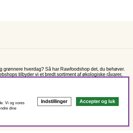
 og grønnere hverdag? Så har Rawfoodshop det, du behøver.
shops tilbyder vi et bredt sortiment af økologiske råvarer,
 mere end ti år arbejder vi stadig ud fra den samme vision som
er fra naturens spisekammer – for bedre sundhed og miljø.
Indstillinger
Accepter og luk
e. Vi og vores
ændre dine