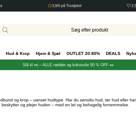
ge
3,9/5 på Trustpilot
2,
Hud & Krop
Hjem & Sjæl
OUTLET 20-80%
DEALS
Nyh
Slå til nu – ALLE nødder og kokosolie 50 % OFF 🥜
edbund og krop – uanset hudtype. Har du sensitiv hud, tør hud eller har
e beskytter og plejer huden – med en let og behagelig fornemmelse.