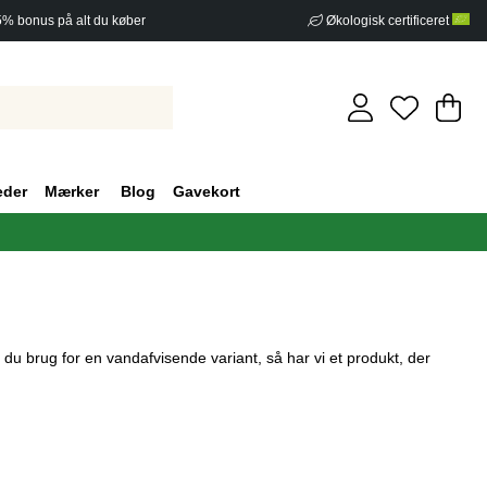
5% bonus på alt du køber
Økologisk certificeret
In
An
.
eder
Mærker
Blog
Gavekort
 du brug for en vandafvisende variant, så har vi et produkt, der