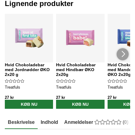
Lignende produkter
Hvid Chokoladebar
Hvid Chokoladebar
Hvid Chokol
med Jordnødder ØKO
med Hindbær ØKO
med Mandel 
2x20 g
2x20g
ØKO 2x20g
Treatfuls
Treatfuls
Treatfuls
27 kr
27 kr
27 kr
KØB NU
KØB NU
KØB 
Beskrivelse
Indhold
Anmeldelser
(
0
)