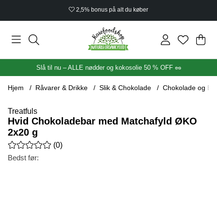
2,5% bonus på alt du køber
Ind
Anta
.
Slå til nu – ALLE nødder og kokosolie 50 % OFF 🥜
Hjem
Råvarer & Drikke
Slik & Chokolade
Chokolade og Ba
Treatfuls
Hvid Chokoladebar med Matchafyld ØKO
2x20 g
Gennemsnitlig vurdering 0 ud af 5 Antal vurderinger 0
(
0
)
Bedst før:
Produktbilleder Hvid Chokoladebar med Matchafyld ØKO 2x20