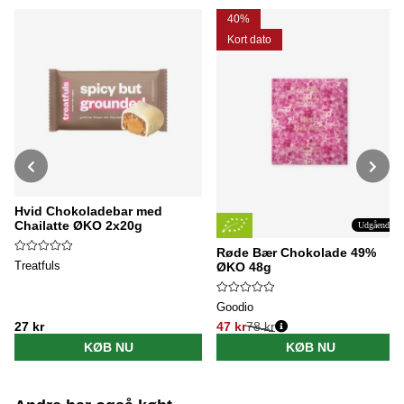
40%
Kort dato
Hvid Chokoladebar med
Chailatte ØKO 2x20g
Udgående
Røde Bær Chokolade 49%
Treatfuls
ØKO 48g
Goodio
27 kr
47 kr
78 kr
Normalpris:
KØB NU
KØB NU