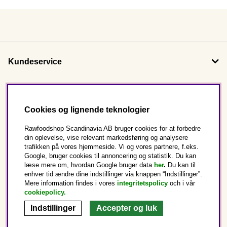
Kundeservice
Om os
Cookies og lignende teknologier
Følg os
Rawfoodshop Scandinavia AB bruger cookies for at forbedre
din oplevelse, vise relevant markedsføring og analysere
trafikken på vores hjemmeside. Vi og vores partnere, f.eks.
Dette er Rawfoodshop
Google, bruger cookies til annoncering og statistik. Du kan
læse mere om, hvordan Google bruger data
her
.
Du kan til
enhver tid ændre dine indstillinger via knappen “Indstillinger”.
Danmark
Mere information findes i vores
integritetspolicy
och i vår
cookiepolicy
.
Indstillinger
Accepter og luk
Copyright © 2025 Rawfoodshop Scandinavia AB