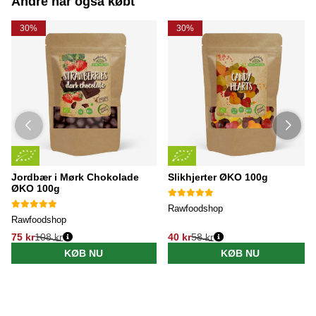
Andre har også købt
30%
30%
Jordbær i Mørk Chokolade
Slikhjerter ØKO 100g
ØKO 100g
Rawfoodshop
Rawfoodshop
75 kr
108 kr
40 kr
58 kr
KØB NU
KØB NU