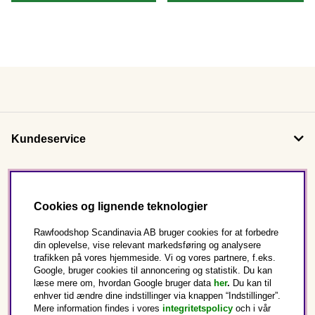
Kundeservice
Om os
Cookies og lignende teknologier
Følg os
Rawfoodshop Scandinavia AB bruger cookies for at forbedre
din oplevelse, vise relevant markedsføring og analysere
trafikken på vores hjemmeside. Vi og vores partnere, f.eks.
Dette er Rawfoodshop
Google, bruger cookies til annoncering og statistik. Du kan
læse mere om, hvordan Google bruger data
her
.
Du kan til
enhver tid ændre dine indstillinger via knappen “Indstillinger”.
Danmark
Mere information findes i vores
integritetspolicy
och i vår