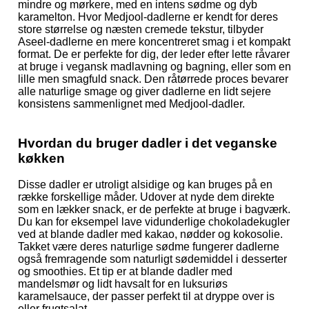
mindre og mørkere, med en intens sødme og dyb
karamelton. Hvor Medjool-dadlerne er kendt for deres
store størrelse og næsten cremede tekstur, tilbyder
Aseel-dadlerne en mere koncentreret smag i et kompakt
format. De er perfekte for dig, der leder efter lette råvarer
at bruge i vegansk madlavning og bagning, eller som en
lille men smagfuld snack. Den råtørrede proces bevarer
alle naturlige smage og giver dadlerne en lidt sejere
konsistens sammenlignet med Medjool-dadler.
Hvordan du bruger dadler i det veganske
køkken
Disse dadler er utroligt alsidige og kan bruges på en
række forskellige måder. Udover at nyde dem direkte
som en lækker snack, er de perfekte at bruge i bagværk.
Du kan for eksempel lave vidunderlige chokoladekugler
ved at blande dadler med kakao, nødder og kokosolie.
Takket være deres naturlige sødme fungerer dadlerne
også fremragende som naturligt sødemiddel i desserter
og smoothies. Et tip er at blande dadler med
mandelsmør og lidt havsalt for en luksuriøs
karamelsauce, der passer perfekt til at dryppe over is
eller frugtsalat.