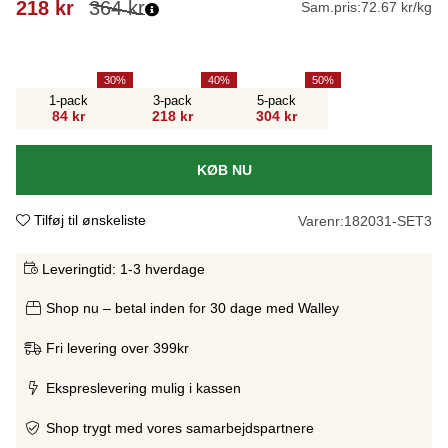
218
kr
364
kr
Sam.pris:
72.67 kr/kg
30
40
50
1-pack
3-pack
5-pack
84 kr
218 kr
304 kr
KØB NU
Tilføj til ønskeliste
Varenr:
182031-SET3
Leveringtid:
1-3 hverdage
Shop nu – betal inden for 30 dage med Walley
Fri levering over 399kr
Ekspreslevering mulig i kassen
Shop trygt med vores samarbejdspartnere