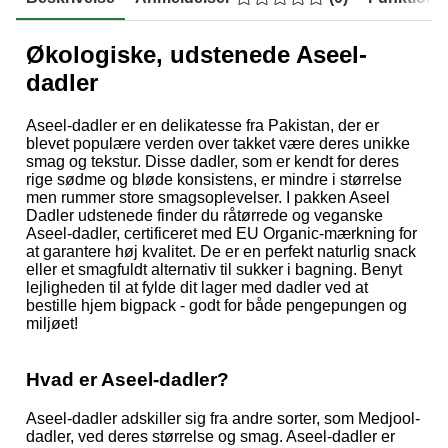
Økologiske, udstenede Aseel-
dadler
Aseel-dadler er en delikatesse fra Pakistan, der er
blevet populære verden over takket være deres unikke
smag og tekstur. Disse dadler, som er kendt for deres
rige sødme og bløde konsistens, er mindre i størrelse
men rummer store smagsoplevelser. I pakken Aseel
Dadler udstenede finder du råtørrede og veganske
Aseel-dadler, certificeret med EU Organic-mærkning for
at garantere høj kvalitet. De er en perfekt naturlig snack
eller et smagfuldt alternativ til sukker i bagning. Benyt
lejligheden til at fylde dit lager med dadler ved at
bestille hjem bigpack - godt for både pengepungen og
miljøet!
Hvad er Aseel-dadler?
Aseel-dadler adskiller sig fra andre sorter, som Medjool-
dadler, ved deres størrelse og smag. Aseel-dadler er