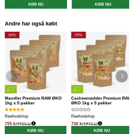
KØB NU
KØB NU
Andre har også købt
50%
50%
Mandler Premium RAW ØKO
Cashewnødder Premium RAW
1kg x 5 pakker
ØKO 1kg x 5 pakker
Rawfoodshop
Rawfoodshop
755 kr
1510 kr
736 kr
1472 kr
KØB NU
KØB NU