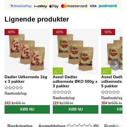
Lignende produkter
40%
40%
50%
Dadler Udkernede 1kg
Aseel Dadler
Aseel Dadler
x 3 pakker
udkernede ØKO 500g x
udkernede Ø
3 pakker
5 pakker
Rawfoodshop
Rawfoodshop
Rawfoodshop
243 kr
406 kr
119 kr
198 kr
304 kr
606 kr
KØB NU
KØB NU
KØB 
Beskrivelse
Anmeldelser
(
0
)
Funktione