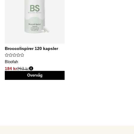
Broccolispirer 120 kapsler
Bloofah
184 kr
263 kr
Normalpris:
Overvåg