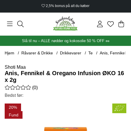
Økologisk certificeret
Ind
Anta
.
Slå til nu – ALLE nødder og kokosolie 50 % OFF 🥜
Hjem
Råvarer & Drikke
Drikkevarer
Te
Anis, Fennikel 
Shoti Maa
Anis, Fennikel & Oregano Infusion ØKO 16
x 2g
Gennemsnitlig vurdering 0 ud af 5 Antal vurderinger 0
(
0
)
Bedst før:
Produktbilleder Anis, Fennikel & Oregano Infusion ØKO 16 x 2
20
Fund