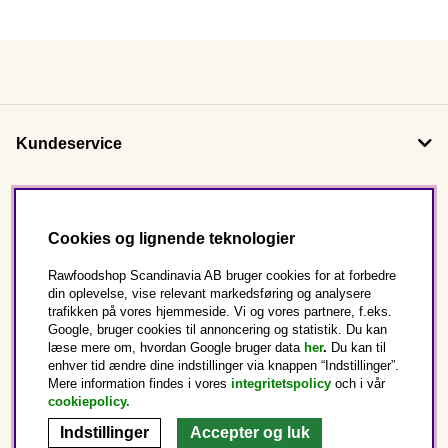
Kundeservice
Om os
Cookies og lignende teknologier
Følg os
Rawfoodshop Scandinavia AB bruger cookies for at forbedre
din oplevelse, vise relevant markedsføring og analysere
trafikken på vores hjemmeside. Vi og vores partnere, f.eks.
Dette er Rawfoodshop
Google, bruger cookies til annoncering og statistik. Du kan
læse mere om, hvordan Google bruger data
her
.
Du kan til
enhver tid ændre dine indstillinger via knappen “Indstillinger”.
Danmark
Mere information findes i vores
integritetspolicy
och i vår
cookiepolicy
.
Indstillinger
Accepter og luk