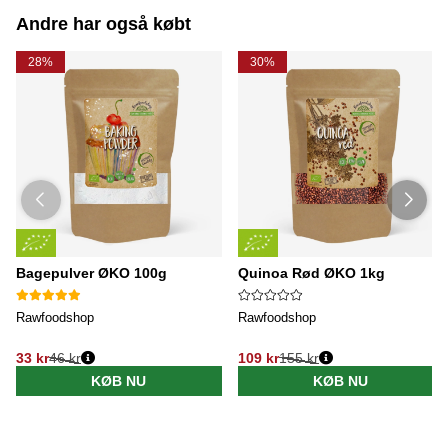
Andre har også købt
28%
30%
Bagepulver ØKO 100g
Quinoa Rød ØKO 1kg
Rawfoodshop
Rawfoodshop
33 kr
46 kr
109 kr
155 kr
KØB NU
KØB NU