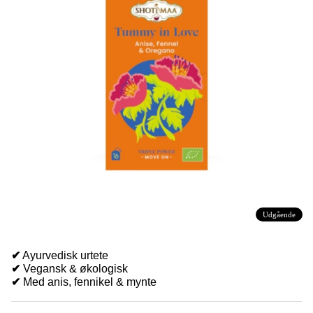
Udgående
✔
Ayurvedisk urtete
✔
Vegansk & økologisk
✔
Med anis, fennikel & mynte