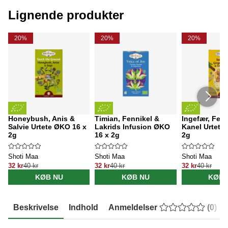
Lignende produkter
20%
20%
20%
Honeybush, Anis &
Timian, Fennikel &
Ingefær, Fenn
Salvie Urtete ØKO 16 x
Lakrids Infusion ØKO
Kanel Urtete
2g
16 x 2g
2g
Shoti Maa
Shoti Maa
Shoti Maa
32 kr
40 kr
32 kr
40 kr
32 kr
40 kr
KØB NU
KØB NU
KØB 
Beskrivelse
Indhold
Anmeldelser
(
0
)