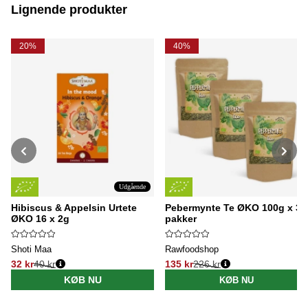
Lignende produkter
20%
40%
Udgående
Hibiscus & Appelsin Urtete
Pebermynte Te ØKO 100g x 3
ØKO 16 x 2g
pakker
Shoti Maa
Rawfoodshop
32 kr
40 kr
135 kr
226 kr
Normalpris:
Normalpris:
KØB NU
KØB NU