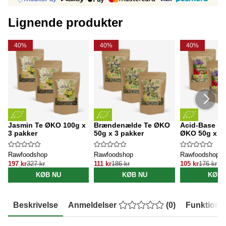
Lignende produkter
40%
40%
40%
Jasmin Te ØKO 100g x
Brændenælde Te ØKO
Acid-Base Fa
3 pakker
50g x 3 pakker
ØKO 50g x 3 
Rawfoodshop
Rawfoodshop
Rawfoodshop
197 kr
327 kr
111 kr
186 kr
105 kr
176 kr
KØB NU
KØB NU
KØB 
Beskrivelse
Anmeldelser
(
0
)
Funktione