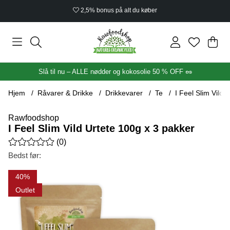
2,5% bonus på alt du køber
Ind
Anta
.
Slå til nu – ALLE nødder og kokosolie 50 % OFF 🥜
Hjem
Råvarer & Drikke
Drikkevarer
Te
I Feel Slim Vild 
Rawfoodshop
I Feel Slim Vild Urtete 100g x 3 pakker
Gennemsnitlig vurdering 0 ud af 5 Antal vurderinger 0
(
0
)
Bedst før:
Produktbilleder I Feel Slim Vild Urtete 100g x 3 pakker
40
Outlet