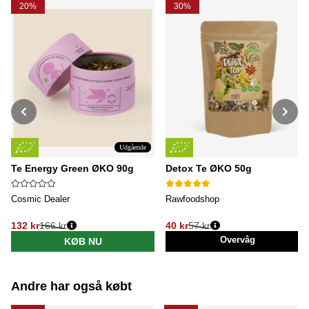
20%
30%
Udgående
Te Energy Green ØKO 90g
Detox Te ØKO 50g
Cosmic Dealer
Rawfoodshop
132 kr
166 kr
40 kr
57 kr
Normalpris:
Normalpris:
Overvåg
KØB NU
Andre har også købt