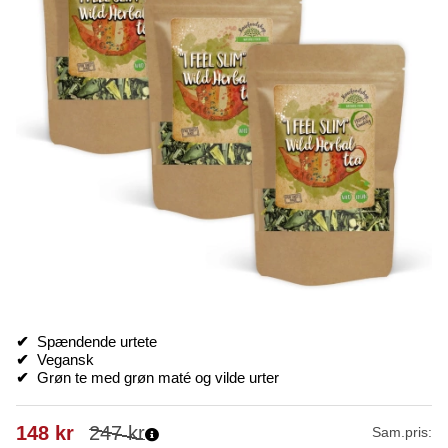
✔
Spændende urtete
✔
Vegansk
✔
Grøn te med grøn maté og vilde urter
148
kr
247
kr
Sam.pris: