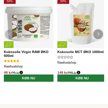
50%
50%
Kokosolie Virgin RAW ØKO
Kokosolie MCT ØKO 1000ml
500ml
Rawfoodshop
Rawfoodshop
49 kr
96 kr
149 kr
298 kr
KØB NU
KØB NU