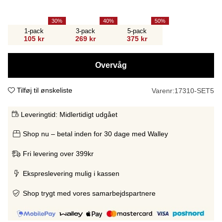
30
40
50
1-pack
3-pack
5-pack
105 kr
269 kr
375 kr
Overvåg
Tilføj til ønskeliste
Varenr:
17310-SET5
Leveringtid:
Midlertidigt udgået
Shop nu – betal inden for 30 dage med Walley
Fri levering over 399kr
Ekspreslevering mulig i kassen
Shop trygt med vores samarbejdspartnere