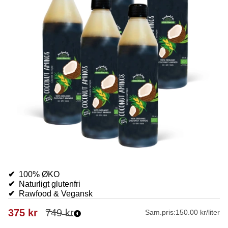
✔
100% ØKO
✔
Naturligt glutenfri
✔
Rawfood & Vegansk
375
kr
749
kr
Sam.pris:
150.00 kr/liter