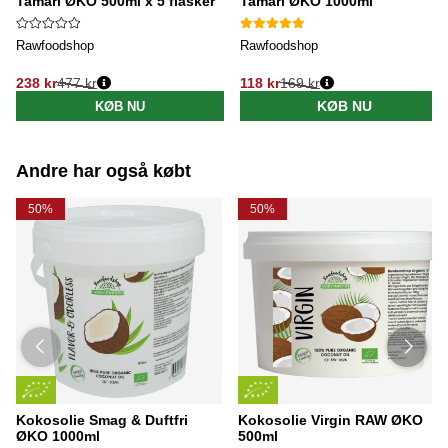
Tamari ØKO 500ml x 5 flasker
Tamari ØKO 1000ml
Rawfoodshop
Rawfoodshop
238 kr
477 kr
118 kr
169 kr
Normalpris:
Normalpris:
KØB NU
KØB NU
Andre har også købt
50%
50%
Kokosolie Smag & Duftfri
Kokosolie Virgin RAW ØKO
ØKO 1000ml
500ml