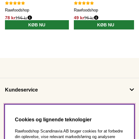
Rawfoodshop
Rawfoodshop
78 kr
156 kr
49 kr
96 kr
KØB NU
KØB NU
Kundeservice
Om os
Cookies og lignende teknologier
Følg os
Rawfoodshop Scandinavia AB bruger cookies for at forbedre
din oplevelse, vise relevant markedsføring og analysere