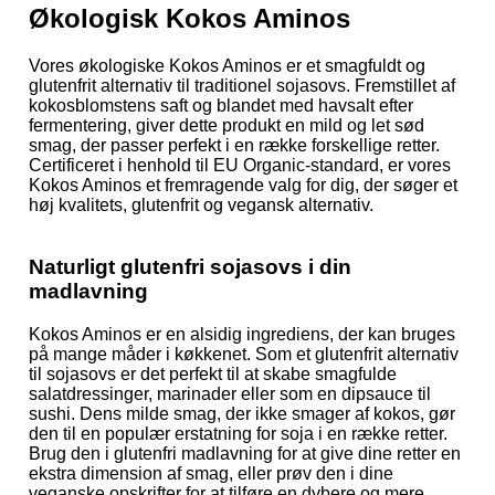
Økologisk Kokos Aminos
Vores økologiske Kokos Aminos er et smagfuldt og
glutenfrit alternativ til traditionel sojasovs. Fremstillet af
kokosblomstens saft og blandet med havsalt efter
fermentering, giver dette produkt en mild og let sød
smag, der passer perfekt i en række forskellige retter.
Certificeret i henhold til EU Organic-standard, er vores
Kokos Aminos et fremragende valg for dig, der søger et
høj kvalitets, glutenfrit og vegansk alternativ.
Naturligt glutenfri sojasovs i din
madlavning
Kokos Aminos er en alsidig ingrediens, der kan bruges
på mange måder i køkkenet. Som et glutenfrit alternativ
til sojasovs er det perfekt til at skabe smagfulde
salatdressinger, marinader eller som en dipsauce til
sushi. Dens milde smag, der ikke smager af kokos, gør
den til en populær erstatning for soja i en række retter.
Brug den i glutenfri madlavning for at give dine retter en
ekstra dimension af smag, eller prøv den i dine
veganske opskrifter for at tilføre en dybere og mere