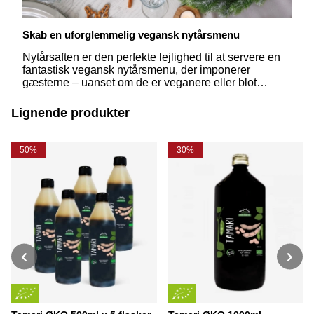
Skab en uforglemmelig vegansk nytårsmenu
Nytårsaften er den perfekte lejlighed til at servere en
fantastisk vegansk nytårsmenu, der imponerer
gæsterne – uanset om de er veganere eller blot
nysgerrige på plantebaseret mad. Med enkle
ingredienser og lidt kreativitet kan du skabe en
Lignende produkter
elegant og smagfuld middag, der passer til aftenens
festlige stemning.
50%
30%