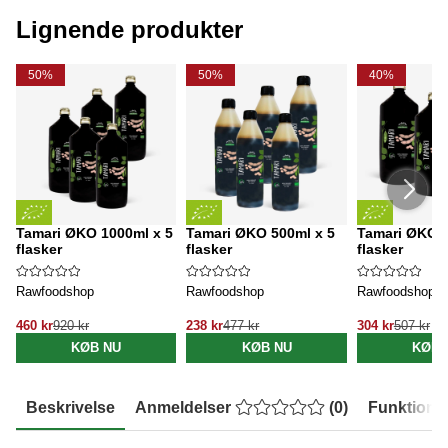
Lignende produkter
50%
50%
40%
Tamari ØKO 1000ml x 5
Tamari ØKO 500ml x 5
Tamari ØKO 1
flasker
flasker
flasker
Rawfoodshop
Rawfoodshop
Rawfoodshop
460 kr
920 kr
238 kr
477 kr
304 kr
507 kr
KØB NU
KØB NU
KØB 
Beskrivelse
Anmeldelser
(
0
)
Funktione