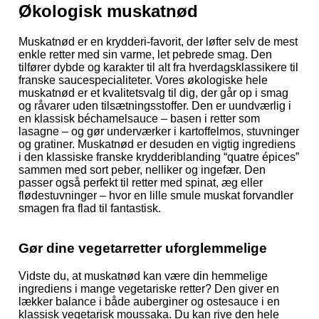
Økologisk muskatnød
Muskatnød er en krydderi-favorit, der løfter selv de mest
enkle retter med sin varme, let pebrede smag. Den
tilfører dybde og karakter til alt fra hverdagsklassikere til
franske saucespecialiteter. Vores økologiske hele
muskatnød er et kvalitetsvalg til dig, der går op i smag
og råvarer uden tilsætningsstoffer. Den er uundværlig i
en klassisk béchamelsauce – basen i retter som
lasagne – og gør underværker i kartoffelmos, stuvninger
og gratiner. Muskatnød er desuden en vigtig ingrediens
i den klassiske franske krydderiblanding “quatre épices”
sammen med sort peber, nelliker og ingefær. Den
passer også perfekt til retter med spinat, æg eller
flødestuvninger – hvor en lille smule muskat forvandler
smagen fra flad til fantastisk.
Gør dine vegetarretter uforglemmelige
Vidste du, at muskatnød kan være din hemmelige
ingrediens i mange vegetariske retter? Den giver en
lækker balance i både auberginer og ostesauce i en
klassisk vegetarisk moussaka. Du kan rive den hele