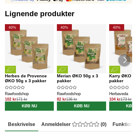
Lignende produkter
40%
40%
40%
Herbes de Provence
Merian ØKO 50g x 3
Karry ØKO 10
ØKO 50g x 3 pakker
pakker
pakker
Rawfoodshop
Rawfoodshop
Herbaveda
102 kr
171 kr
82 kr
136 kr
104 kr
173 kr
KØB NU
KØB NU
KØB 
Beskrivelse
Anmeldelser
(
0
)
Funktione