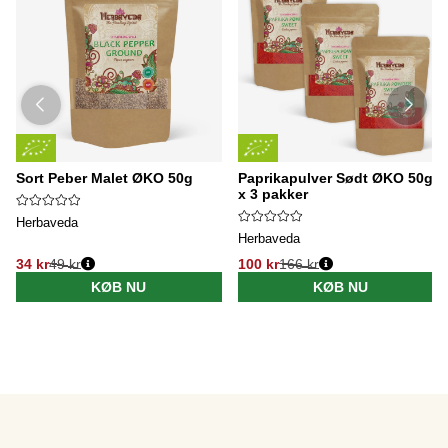
Sort Peber Malet ØKO 50g
Paprikapulver Sødt ØKO 50g
x 3 pakker
Herbaveda
Herbaveda
34 kr
49 kr
100 kr
166 kr
KØB NU
KØB NU