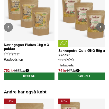
Næringsgær Flakes 1kg x 3
pakker
Sennepsfrø Gule ØKO 50g x 3
pakker
Rawfoodshop
Herbaveda
752 kr
1253 kr
74 kr
147 kr
Normalpris:
Normalpris:
KØB NU
KØB NU
Andre har også købt
31%
40%