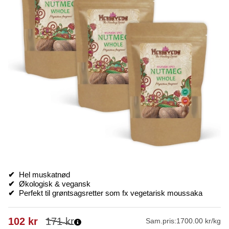
✔
Hel muskatnød
✔
Økologisk & vegansk
✔
Perfekt til grøntsagsretter som fx vegetarisk moussaka
102
kr
171
kr
Sam.pris:
1700.00 kr/kg