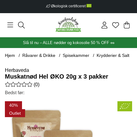
Fri fragt fra 399 kr
Ind
Anta
.
Slå til nu – ALLE nødder og kokosolie 50 % OFF 🥜
Hjem
Råvarer & Drikke
Spisekammer
Krydderier & Salt
Herbaveda
Muskatnød Hel ØKO 20g x 3 pakker
Gennemsnitlig vurdering 0 ud af 5 Antal vurderinger 0
(
0
)
Bedst før:
Produktbilleder Muskatnød Hel ØKO 20g x 3 pakker
40
Outlet