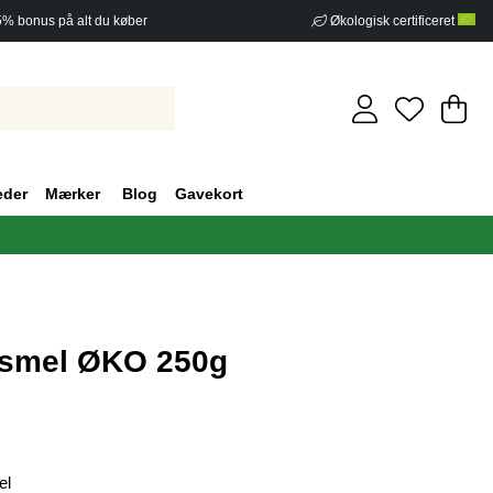
5% bonus på alt du køber
Økologisk certificeret
In
An
.
eder
Mærker
Blog
Gavekort
ismel ØKO 250g
af 5 Antal vurderinger 1
el