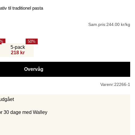
iv til traditionel pasta
Sam.pris:
244.00 kr/kg
50
5-pack
218 kr
Overvåg
Varenr:
22266-1
 udgået
for 30 dage med Walley