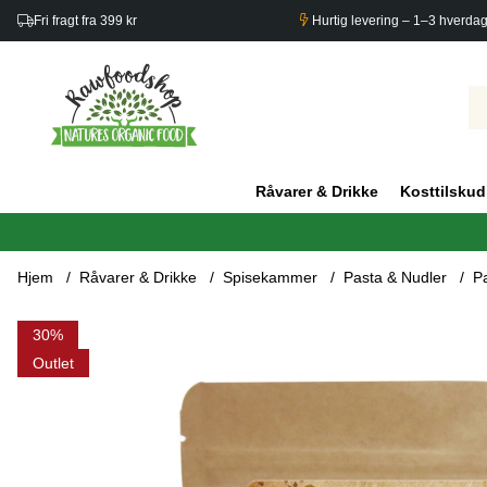
Fri fragt fra 399 kr
Hurtig levering – 1–3 hverda
Råvarer & Drikke
Kosttilskud
Hjem
Råvarer & Drikke
Spisekammer
Pasta & Nudler
P
Produktbilleder Pasta Penne Rismel ØKO 250g
30
Outlet