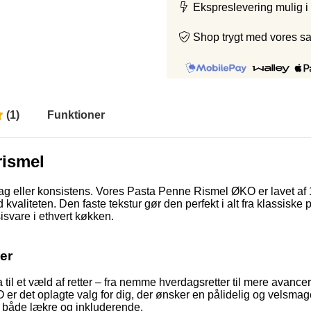
Ekspreslevering mulig i
Shop trygt med vores s
(
1
)
Funktioner
rismel
eller konsistens. Vores Pasta Penne Rismel ØKO er lavet af 100
valiteten. Den faste tekstur gør den perfekt i alt fra klassiske p
isvare i ethvert køkken.
er
l et væld af retter – fra nemme hverdagsretter til mere avancere
 er det oplagte valg for dig, der ønsker en pålidelig og velsmage
er både lækre og inkluderende.