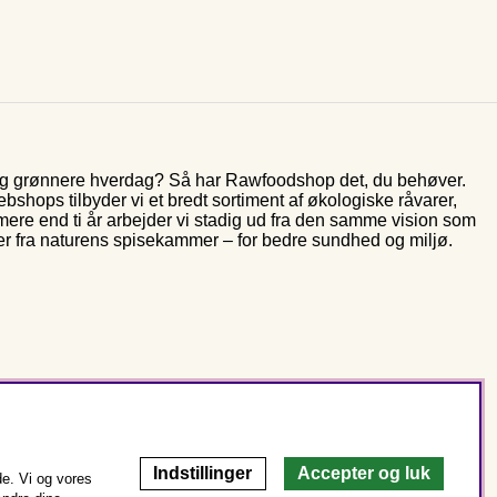
 og grønnere hverdag? Så har Rawfoodshop det, du behøver.
shops tilbyder vi et bredt sortiment af økologiske råvarer,
 mere end ti år arbejder vi stadig ud fra den samme vision som
er fra naturens spisekammer – for bedre sundhed og miljø.
Indstillinger
Accepter og luk
e. Vi og vores