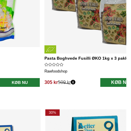
Pasta Boghvede Fusilli ØKO 1kg x 3 pakke
Rawfoodshop
305 kr
509 kr
KØB NU
KØB NU
Normalpris:
30%