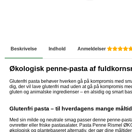
Beskrivelse
Indhold
Anmeldelser
Økologisk penne-pasta af fuldkorns
Glutenfri pasta behøver hverken gå på kompromis med smag 
dig, der vil lave glutenfri mad uden at gå på kompromis med k
gluten og animalske ingredienser – en alsidig og smart bas
Glutenfri pasta – til hverdagens mange måltid
Med sin milde og neutrale smag passer denne penne-pasta ti
ovnretter eller friske pastasalater. Pasta Penne Rismel ØKO
økologisk og plantebaseret alternativ, der gør dine måltid