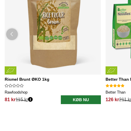
Rismel Brunt ØKO 1kg
Better Than
Rawfoodshop
Better Than
81 kr
115 kr
126 kr
211 k
KØB NU