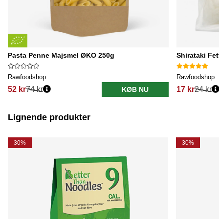
Pasta Penne Majsmel ØKO 250g
Shirataki Fe
Rawfoodshop
Rawfoodshop
52 kr
74 kr
17 kr
24 kr
KØB NU
Lignende produkter
30%
30%