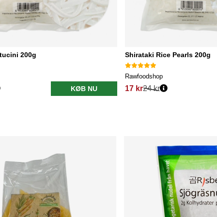
ttucini 200g
Shirataki Rice Pearls 200g
Rawfoodshop
17 kr
24 kr
KØB NU