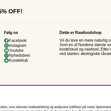
15% OFF!
Følg os
Dette er Rawfoodshop
Vil du leve en mere naturlig
Facebook
Som en af Nordens største web
Instagram
kosttilskud og rawfood. Efter
Youtube
ved starten: økologiske råvar
Nyhedsbrev
Kundeklub
else, vise relevant markedsføring og analysere trafikken på vores hjemmesid