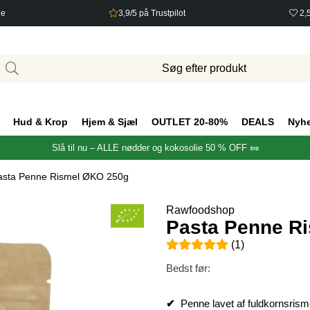
ge
3,9/5 på Trustpilot
2,
Hud & Krop
Hjem & Sjæl
OUTLET 20-80%
DEALS
Nyh
Slå til nu – ALLE nødder og kokosolie 50 % OFF 🥜
asta Penne Rismel ØKO 250g
Rawfoodshop
Pasta Penne R
Gennemsnitlig vurdering 5 ud 
(
1
)
Bedst før:
✔
Penne lavet af fuldkornsrism