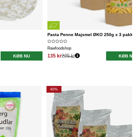
Pasta Penne Majsmel ØKO 250g x 3 pakker
Rawfoodshop
135 kr
225 kr
KØB NU
KØB NU
40%