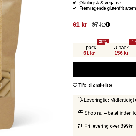
✔
Økologisk & vegansk
✔
Fremragende glutenfrit alternat
61
kr
87
kr
30
40
1-pack
3-pack
61 kr
156 kr
Tilføj til ønskeliste
Midlertidigt
Leveringtid:
Shop nu – betal inden 
Fri levering over 399kr