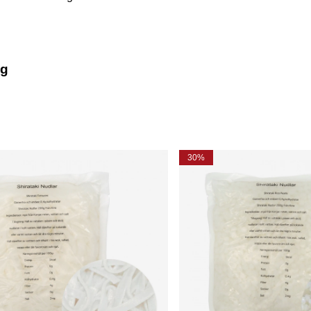
0g
30%