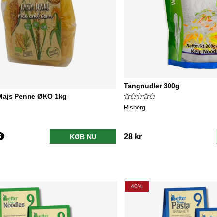
Tangnudler 300g
 Majs Penne ØKO 1kg
Risberg
28 kr
KØB NU
40%