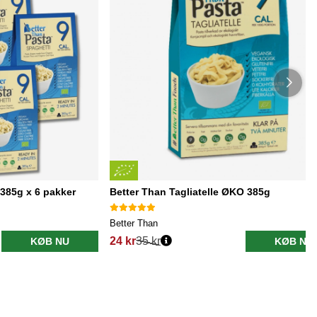
385g x 6 pakker
Better Than Tagliatelle ØKO 385g
Better Than
24 kr
35 kr
KØB NU
KØB NU