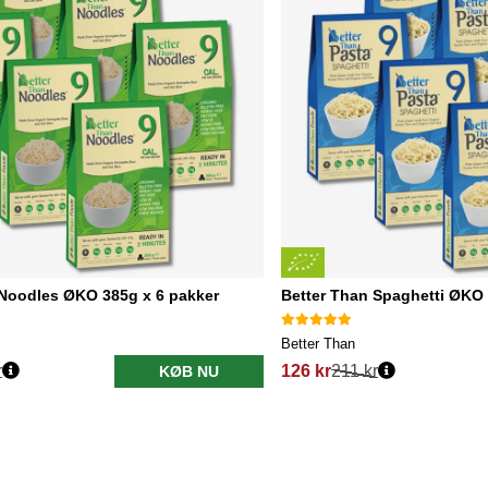
 Noodles ØKO 385g x 6 pakker
Better Than Spaghetti ØKO 
Better Than
r
126 kr
211 kr
KØB NU