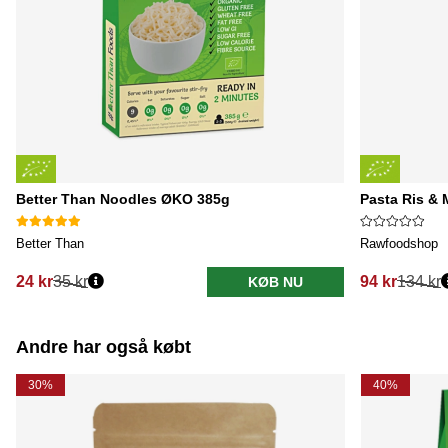
Better Than Noodles ØKO 385g
Pasta Ris &
Better Than
Rawfoodshop
24 kr
35 kr
94 kr
134 kr
KØB NU
Normalpris:
Normalpris:
Andre har også købt
30%
40%