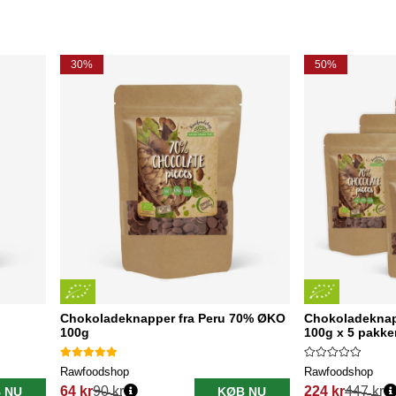
30%
50%
Chokoladeknapper fra Peru 70% ØKO
Chokoladeknap
100g
100g x 5 pakke
Rawfoodshop
Rawfoodshop
64 kr
90 kr
224 kr
447 kr
 NU
KØB NU