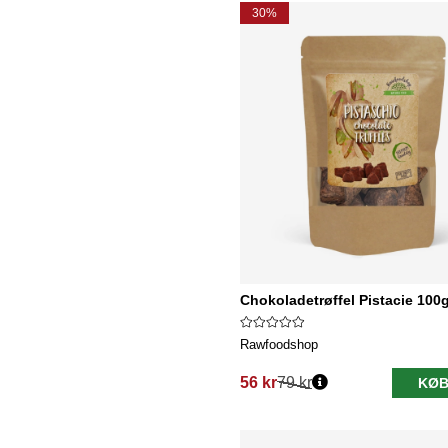
30%
Chokoladetrøffel Pistacie 100
Rawfoodshop
56 kr
79 kr
KØB
Normalpris: