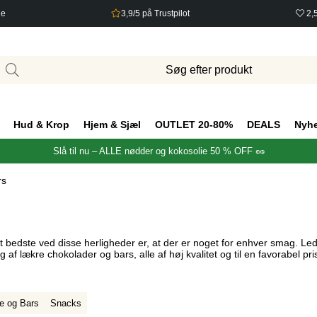
ge
3,9/5 på Trustpilot
2,
Hud & Krop
Hjem & Sjæl
OUTLET 20-80%
DEALS
Nyh
Slå til nu – ALLE nødder og kokosolie 50 % OFF 🥜
rs
edste ved disse herligheder er, at der er noget for enhver smag. Lede
af lækre chokolader og bars, alle af høj kvalitet og til en favorabel pri
e og Bars
Snacks