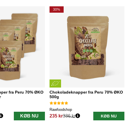
30%
per fra Peru 70% ØKO
Chokoladeknapper fra Peru 70% ØKO
r
500g
Rawfoodshop
KØB NU
235 kr
336 kr
KØB NU
Normalpris: