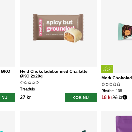
s ØKO
Hvid Chokoladebar med Chailatte
ØKO 2x20g
Mørk Chokolad
Treatfuls
Rhythm 108
27 kr
18 kr
23 kr
 NU
KØB NU
Normalpris: