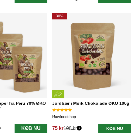
Normalpris:
30%
per fra Peru 70% ØKO
Jordbær i Mørk Chokolade ØKO 100g
r
Rawfoodshop
KØB NU
75 kr
108 kr
KØB NU
Normalpris: