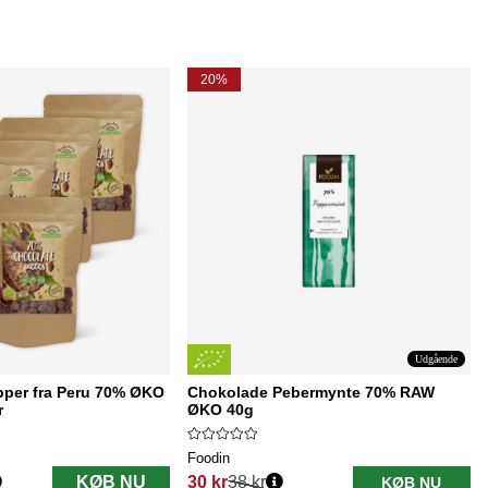
20%
Udgående
per fra Peru 70% ØKO
Chokolade Pebermynte 70% RAW
r
ØKO 40g
Foodin
KØB NU
30 kr
38 kr
KØB NU