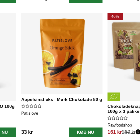
Normalpris:
Normalpris:
40%
Appelsinsticks i Mørk Chokolade 80 g
KO 100g
Chokoladeknap
100g x 3 pakke
Patislove
Rawfoodshop
33 kr
161 kr
269 kr
 NU
KØB NU
Normalpris: