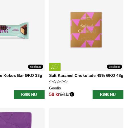
Udgående
Udgående
e Kokos Bar ØKO 33g
Salt Karamel Chokolade 49% ØKO 48g
Goodio
50 kr
63 kr
KØB NU
KØB NU
Normalpris: