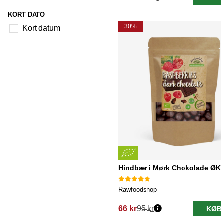
Normalpris:
KORT DATO
30%
Kort datum
Hindbær i Mørk Chokolade Ø
Rawfoodshop
66 kr
95 kr
KØB
Normalpris: