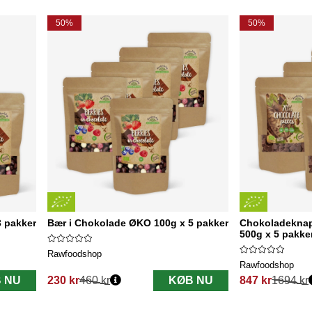
50%
50%
 pakker
Bær i Chokolade ØKO 100g x 5 pakker
Chokoladeknap
500g x 5 pakke
Rawfoodshop
Rawfoodshop
 NU
230 kr
460 kr
KØB NU
847 kr
1694 kr
Normalpris:
Normalpris: