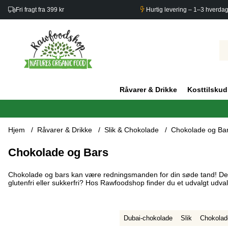
Fri fragt fra 399 kr
Hurtig levering – 1–3 hverda
Råvarer & Drikke
Kosttilskud
Hjem
Råvarer & Drikke
Slik & Chokolade
Chokolade og Ba
Chokolade og Bars
Chokolade og bars kan være redningsmanden for din søde tand! Det b
glutenfri eller sukkerfri? Hos Rawfoodshop finder du et udvalgt udvalg 
Dubai-chokolade
Slik
Chokolad