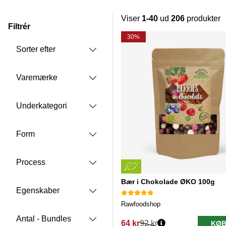
Viser
1-40
ud
206
produkter
Filtrér
Produkter
30%
Sorter efter
Varemærke
Underkategori
Form
Process
Bær i Chokolade ØKO 100g
Egenskaber
Rawfoodshop
Antal - Bundles
64 kr
92 kr
KØB