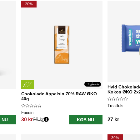
20%
Udgående
Hvid Chokolad
Kokos ØKO 2x
g
Chokolade Appelsin 70% RAW ØKO
40g
Treatfuls
Foodin
30 kr
38 kr
27 kr
 NU
KØB NU
Normalpris:
30%