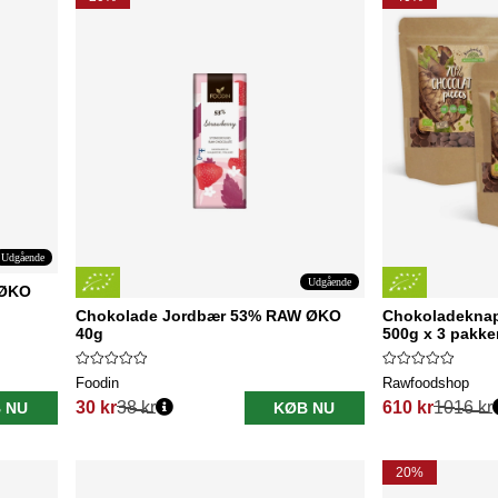
Udgående
Udgående
 ØKO
Chokolade Jordbær 53% RAW ØKO
Chokoladeknap
40g
500g x 3 pakke
Foodin
Rawfoodshop
30 kr
38 kr
610 kr
1016 kr
 NU
KØB NU
Normalpris:
Normalpris:
20%