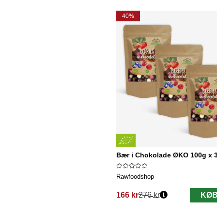
40%
Bær i Chokolade ØKO 100g x 3
Rawfoodshop
166 kr
276 kr
KØB
Normalpris: