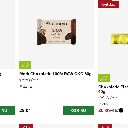
Kort dato
g
Mørk Chokolade 100% RAW ØKO 30g
Maama
Chokolade Pist
40g
Vivani
28 kr
20 kr
28 kr
 NU
KØB NU
Normalpris:
20%
40%