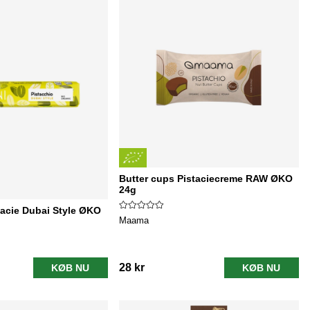
Butter cups Pistaciecreme RAW ØKO
24g
acie Dubai Style ØKO
Maama
28 kr
KØB NU
KØB NU