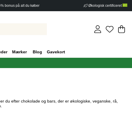
5% bonus på alt du køber
Økologisk certificeret
In
An
.
eder
Mærker
Blog
Gavekort
r du efter chokolade og bars, der er økologiske, veganske, rå,
s.