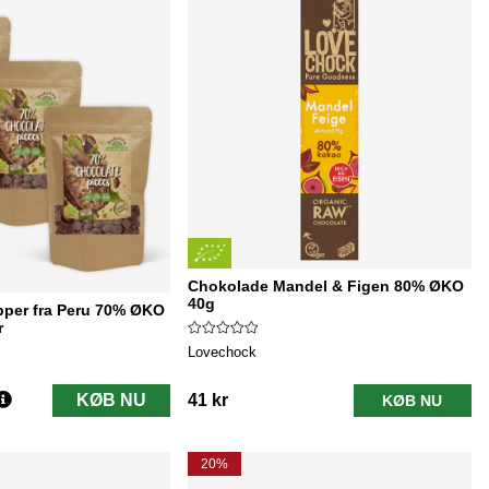
Chokolade Mandel & Figen 80% ØKO
40g
per fra Peru 70% ØKO
r
Lovechock
KØB NU
41 kr
KØB NU
20%