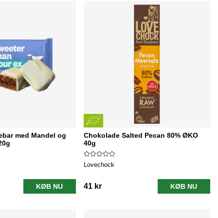
ebar med Mandel og
Chokolade Salted Pecan 80% ØKO
20g
40g
Lovechock
41 kr
KØB NU
KØB NU