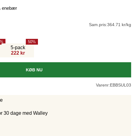
 & enebær
Sam.pris:
364.71 kr/kg
50
5-pack
222 kr
KØB NU
Varenr:
EBBSUL03
ge
for 30 dage med Walley