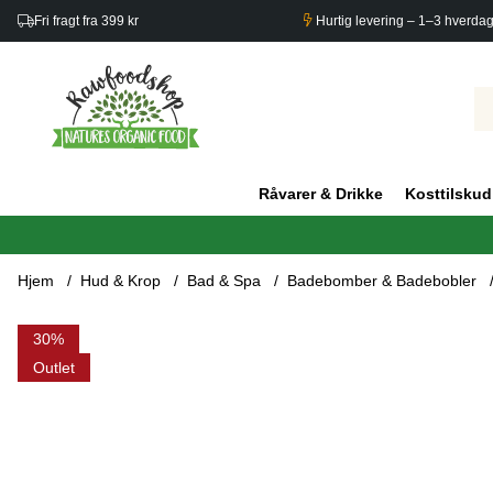
Fri fragt fra 399 kr
Hurtig levering – 1–3 hverda
Råvarer & Drikke
Kosttilskud
Hjem
Hud & Krop
Bad & Spa
Badebomber & Badebobler
Produktbilleder Badbombe Muskatelsalvie & Ene 170g
30
Outlet