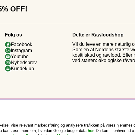
15% OFF!
Følg os
Dette er Rawfoodshop
Vil du leve en mere naturlig
Facebook
Som en af Nordens største web
Instagram
kosttilskud og rawfood. Efter
Youtube
ved starten: økologiske råvar
Nyhedsbrev
Kundeklub
else, vise relevant markedsføring og analysere trafikken på vores hjemmesid
k. Du kan læse mere om, hvordan Google bruger data
her
.
Du kan til enhver tid 