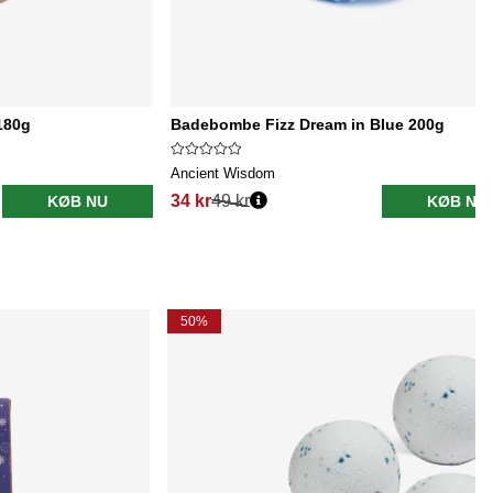
180g
Badebombe Fizz Dream in Blue 200g
Ancient Wisdom
34 kr
49 kr
KØB NU
KØB NU
50%