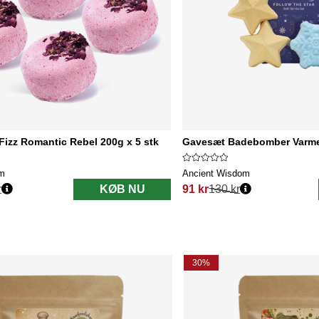
izz Romantic Rebel 200g x 5 stk
Gavesæt Badebomber Varme
om
Ancient Wisdom
r
KØB NU
91 kr
130 kr
Normalpris:
30%