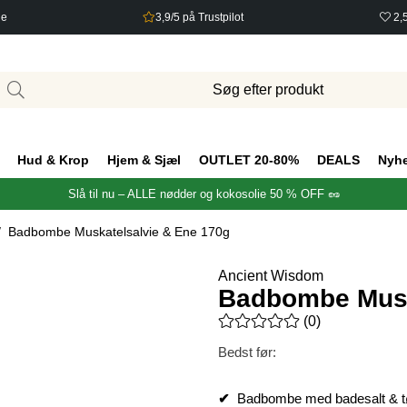
ge
3,9/5 på Trustpilot
2,
Hud & Krop
Hjem & Sjæl
OUTLET 20-80%
DEALS
Nyh
Slå til nu – ALLE nødder og kokosolie 50 % OFF 🥜
Badbombe Muskatelsalvie & Ene 170g
Ancient Wisdom
Badbombe Musk
Gennemsnitlig vurdering 0 ud 
(
0
)
Bedst før:
✔
Badbombe med badesalt & t