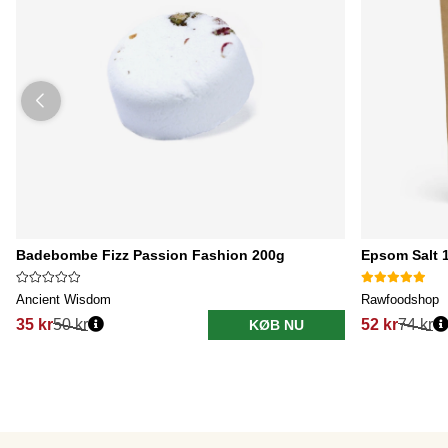
Badebombe Fizz Passion Fashion 200g
Epsom Salt 
Ancient Wisdom
Rawfoodshop
35 kr
50 kr
52 kr
74 kr
KØB NU