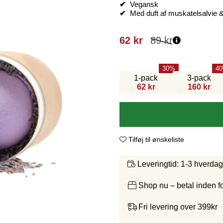
✔
Vegansk
✔
Med duft af muskatelsalvie
62
kr
89
kr
30
40
1-pack
3-pack
62 kr
160 kr
Tilføj til ønskeliste
1-3 hverda
Leveringtid:
Shop nu – betal inden 
Fri levering over 399kr