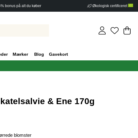
5% bonus på alt du køber
Økologisk certificeret
In
An
.
eder
Mærker
Blog
Gavekort
atelsalvie & Ene 170g
af 5 Antal vurderinger 0
ørrede blomster