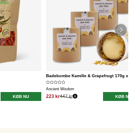
Badebombe Kamille & Grapefrugt 170g x 5 
Ancient Wisdom
223 kr
447 kr
KØB NU
KØB NU