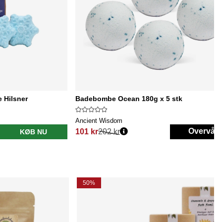
 Hilsner
Badebombe Ocean 180g x 5 stk
Ancient Wisdom
Overvåg
101 kr
202 kr
KØB NU
Normalpris:
50%