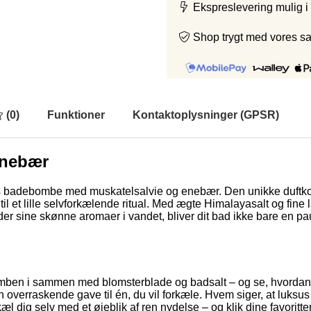
Ekspreslevering mulig i
Shop trygt med vores s
(
0
)
Funktioner
Kontaktoplysninger (GPSR)
enebær
es badebombe med muskatelsalvie og enebær. Den unikke duftkom
il et lille selvforkælende ritual. Med ægte Himalayasalt og fine 
ine skønne aromaer i vandet, bliver dit bad ikke bare en pause
ben i sammen med blomsterblade og badsalt – og se, hvordan va
m en overraskende gave til én, du vil forkæle. Hvem siger, at l
 dig selv med et øjeblik af ren nydelse – og klik dine favoritte