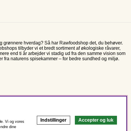
 og grønnere hverdag? Så har Rawfoodshop det, du behøver.
shops tilbyder vi et bredt sortiment af økologiske råvarer,
 mere end ti år arbejder vi stadig ud fra den samme vision som
er fra naturens spisekammer – for bedre sundhed og miljø.
Indstillinger
Accepter og luk
e. Vi og vores
ændre dine