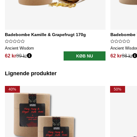
Badebombe Kamille & Grapefrugt 170g
Badebombe Y
Ancient Wisdom
Ancient Wisd
62 kr
89 kr
62 kr
88 kr
KØB NU
Lignende produkter
40%
50%