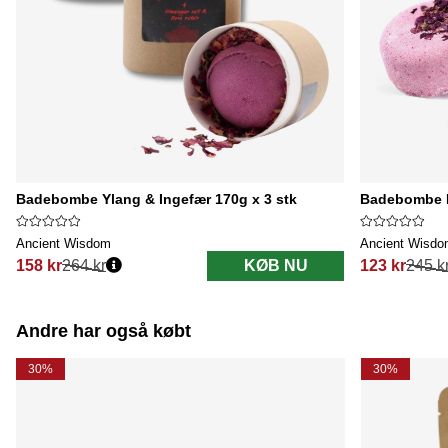
Badebombe Ylang & Ingefær 170g x 3 stk
Badebombe F
Ancient Wisdom
Ancient Wisd
158 kr
264 kr
KØB NU
123 kr
245 k
Normalpris:
Normalpris:
Andre har også købt
30%
30%