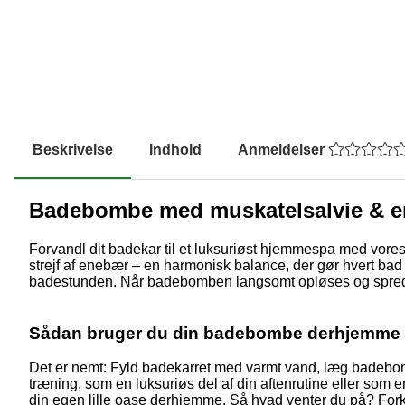
Beskrivelse
Indhold
Anmeldelser
Badebombe med muskatelsalvie & 
Forvandl dit badekar til et luksuriøst hjemmespa med vor
strejf af enebær – en harmonisk balance, der gør hvert bad t
badestunden. Når badebomben langsomt opløses og spreder s
Sådan bruger du din badebombe derhjemme
Det er nemt: Fyld badekarret med varmt vand, læg badebom
træning, som en luksuriøs del af din aftenrutine eller so
din egen lille oase derhjemme. Så hvad venter du på? Forkæl