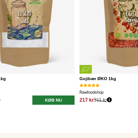
1kg
Gojibær ØKO 1kg
Rawfoodshop
217 kr
311 kr
KØB NU