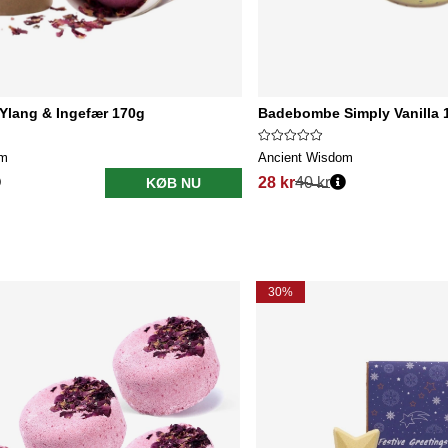
lang & Ingefær 170g
Badebombe Simply Vanilla 
om
Ancient Wisdom
28 kr
40 kr
KØB NU
30%