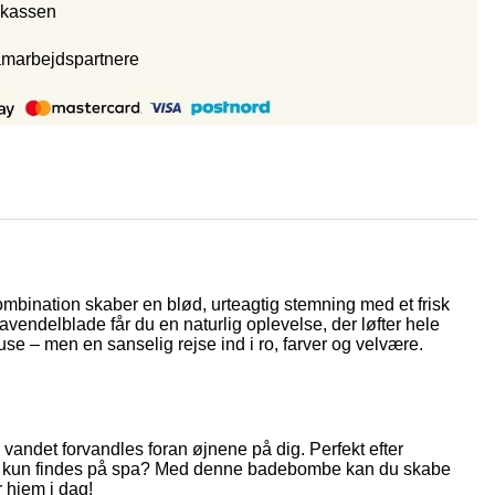
 kassen
amarbejdspartnere
bination skaber en blød, urteagtig stemning med et frisk
lavendelblade får du en naturlig oplevelse, der løfter hele
 – men en sanselig rejse ind i ro, farver og velvære.
ndet forvandles foran øjnene på dig. Perfekt efter
uksus kun findes på spa? Med denne badebombe kan du skabe
r hjem i dag!