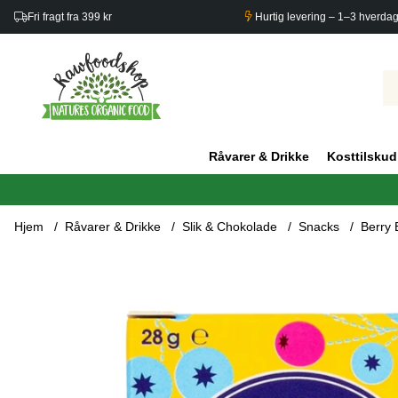
Fri fragt fra 399 kr
Hurtig levering – 1–3 hverda
Råvarer & Drikke
Kosttilskud
Hjem
Råvarer & Drikke
Slik & Chokolade
Snacks
Berry 
Produktbilleder Berry Boost Blåbær, Tranebær & Rosiner 6x28