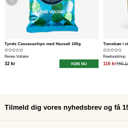
Tynde Cassavachips med Havsalt 100g
Tranebær i s
Renée Voltaire
Rawfoodshop
32 kr
116 kr
166 k
KØB NU
Tilmeld dig vores nyhedsbrev og få 