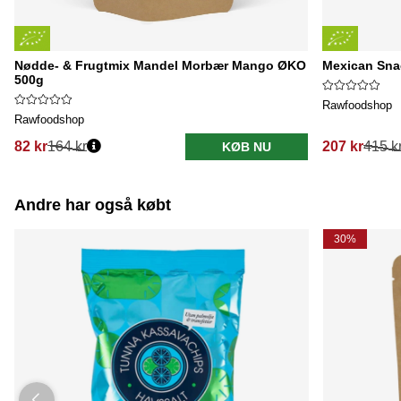
Nødde- & Frugtmix Mandel Morbær Mango ØKO
Mexican Sna
500g
Rawfoodshop
Rawfoodshop
82 kr
164 kr
207 kr
415 k
KØB NU
Normalpris:
Normalpris:
Andre har også købt
30%