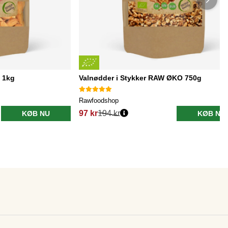
 1kg
Valnødder i Stykker RAW ØKO 750g
Rawfoodshop
97 kr
194 kr
KØB NU
KØB NU