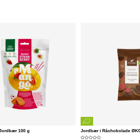
ordbær 100 g
Jordbær i Råchokolade ØK