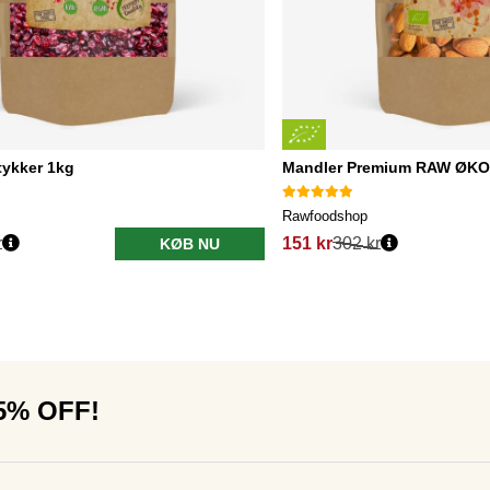
tykker 1kg
Mandler Premium RAW ØKO
Rawfoodshop
r
151 kr
302 kr
KØB NU
15% OFF!