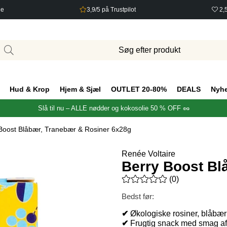
ge
3,9/5 på Trustpilot
2,
Hud & Krop
Hjem & Sjæl
OUTLET 20-80%
DEALS
Nyh
Slå til nu – ALLE nødder og kokosolie 50 % OFF 🥜
Boost Blåbær, Tranebær & Rosiner 6x28g
g
Renée Voltaire
Berry Boost Bl
Gennemsnitlig vurdering 0 ud 
(
0
)
Bedst før:
✔
Økologiske rosiner, blåbær 
✔
Frugtig snack med smag af