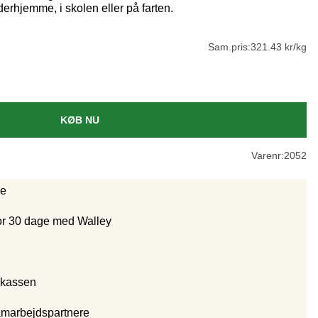
rhjemme, i skolen eller på farten.
Sam.pris:
321.43 kr/kg
KØB NU
Varenr:
2052
ge
for 30 dage med Walley
 kassen
amarbejdspartnere