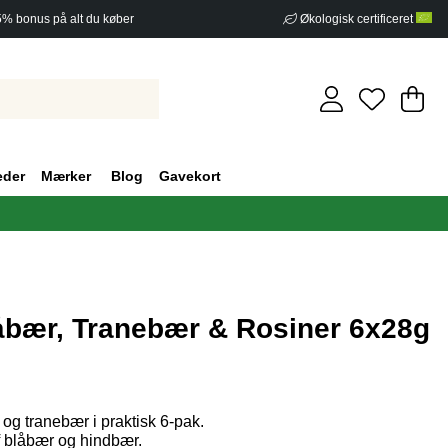
5% bonus på alt du køber
Økologisk certificeret
In
An
.
eder
Mærker
Blog
Gavekort
åbær, Tranebær & Rosiner 6x28g
af 5 Antal vurderinger 0
og tranebær i praktisk 6-pak.
 blåbær og hindbær.