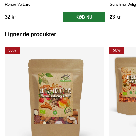
Renée Voltaire
Sunshine Delig
32 kr
23 kr
KØB NU
Lignende produkter
50%
50%