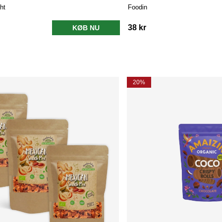
ht
Foodin
38 kr
KØB NU
20%