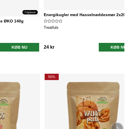
Udgående
Energikugler med Hasselnøddesmør 2x20g
de ØKO 140g
Treatfuls
24 kr
KØB NU
KØB NU
50%