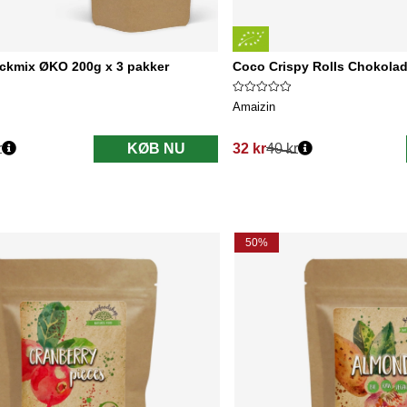
ckmix ØKO 200g x 3 pakker
Coco Crispy Rolls Chokola
Amaizin
r
KØB NU
32 kr
40 kr
Normalpris:
50%