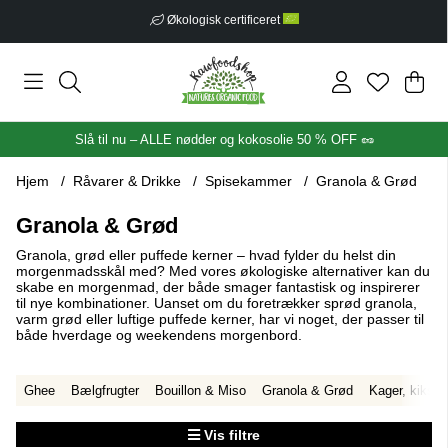
Fri fragt fra 399 kr
Ind
Anta
.
Slå til nu – ALLE nødder og kokosolie 50 % OFF 🥜
Hjem
Råvarer & Drikke
Spisekammer
Granola & Grød
Granola & Grød
Granola, grød eller puffede kerner – hvad fylder du helst din
morgenmadsskål med? Med vores økologiske alternativer kan du
skabe en morgenmad, der både smager fantastisk og inspirerer
til nye kombinationer. Uanset om du foretrækker sprød granola,
varm grød eller luftige puffede kerner, har vi noget, der passer til
både hverdage og weekendens morgenbord.
Ghee
Bælgfrugter
Bouillon & Miso
Granola & Grød
Kager, kiks &
Vis filtre