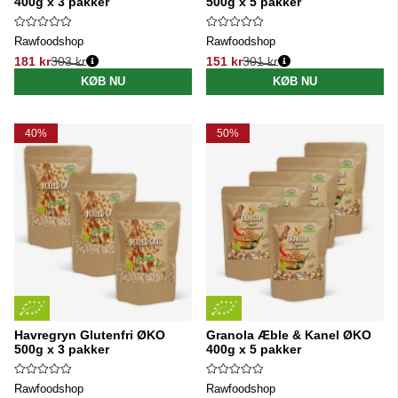
400g x 3 pakker
500g x 5 pakker
Rawfoodshop
Rawfoodshop
181 kr
303 kr
151 kr
301 kr
Normalpris:
Normalpris:
KØB NU
KØB NU
40%
50%
Havregryn Glutenfri ØKO
Granola Æble & Kanel ØKO
500g x 3 pakker
400g x 5 pakker
Rawfoodshop
Rawfoodshop