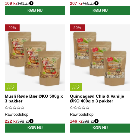
109 kr
181 kr
207 kr
415 kr
Normalpris:
Normalpris:
KØB NU
KØB NU
40%
50%
Musli Røde Bær ØKO 500g x
Quinoagrød Chia & Vanilje
3 pakker
ØKO 400g x 3 pakker
Rawfoodshop
Rawfoodshop
222 kr
371 kr
146 kr
291 kr
Normalpris:
Normalpris:
KØB NU
KØB NU