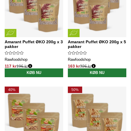
Amarant Puffet ØKO 200g x 3
Amarant Puffet ØKO 200g x 5
pakker
pakker
Rawfoodshop
Rawfoodshop
117 kr
196 kr
163 kr
326 kr
Normalpris:
Normalpris:
KØB NU
KØB NU
40%
50%