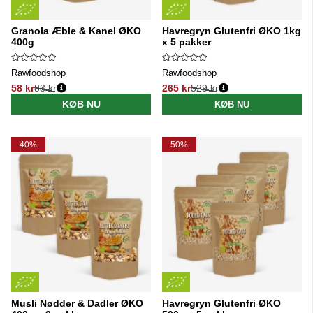
Granola Æble & Kanel ØKO
Havregryn Glutenfri ØKO 1kg
400g
x 5 pakker
Rawfoodshop
Rawfoodshop
58 kr
83 kr
265 kr
529 kr
Normalpris:
Normalpris:
KØB NU
KØB NU
40%
50%
Musli Nødder & Dadler ØKO
Havregryn Glutenfri ØKO