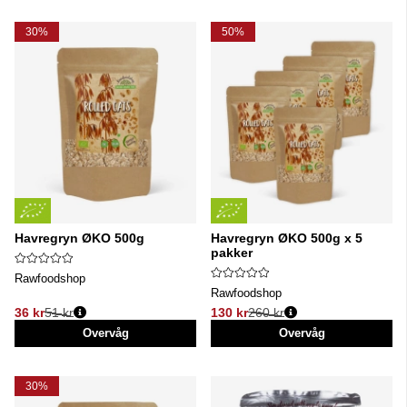
30%
50%
Havregryn ØKO 500g
Havregryn ØKO 500g x 5
pakker
Rawfoodshop
Rawfoodshop
36 kr
51 kr
130 kr
260 kr
Normalpris:
Normalpris:
Overvåg
Overvåg
30%