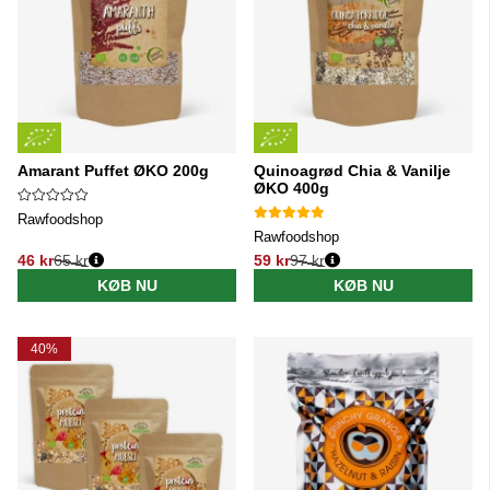
Amarant Puffet ØKO 200g
Quinoagrød Chia & Vanilje
ØKO 400g
Rawfoodshop
Rawfoodshop
46 kr
65 kr
59 kr
97 kr
Normalpris:
Normalpris:
KØB NU
KØB NU
40%