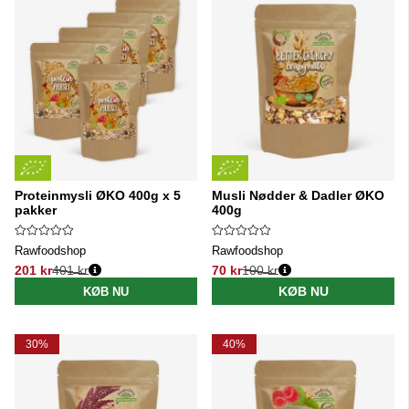
Proteinmysli ØKO 400g x 5
Musli Nødder & Dadler ØKO
pakker
400g
Rawfoodshop
Rawfoodshop
201 kr
401 kr
70 kr
100 kr
Normalpris:
Normalpris:
KØB NU
KØB NU
30%
40%