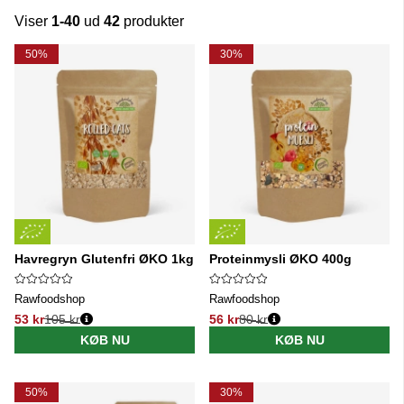
Viser
1-40
ud
42
produkter
Produkter
50%
30%
Havregryn Glutenfri ØKO 1kg
Proteinmysli ØKO 400g
Rawfoodshop
Rawfoodshop
53 kr
105 kr
56 kr
80 kr
Normalpris:
Normalpris:
KØB NU
KØB NU
50%
30%