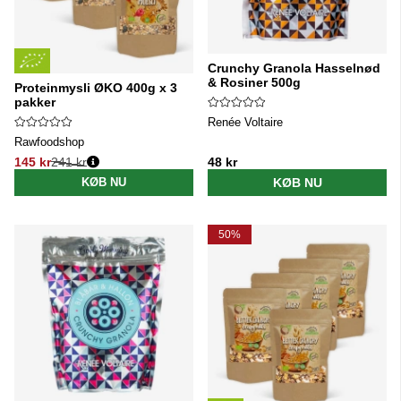
Crunchy Granola Hasselnød
& Rosiner 500g
Proteinmysli ØKO 400g x 3
pakker
Renée Voltaire
Rawfoodshop
145 kr
241 kr
48 kr
Normalpris:
KØB NU
KØB NU
50%