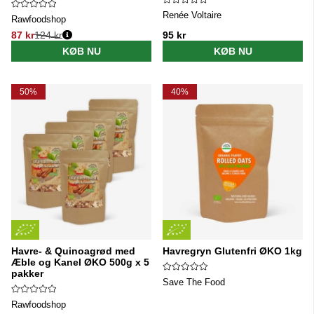
Renée Voltaire
Rawfoodshop
87 kr
124 kr
95 kr
Normalpris:
KØB NU
KØB NU
50%
40%
Havre- & Quinoagrød med
Havregryn Glutenfri ØKO 1kg
Æble og Kanel ØKO 500g x 5
pakker
Save The Food
Rawfoodshop