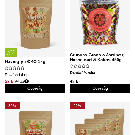
Crunchy Granola Jordbær,
Hasselnød & Kokos 450g
Havregryn ØKO 1kg
Renée Voltaire
Rawfoodshop
52 kr
74 kr
48 kr
Normalpris:
Overvåg
Overvåg
30%
50%