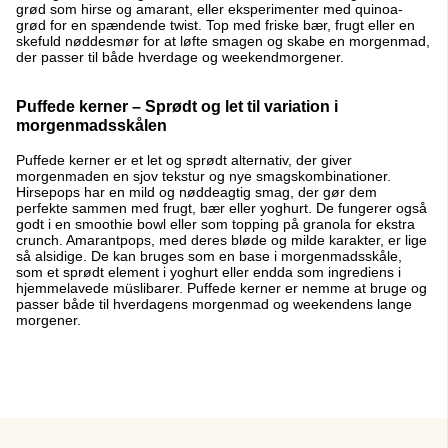
grød som hirse og amarant, eller eksperimenter med quinoa-
grød for en spændende twist. Top med friske bær, frugt eller en
skefuld nøddesmør for at løfte smagen og skabe en morgenmad,
der passer til både hverdage og weekendmorgener.
Puffede kerner – Sprødt og let til variation i
morgenmadsskålen
Puffede kerner er et let og sprødt alternativ, der giver
morgenmaden en sjov tekstur og nye smagskombinationer.
Hirsepops har en mild og nøddeagtig smag, der gør dem
perfekte sammen med frugt, bær eller yoghurt. De fungerer også
godt i en smoothie bowl eller som topping på granola for ekstra
crunch. Amarantpops, med deres bløde og milde karakter, er lige
så alsidige. De kan bruges som en base i morgenmadsskåle,
som et sprødt element i yoghurt eller endda som ingrediens i
hjemmelavede müslibarer. Puffede kerner er nemme at bruge og
passer både til hverdagens morgenmad og weekendens lange
morgener.