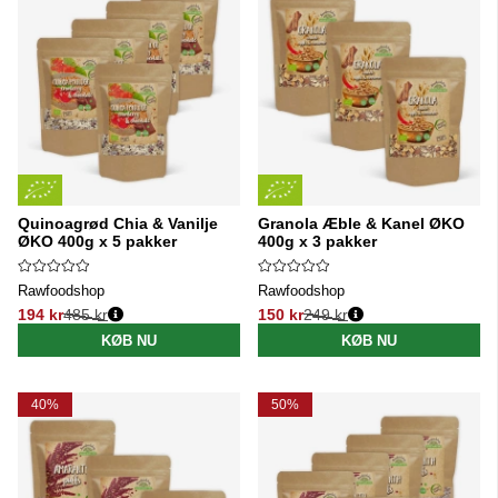
Quinoagrød Chia & Vanilje
Granola Æble & Kanel ØKO
ØKO 400g x 5 pakker
400g x 3 pakker
Rawfoodshop
Rawfoodshop
194 kr
485 kr
150 kr
249 kr
Normalpris:
Normalpris:
KØB NU
KØB NU
40%
50%