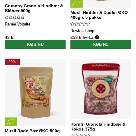
Crunchy Granola Hindbær &
Blåbær 500g
Musli Nødder & Dadler ØKO
400g x 5 pakker
Renée Voltaire
Rawfoodshop
48 kr
253 kr
504 kr
Normalpris:
KØB NU
KØB NU
30%
Kornfri Granola Hindbær &
Kokos 375g
Musli Røde Bær ØKO 500g