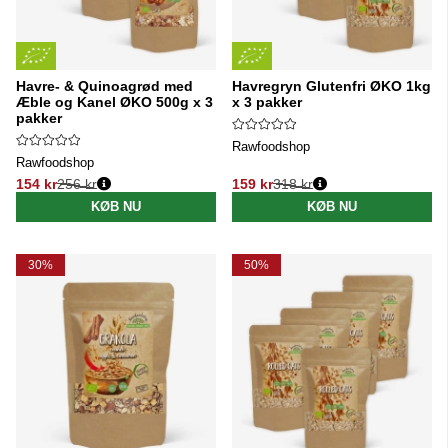
Havre- & Quinoagrød med
Havregryn Glutenfri ØKO 1kg
Æble og Kanel ØKO 500g x 3
x 3 pakker
pakker
Rawfoodshop
Rawfoodshop
154 kr
256 kr
159 kr
318 kr
Normalpris:
Normalpris:
KØB NU
KØB NU
30%
50%