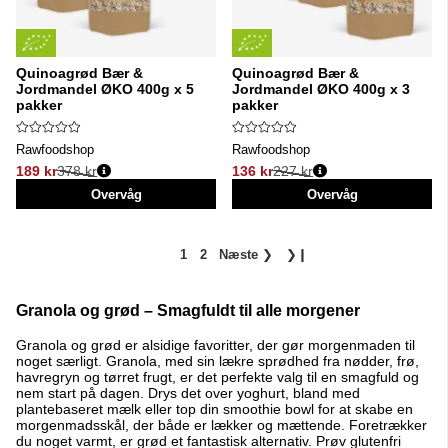
Quinoagrød Bær &
Quinoagrød Bær &
Jordmandel ØKO 400g x 5
Jordmandel ØKO 400g x 3
pakker
pakker
Rawfoodshop
Rawfoodshop
189 kr
378 kr
136 kr
227 kr
Normalpris:
Normalpris:
Overvåg
Overvåg
1
2
Næste
❯
❯❙
Granola og grød – Smagfuldt til alle morgener
Granola og grød er alsidige favoritter, der gør morgenmaden til
noget særligt. Granola, med sin lækre sprødhed fra nødder, frø,
havregryn og tørret frugt, er det perfekte valg til en smagfuld og
nem start på dagen. Drys det over yoghurt, bland med
plantebaseret mælk eller top din smoothie bowl for at skabe en
morgenmadsskål, der både er lækker og mættende. Foretrækker
du noget varmt, er grød et fantastisk alternativ. Prøv glutenfri