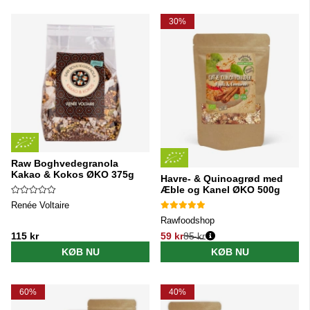
30%
Raw Boghvedegranola
Kakao & Kokos ØKO 375g
Havre- & Quinoagrød med
Æble og Kanel ØKO 500g
Renée Voltaire
Rawfoodshop
115 kr
59 kr
85 kr
Normalpris:
KØB NU
KØB NU
60%
40%