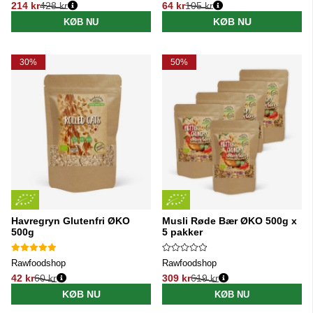
214 kr
428 kr
64 kr
105 kr
Normalpris:
Normalpris:
KØB NU
KØB NU
30%
50%
Havregryn Glutenfri ØKO
Musli Røde Bær ØKO 500g x
500g
5 pakker
Rawfoodshop
Rawfoodshop
42 kr
60 kr
309 kr
619 kr
Normalpris:
Normalpris:
KØB NU
KØB NU