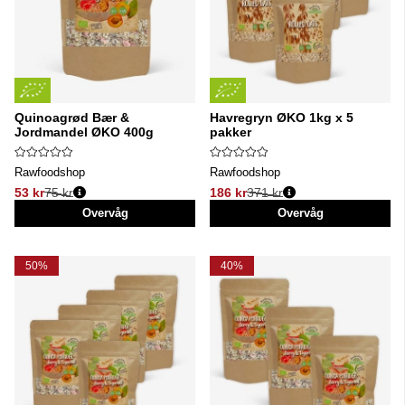
Quinoagrød Bær &
Havregryn ØKO 1kg x 5
Jordmandel ØKO 400g
pakker
Rawfoodshop
Rawfoodshop
53 kr
75 kr
186 kr
371 kr
Normalpris:
Normalpris:
Overvåg
Overvåg
50%
40%