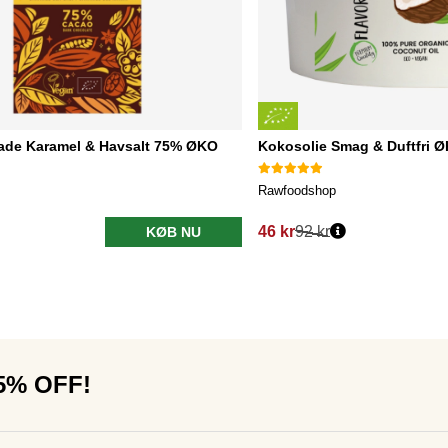
ade Karamel & Havsalt 75% ØKO
Kokosolie Smag & Duftfri 
Rawfoodshop
46 kr
92 kr
KØB NU
15% OFF!