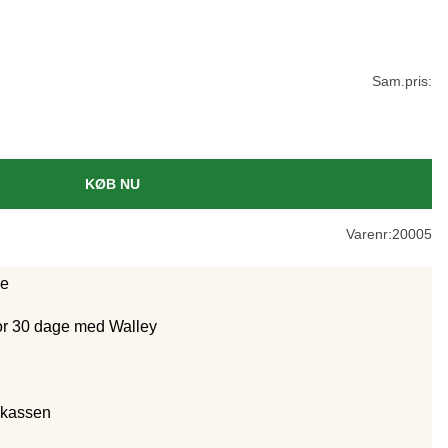
Sam.pris:
KØB NU
Varenr:
20005
ge
for 30 dage med Walley
 kassen