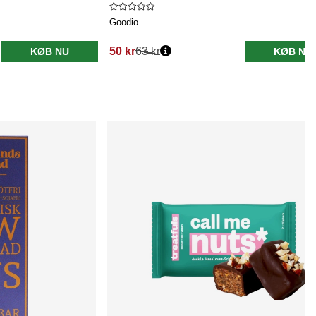
Goodio
50 kr
63 kr
KØB NU
KØB NU