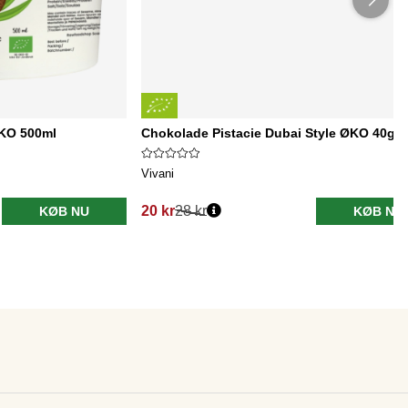
ØKO 500ml
Chokolade Pistacie Dubai Style ØKO 40g
Vivani
20 kr
28 kr
KØB NU
KØB NU