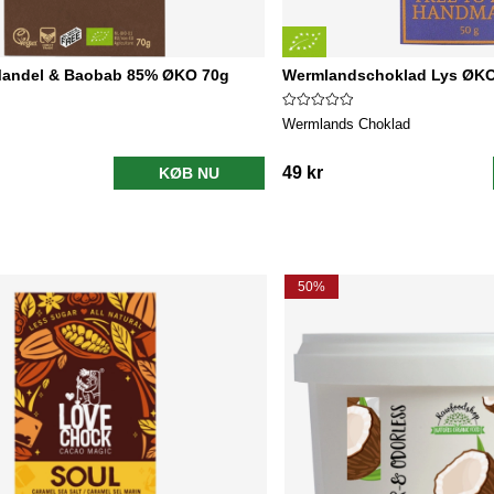
andel & Baobab 85% ØKO 70g
Wermlandschoklad Lys ØKO
Wermlands Choklad
49 kr
KØB NU
50%