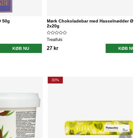
 50g
Mørk Chokoladebar med Hasselnødder ØK
2x20g
Treatfuls
27 kr
KØB NU
KØB NU
30%