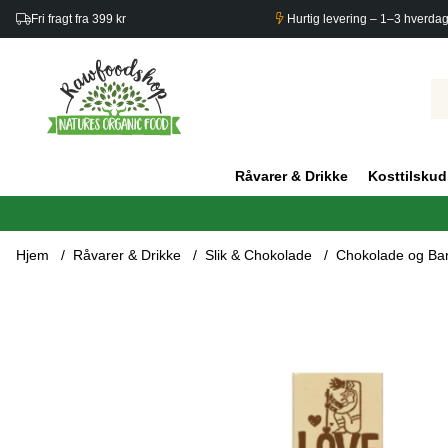
Fri fragt fra 399 kr
Hurtig levering – 1–3 hverda
Råvarer & Drikke
Kosttilskud
Hjem
Råvarer & Drikke
Slik & Chokolade
Chokolade og Ba
Produktbilleder Happy Chokolade med Appelsin 76% ØKO 40g