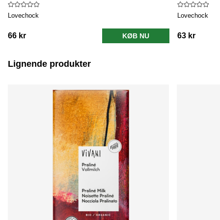
Lovechock
Lovechock
66 kr
63 kr
KØB NU
Lignende produkter