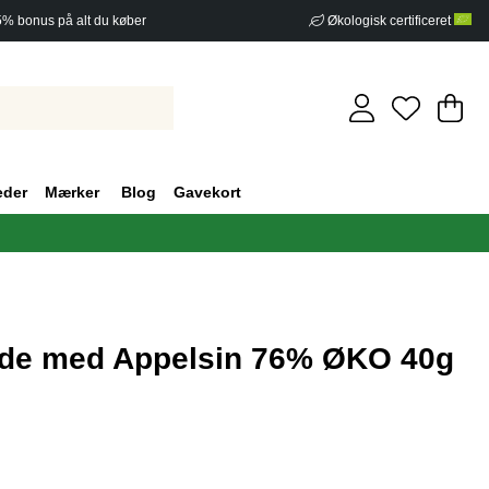
5% bonus på alt du køber
Økologisk certificeret
In
An
.
eder
Mærker
Blog
Gavekort
de med Appelsin 76% ØKO 40g
af 5 Antal vurderinger 0