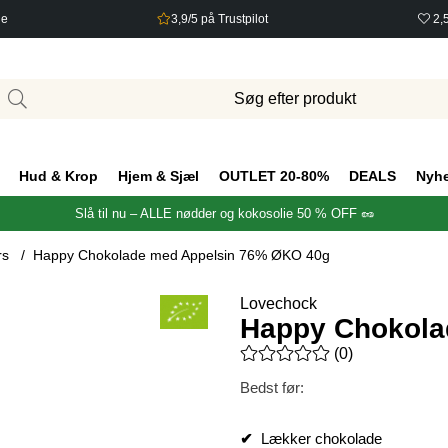
ge
3,9/5 på Trustpilot
2,
Hud & Krop
Hjem & Sjæl
OUTLET 20-80%
DEALS
Nyh
Slå til nu – ALLE nødder og kokosolie 50 % OFF 🥜
rs
Happy Chokolade med Appelsin 76% ØKO 40g
Lovechock
Happy Chokola
Gennemsnitlig vurdering 0 ud 
(
0
)
Bedst før:
✔
Lækker chokolade