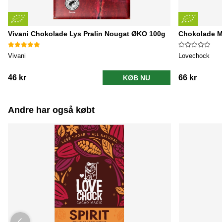
Vivani Chokolade Lys Pralin Nougat ØKO 100g
Chokolade M
Vivani
Lovechock
46 kr
66 kr
KØB NU
Andre har også købt