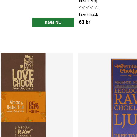
ØKO 70g
Lovechock
63 kr
KØB NU