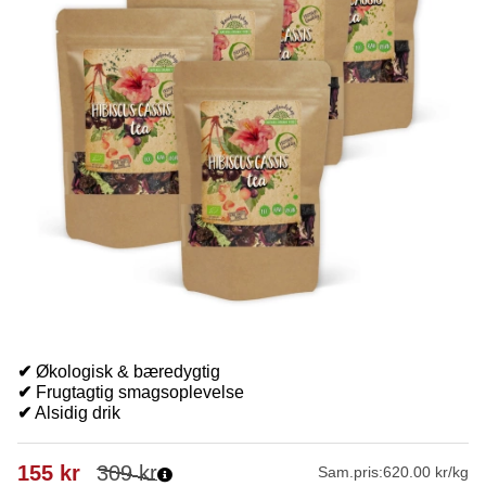
✔
Økologisk & bæredygtig
✔
Frugtagtig smagsoplevelse
✔
Alsidig drik
155
kr
309
kr
Sam.pris:
620.00 kr/kg