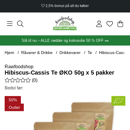
2,5% bonus på alt du køber
Ind
Anta
.
Slå til nu – ALLE nødder og kokosolie 50 % OFF 🥜
Hjem
Råvarer & Drikke
Drikkevarer
Te
Hibiscus-Cassis
Rawfoodshop
Hibiscus-Cassis Te ØKO 50g x 5 pakker
Gennemsnitlig vurdering 0 ud af 5 Antal vurderinger 0
(
0
)
Bedst før:
Produktbilleder Hibiscus-Cassis Te ØKO 50g x 5 pakker
50
Outlet