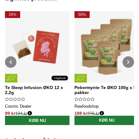
20%
50%
Udgående
Te Sleep Infusion ØKO 12 x
Pebermynte Te ØKO 100g x 5
2,2g
pakker
Cosmic Dealer
Rawfoodshop
99 kr
124 kr
188 kr
376 kr
Normalpris:
Normalpris:
KØB NU
KØB NU