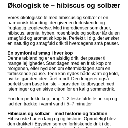
Økologisk te – hibiscus og solbær
Vores økologiske te med hibiscus og solbær er en
harmonisk blanding, der giver en forfriskende og
frugtagtig teoplevelse. Med ingredienser som druer,
hibiscus, aronia, hyben, rosenblade og solbær får du en
smagfuld og aromatisk kop te. Perfekt til dig, der ønsker
en naturlig og smagfuld drik til hverdagens små pauser.
En symfoni af smag i hver kop
Denne teblanding er en alsidig drik, der passer til
mange lejligheder. Start dagen med en frisk kop om
morgenen, eller nyd den om eftermiddagen som en
forfriskende pause. Teen kan nydes både varm og kold,
hvilket gør den ideel året rundt. Den fungerer også
perfekt som base for iste – prøv den koldbrygget med
isterninger og en skive citron for en kølig sommerdrik.
For den perfekte kop, brug 1–2 teskefulde te pr. kop og
lad den trække i varmt vand i 5–7 minutter.
Hibiscus og solbær – med historie og tradition
Hibiscuste har en lang og rig historie. Oprindeligt blev
den drukket i Egypten som en forfriskende drik i det