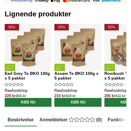
Lignende produkter
50%
50%
50%
Earl Grey Te ØKO 100g
Assam Te ØKO 100g x
Rooibush Te
x 5 pakker
5 pakker
x 5 pakker
Rawfoodshop
Rawfoodshop
Rawfoodshop
228 kr
456 kr
210 kr
419 kr
206 kr
411 kr
KØB NU
KØB NU
KØB 
Beskrivelse
Anmeldelser
(
0
)
Funktione