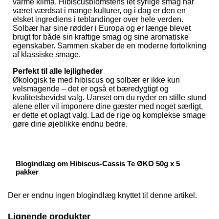
varme klima. Hibiscusblomstens let syrlige smag har
været værdsat i mange kulturer, og i dag er den en
elsket ingrediens i teblandinger over hele verden.
Solbær har sine rødder i Europa og er længe blevet
brugt for både sin kraftige smag og sine aromatiske
egenskaber. Sammen skaber de en moderne fortolkning
af klassiske smage.
Perfekt til alle lejligheder
Økologisk te med hibiscus og solbær er ikke kun
velsmagende – det er også et bæredygtigt og
kvalitetsbevidst valg. Uanset om du nyder en stille stund
alene eller vil imponere dine gæster med noget særligt,
er dette et oplagt valg. Lad de rige og komplekse smage
gøre dine øjeblikke endnu bedre.
Blogindlæg om Hibiscus-Cassis Te ØKO 50g x 5
pakker
Der er endnu ingen blogindlæg knyttet til denne artikel.
Lignende produkter