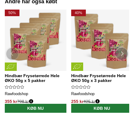
Andre har også købt
50%
40%
Hindbær Frysetørrede Hele
Hindbær Frysetørrede Hele
ØKO 50g x 5 pakker
ØKO 50g x 3 pakker
Rawfoodshop
Rawfoodshop
355 kr
708 kr
255 kr
425 kr
KØB NU
KØB NU