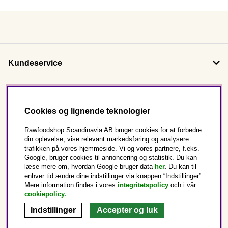
Kundeservice
Om os
Cookies og lignende teknologier
Følg os
Rawfoodshop Scandinavia AB bruger cookies for at forbedre
din oplevelse, vise relevant markedsføring og analysere
trafikken på vores hjemmeside. Vi og vores partnere, f.eks.
Dette er Rawfoodshop
Google, bruger cookies til annoncering og statistik. Du kan
læse mere om, hvordan Google bruger data
her
.
Du kan til
enhver tid ændre dine indstillinger via knappen “Indstillinger”.
Danmark
Mere information findes i vores
integritetspolicy
och i vår
cookiepolicy
.
Indstillinger
Accepter og luk
Copyright © 2025 Rawfoodshop Scandinavia AB