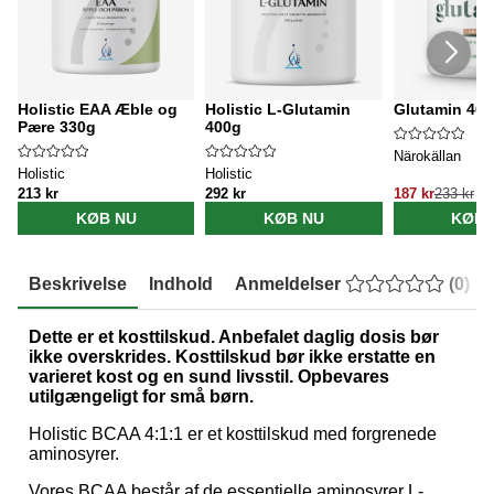
Holistic EAA Æble og
Holistic L-Glutamin
Glutamin 40
Pære 330g
400g
Närokällan
Holistic
Holistic
213 kr
292 kr
187 kr
233 kr
KØB NU
KØB NU
KØB 
Beskrivelse
Indhold
Anmeldelser
(
0
)
Dette er et kosttilskud. Anbefalet daglig dosis bør
ikke overskrides. Kosttilskud bør ikke erstatte en
varieret kost og en sund livsstil. Opbevares
utilgængeligt for små børn.
Holistic BCAA 4:1:1 er et kosttilskud med forgrenede
aminosyrer.
Vores BCAA består af de essentielle aminosyrer L-