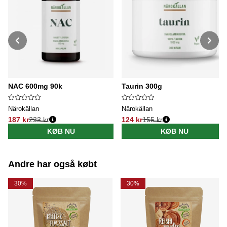
NAC 600mg 90k
Taurin 300g
Närokällan
Närokällan
187 kr
233 kr
124 kr
155 kr
Normalpris:
Normalpris:
KØB NU
KØB NU
Andre har også købt
30%
30%