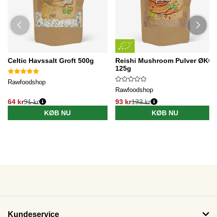
Celtic Havssalt Groft 500g
Reishi Mushroom Pulver ØKO
125g
Rawfoodshop
Rawfoodshop
64 kr
91 kr
93 kr
133 kr
KØB NU
KØB NU
Kundeservice