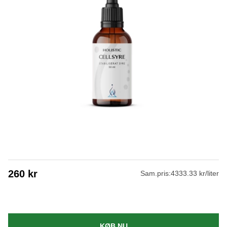
260
kr
Sam.pris:
4333.33 kr/liter
KØB NU