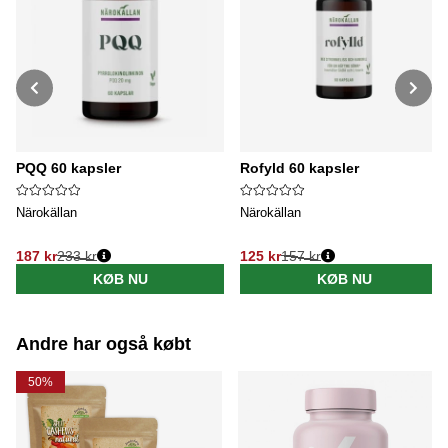
PQQ 60 kapsler
Rofyld 60 kapsler
Närokällan
Närokällan
187 kr
233 kr
125 kr
157 kr
Normalpris:
Normalpris:
KØB NU
KØB NU
Andre har også købt
50%