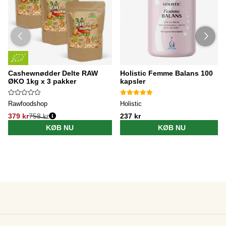
Cashewnødder Delte RAW
Holistic Femme Balans 100
ØKO 1kg x 3 pakker
kapsler
Rawfoodshop
Holistic
379 kr
758 kr
237 kr
KØB NU
KØB NU