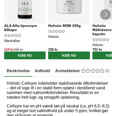
ALA Alfa-liponsyre
Holistic MSM 200g
Holistic
60kaps
Måltidsenzym
kapsler
Holistic
Närokällan
Holistic
124 kr
155 kr
150 kr
751 kr
KØB NU
KØB NU
KØB 
Beskrivelse
Indhold
Anmeldelser
(
0
)
Holistic Cellsyre indeholder stabiliserede iltforbindelser
– det vil sige ilt i en stabil form opløst i destilleret vand
sammen med natriumforbindelser. Resultatet er en
næsten helt lugt- og smagsfri opløsning.
Cellsyre har en pH-værdi tæt på neutral (ca. pH 6,5–8,5)
og et meget lavt saltindhold på under 5 ppm, hvilket gør
den skånsom at anvende.