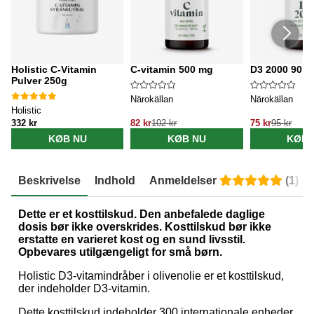
Holistic C-Vitamin
C-vitamin 500 mg
D3 2000 90 k
Pulver 250g
Närokällan
Närokällan
Holistic
332 kr
82 kr
102 kr
75 kr
95 kr
KØB NU
KØB NU
KØB 
Beskrivelse
Indhold
Anmeldelser
(
1
)
Dette er et kosttilskud. Den anbefalede daglige
dosis bør ikke overskrides. Kosttilskud bør ikke
erstatte en varieret kost og en sund livsstil.
Opbevares utilgængeligt for små børn.
Holistic D3-vitamindråber i olivenolie er et kosttilskud,
der indeholder D3-vitamin.
Dette kosttilskud indeholder 300 internationale enheder