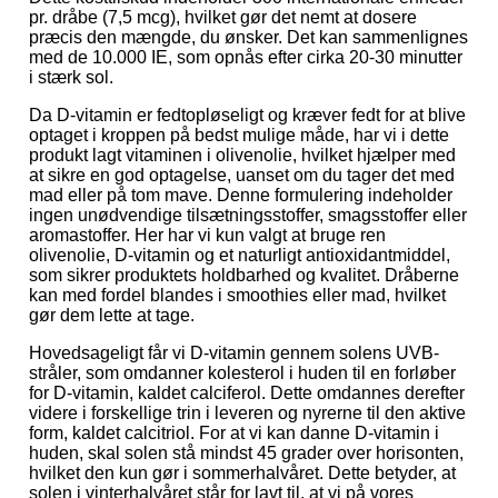
pr. dråbe (7,5 mcg), hvilket gør det nemt at dosere
præcis den mængde, du ønsker. Det kan sammenlignes
med de 10.000 IE, som opnås efter cirka 20-30 minutter
i stærk sol.
Da D-vitamin er fedtopløseligt og kræver fedt for at blive
optaget i kroppen på bedst mulige måde, har vi i dette
produkt lagt vitaminen i olivenolie, hvilket hjælper med
at sikre en god optagelse, uanset om du tager det med
mad eller på tom mave. Denne formulering indeholder
ingen unødvendige tilsætningsstoffer, smagsstoffer eller
aromastoffer. Her har vi kun valgt at bruge ren
olivenolie, D-vitamin og et naturligt antioxidantmiddel,
som sikrer produktets holdbarhed og kvalitet. Dråberne
kan med fordel blandes i smoothies eller mad, hvilket
gør dem lette at tage.
Hovedsageligt får vi D-vitamin gennem solens UVB-
stråler, som omdanner kolesterol i huden til en forløber
for D-vitamin, kaldet calciferol. Dette omdannes derefter
videre i forskellige trin i leveren og nyrerne til den aktive
form, kaldet calcitriol. For at vi kan danne D-vitamin i
huden, skal solen stå mindst 45 grader over horisonten,
hvilket den kun gør i sommerhalvåret. Dette betyder, at
solen i vinterhalvåret står for lavt til, at vi på vores