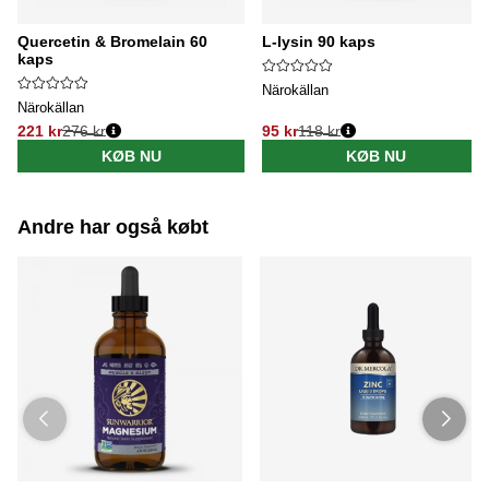
Quercetin & Bromelain 60
L-lysin 90 kaps
kaps
Närokällan
Närokällan
221 kr
276 kr
95 kr
118 kr
Normalpris:
Normalpris:
KØB NU
KØB NU
Andre har også købt