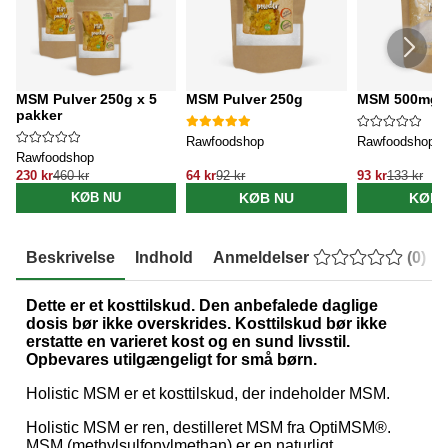
MSM Pulver 250g x 5
MSM Pulver 250g
MSM 500mg 6
pakker
Rawfoodshop
Rawfoodshop
Rawfoodshop
230 kr
460 kr
64 kr
92 kr
93 kr
133 kr
KØB NU
KØB 
KØB NU
Beskrivelse
Indhold
Anmeldelser
(
0
)
Dette er et kosttilskud. Den anbefalede daglige
dosis bør ikke overskrides. Kosttilskud bør ikke
erstatte en varieret kost og en sund livsstil.
Opbevares utilgængeligt for små børn.
Holistic MSM er et kosttilskud, der indeholder MSM.
Holistic MSM er ren, destilleret MSM fra OptiMSM®.
MSM (methylsulfonylmethan) er en naturligt