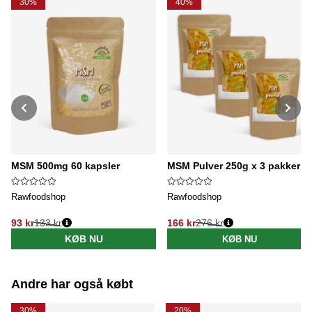
30%
40%
MSM 500mg 60 kapsler
MSM Pulver 250g x 3 pakker
Rawfoodshop
Rawfoodshop
93 kr
133 kr
166 kr
276 kr
Normalpris:
Normalpris:
KØB NU
KØB NU
Andre har også købt
30%
20%