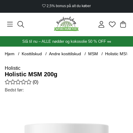
2,5% bonus på alt du køber
Ind
Anta
.
Slå til nu – ALLE nødder og kokosolie 50 % OFF 🥜
Hjem
Kosttilskud
Andre kosttilskud
MSM
Holistic MSM 
Holistic
Holistic MSM 200g
Gennemsnitlig vurdering 0 ud af 5 Antal vurderinger 0
(
0
)
Bedst før:
Produktbilleder Holistic MSM 200g