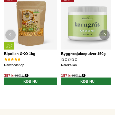
Bipollen ØKO 1kg
Byggræsjuicepulver 150g
Rawfoodshop
Närokällan
387 kr
553 kr
187 kr
233 kr
KØB NU
KØB NU