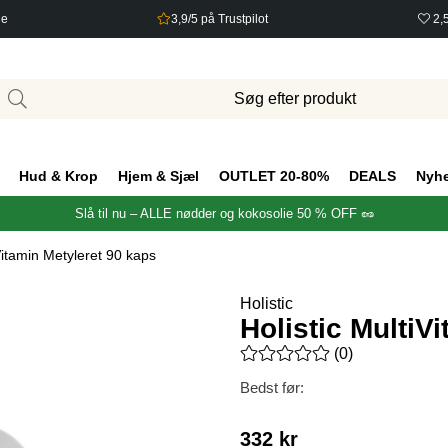
ge
3,9/5 på Trustpilot
2,
Hud & Krop
Hjem & Sjæl
OUTLET 20-80%
DEALS
Nyh
Slå til nu – ALLE nødder og kokosolie 50 % OFF 🥜
iVitamin Metyleret 90 kaps
Holistic
Holistic MultiV
Gennemsnitlig vurdering 0 ud 
(
0
)
Bedst før:
332
kr