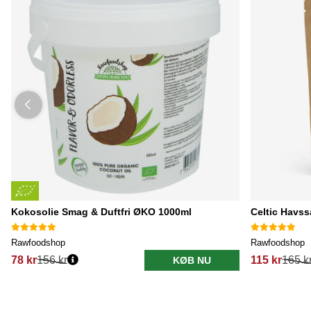
Kokosolie Smag & Duftfri ØKO 1000ml
Celtic Havss
Rawfoodshop
Rawfoodshop
78 kr
156 kr
115 kr
165 k
KØB NU