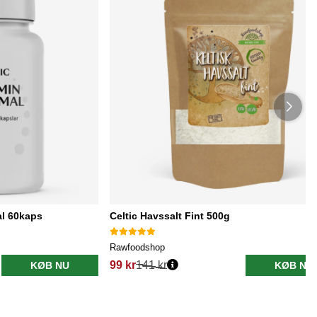
al 60kaps
Celtic Havssalt Fint 500g
Rawfoodshop
99 kr
141 kr
KØB NU
KØB NU