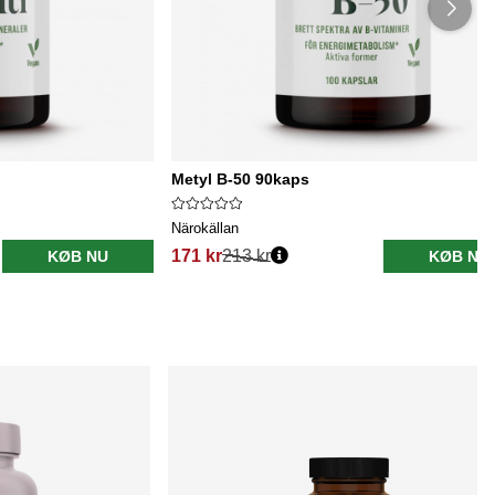
Metyl B-50 90kaps
Närokällan
171 kr
213 kr
KØB NU
KØB NU