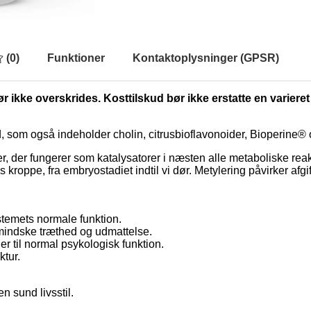
(
0
)
Funktioner
Kontaktoplysninger (GPSR)
r ikke overskrides. Kosttilskud bør ikke erstatte en varieret
d, som også indeholder cholin, citrusbioflavonoider, Bioperine® o
, der fungerer som katalysatorer i næsten alle metaboliske reakt
es kroppe, fra embryostadiet indtil vi dør. Metylering påvirker af
stemets normale funktion.
t mindske træthed og udmattelse.
er til normal psykologisk funktion.
ktur.
n sund livsstil.