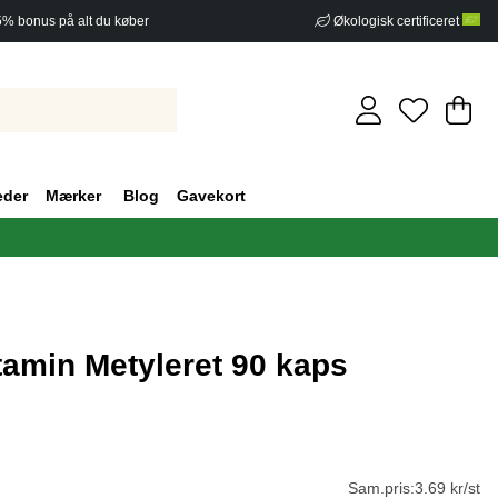
5% bonus på alt du køber
Økologisk certificeret
In
An
.
eder
Mærker
Blog
Gavekort
itamin Metyleret 90 kaps
af 5 Antal vurderinger 0
Sam.pris:
3.69 kr/st