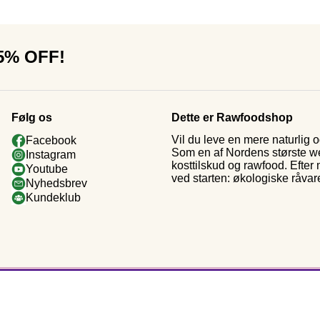
15% OFF!
Følg os
Dette er Rawfoodshop
Vil du leve en mere naturlig
Facebook
Som en af Nordens største web
Instagram
kosttilskud og rawfood. Efter
Youtube
ved starten: økologiske råvar
Nyhedsbrev
Kundeklub