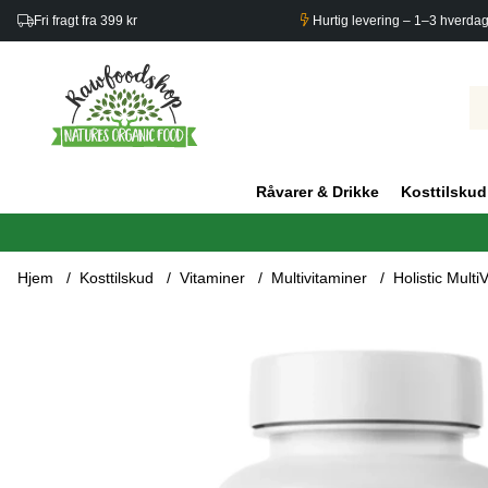
Fri fragt fra 399 kr
Hurtig levering – 1–3 hverda
Råvarer & Drikke
Kosttilskud
Hjem
Kosttilskud
Vitaminer
Multivitaminer
Holistic Mult
Produktbilleder Holistic MultiVitamin Metyleret 90 kaps