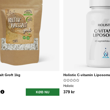
alt Groft 1kg
Holistic C-vitamin Liposom
Holistic
r
379 kr
KØB NU