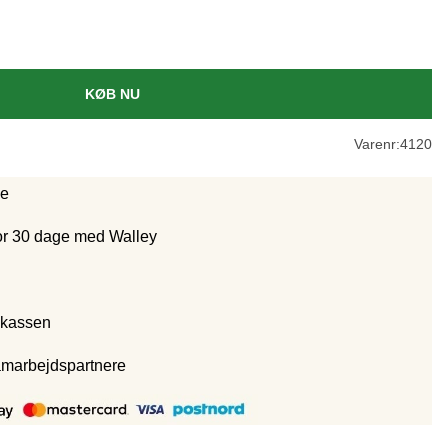
KØB NU
Varenr:
4120
ge
for 30 dage med Walley
 kassen
amarbejdspartnere