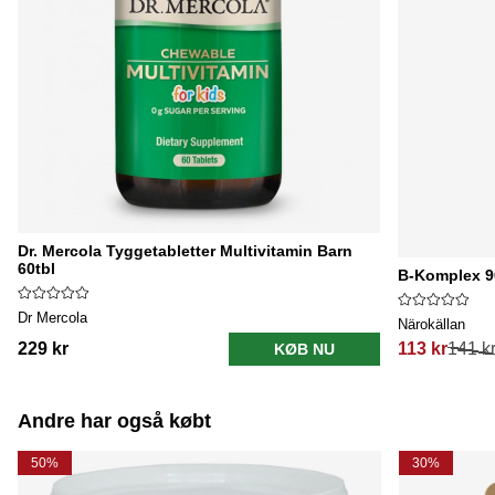
Dr. Mercola Tyggetabletter Multivitamin Barn
60tbl
B-Komplex 9
Dr Mercola
Närokällan
229 kr
113 kr
141 k
KØB NU
Normalpris:
Andre har også købt
50%
30%