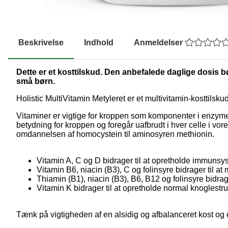
Beskrivelse
Indhold
Anmeldelser
Dette er et kosttilskud. Den anbefalede daglige dosis bø
små børn.
Holistic MultiVitamin Metyleret er et multivitamin-kosttilsku
Vitaminer er vigtige for kroppen som komponenter i enzymer
betydning for kroppen og foregår uafbrudt i hver celle i vor
omdannelsen af homocystein til aminosyren methionin.
Vitamin A, C og D bidrager til at opretholde immunsy
Vitamin B6, niacin (B3), C og folinsyre bidrager til a
Thiamin (B1), niacin (B3), B6, B12 og folinsyre bidrag
Vitamin K bidrager til at opretholde normal knoglestru
Tænk på vigtigheden af en alsidig og afbalanceret kost og e