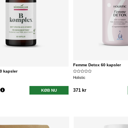
Femme Detox 60 kapsler
0 kapsler
Holistic
r
371 kr
KØB NU