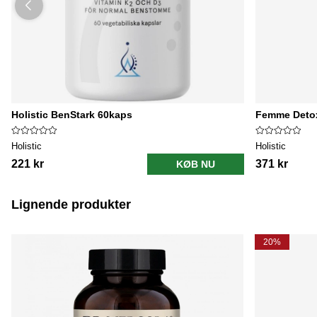
Holistic BenStark 60kaps
Femme Detox
Holistic
Holistic
221 kr
371 kr
KØB NU
Lignende produkter
20%