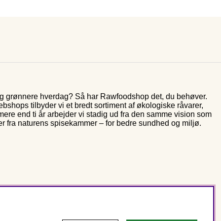
 og grønnere hverdag? Så har Rawfoodshop det, du behøver.
shops tilbyder vi et bredt sortiment af økologiske råvarer,
 mere end ti år arbejder vi stadig ud fra den samme vision som
er fra naturens spisekammer – for bedre sundhed og miljø.