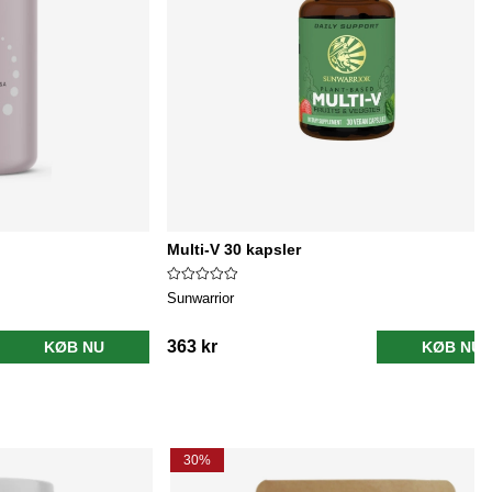
Multi-V 30 kapsler
Sunwarrior
363 kr
KØB NU
KØB NU
30%