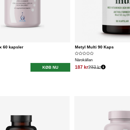
 60 kapsler
Metyl Multi 90 Kaps
Närokällan
187 kr
233 kr
KØB NU