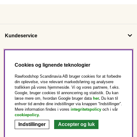
Kundeservice
Om os
Cookies og lignende teknologier
Følg os
Rawfoodshop Scandinavia AB bruger cookies for at forbedre
din oplevelse, vise relevant markedsføring og analysere
trafikken på vores hjemmeside. Vi og vores partnere, f.eks.
Dette er Rawfoodshop
Google, bruger cookies til annoncering og statistik. Du kan
læse mere om, hvordan Google bruger data
her
.
Du kan til
enhver tid ændre dine indstillinger via knappen “Indstillinger”.
Danmark
Mere information findes i vores
integritetspolicy
och i vår
cookiepolicy
.
Indstillinger
Accepter og luk
Copyright © 2025 Rawfoodshop Scandinavia AB