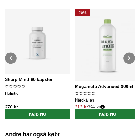
20%
Sharp Mind 60 kapsler
Megamulti Advanced 900ml
Holistic
Närokällan
276 kr
313 kr
391 kr
Normalpris:
KØB NU
KØB NU
Andre har også købt