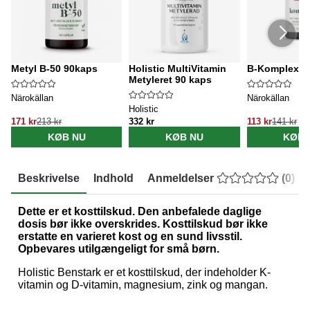
Metyl B-50 90kaps
Holistic MultiVitamin
B-Komplex 90
Metyleret 90 kaps
Närokällan
Närokällan
Holistic
171 kr
213 kr
332 kr
113 kr
141 kr
KØB NU
KØB NU
KØB 
Beskrivelse
Indhold
Anmeldelser
(
0
)
Dette er et kosttilskud. Den anbefalede daglige
dosis bør ikke overskrides. Kosttilskud bør ikke
erstatte en varieret kost og en sund livsstil.
Opbevares utilgængeligt for små børn.
Holistic Benstark er et kosttilskud, der indeholder K-
vitamin og D-vitamin, magnesium, zink og mangan.