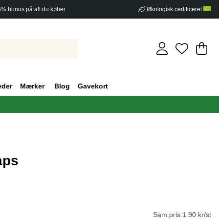
5% bonus på alt du køber
Økologisk certificeret
In
An
.
eder
Mærker
Blog
Gavekort
aps
af 5 Antal vurderinger 0
Sam.pris:
1.90 kr/st