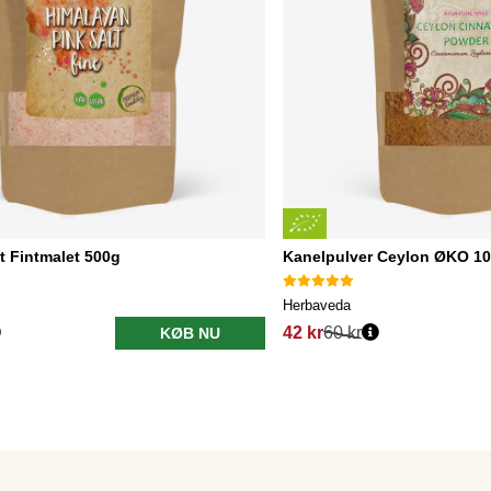
t Fintmalet 500g
Kanelpulver Ceylon ØKO 1
Herbaveda
42 kr
60 kr
KØB NU