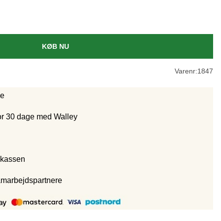
KØB NU
Varenr:
1847
ge
for 30 dage med Walley
 kassen
amarbejdspartnere