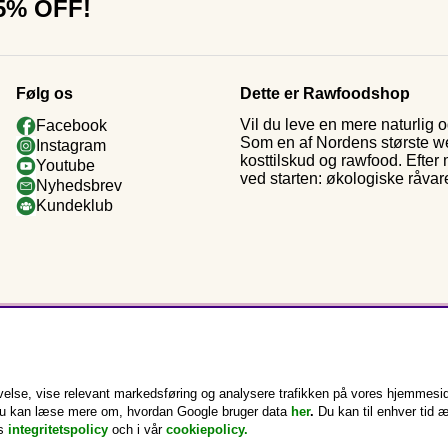
15% OFF!
Følg os
Dette er Rawfoodshop
Vil du leve en mere naturlig
Facebook
Som en af Nordens største web
Instagram
kosttilskud og rawfood. Efter
Youtube
ved starten: økologiske råvar
Nyhedsbrev
Kundeklub
else, vise relevant markedsføring og analysere trafikken på vores hjemmesid
k. Du kan læse mere om, hvordan Google bruger data
her
.
Du kan til enhver tid 
s
integritetspolicy
och i vår
cookiepolicy
.
Copyright © 2025 Rawfoodshop Scandinavia AB