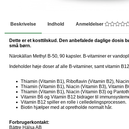
Beskrivelse
Indhold
Anmeldelser
Dette er et kosttilskud. Den anbefalede daglige dosis bø
små børn.
Närokällan Methyl B-50, 90 kapsler. B-vitaminer er vandop
Indeholder høje doser af alle B-vitaminer, samt vitamin B12
Thiamin (Vitamin B1), Riboflavin (Vitamin B2), Niaci
Thiamin (Vitamin B1), Niacin (Vitamin B3), Vitamin B6
Thiamin (Vitamin B1), Niacin (Vitamin B3) og Pantot
Vitamin B6 og Vitamin B12 bidrager til immunsysteme
Vitamin B12 spiller en rolle i celledelingsprocessen.
Biotin hjælper med at opretholde normalt hår.
Forbrugerkontakt:
Bättre Hälsa AB