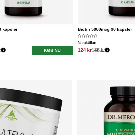
 kapsler
Biotin 5000mcg 90 kapsler
Närokällan
r
124 kr
155 kr
KØB NU