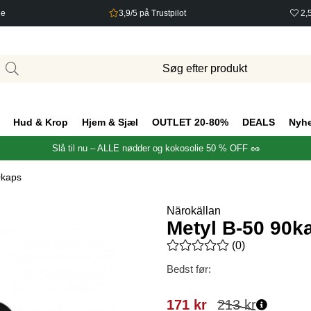
ge
3,9/5 på Trustpilot
2,
Hud & Krop
Hjem & Sjæl
OUTLET 20-80%
DEALS
Nyh
Slå til nu – ALLE nødder og kokosolie 50 % OFF 🥜
0kaps
Närokällan
Metyl B-50 90k
Gennemsnitlig vurdering 0 ud 
(
0
)
Bedst før:
171
kr
213
kr