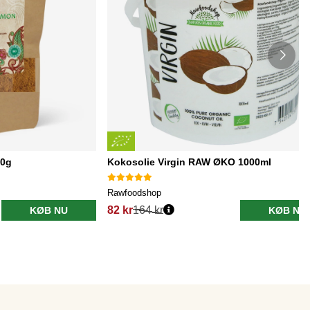
00g
Kokosolie Virgin RAW ØKO 1000ml
Rawfoodshop
82 kr
164 kr
KØB NU
KØB NU