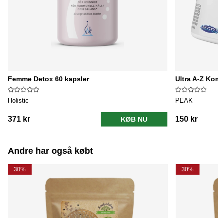
Femme Detox 60 kapsler
Ultra A-Z Ko
Holistic
PEAK
371 kr
150 kr
KØB NU
Andre har også købt
30%
30%