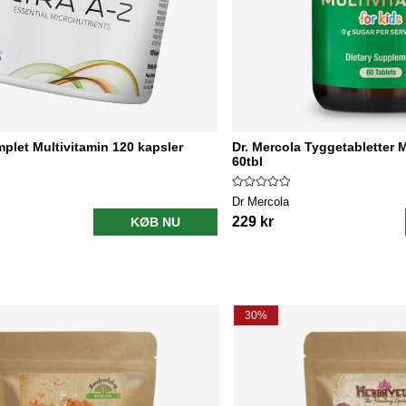
mplet Multivitamin 120 kapsler
Dr. Mercola Tyggetabletter 
60tbl
Dr Mercola
229 kr
KØB NU
30%