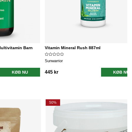
Multivitamin Barn
Vitamin Mineral Rush 887ml
Sunwarrior
445 kr
KØB NU
KØB NU
50%