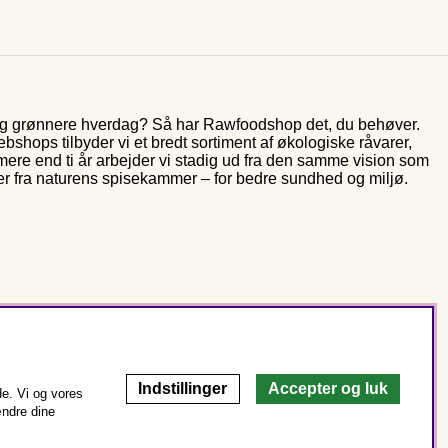
 og grønnere hverdag? Så har Rawfoodshop det, du behøver.
shops tilbyder vi et bredt sortiment af økologiske råvarer,
 mere end ti år arbejder vi stadig ud fra den samme vision som
er fra naturens spisekammer – for bedre sundhed og miljø.
Indstillinger
Accepter og luk
e. Vi og vores
ændre dine