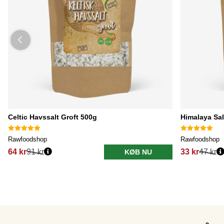
Celtic Havssalt Groft 500g
Himalaya Sal
Rawfoodshop
Rawfoodshop
64 kr
91 kr
33 kr
47 kr
KØB NU