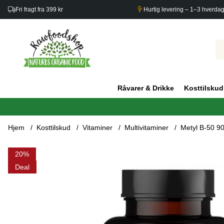
Fri fragt fra 399 kr
Hurtig levering – 1–3 hverda
Råvarer & Drikke
Kosttilskud
Hjem
Kosttilskud
Vitaminer
Multivitaminer
Metyl B-50 9
Produktbilleder Metyl B-50 90kaps
20
Deal