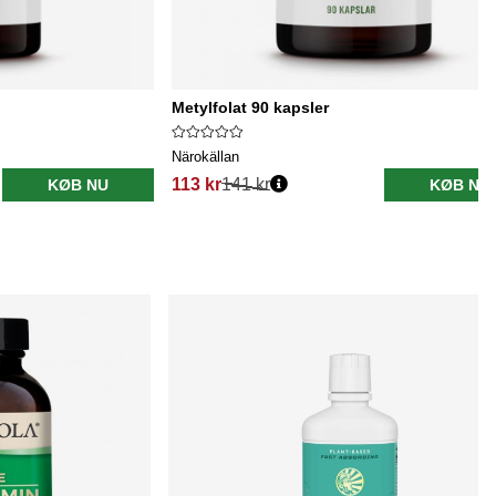
Metylfolat 90 kapsler
Närokällan
113 kr
141 kr
KØB NU
KØB NU