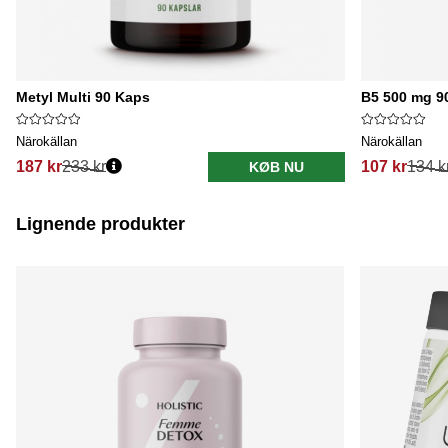
Metyl Multi 90 Kaps
B5 500 mg 90
Närokällan
Närokällan
187 kr
233 kr
107 kr
134 k
KØB NU
Lignende produkter