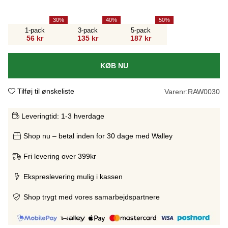
30
40
50
1-pack
3-pack
5-pack
56 kr
135 kr
187 kr
KØB NU
Tilføj til ønskeliste
Varenr:
RAW0030
Leveringtid:
1-3 hverdage
Shop nu – betal inden for 30 dage med Walley
Fri levering over 399kr
Ekspreslevering mulig i kassen
Shop trygt med vores samarbejdspartnere