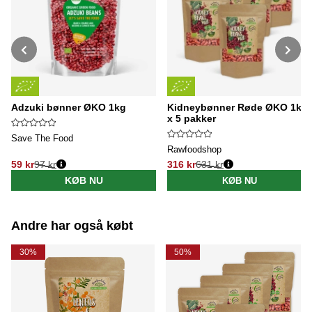
Adzuki bønner ØKO 1kg
Kidneybønner Røde ØKO 1kg
x 5 pakker
Save The Food
Rawfoodshop
59 kr
97 kr
316 kr
631 kr
Normalpris:
Normalpris:
KØB NU
KØB NU
Andre har også købt
30%
50%