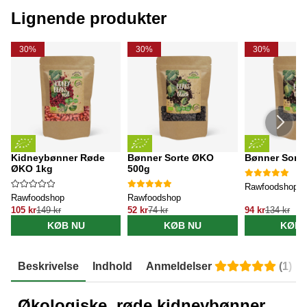
Lignende produkter
30%
30%
30%
Kidneybønner Røde
Bønner Sorte ØKO
Bønner Sort
ØKO 1kg
500g
Rawfoodshop
Rawfoodshop
Rawfoodshop
105 kr
149 kr
52 kr
74 kr
94 kr
134 kr
KØB NU
KØB NU
KØB 
Beskrivelse
Indhold
Anmeldelser
(
1
)
Økologiske, røde kidneybønner