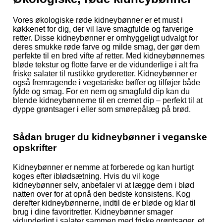
Vores økologiske røde kidneybønner er et must i
køkkenet for dig, der vil lave smagfulde og farverige
retter. Disse kidneybønner er omhyggeligt udvalgt for
deres smukke røde farve og milde smag, der gør dem
perfekte til en bred vifte af retter. Med kidneybønnernes
bløde tekstur og flotte farve er de vidunderlige i alt fra
friske salater til rustikke gryderetter. Kidneybønner er
også fremragende i vegetariske bøffer og tilføjer både
fylde og smag. For en nem og smagfuld dip kan du
blende kidneybønnerne til en cremet dip – perfekt til at
dyppe grøntsager i eller som smørepålæg på brød.
Sådan bruger du kidneybønner i veganske
opskrifter
Kidneybønner er nemme at forberede og kan hurtigt
koges efter iblødsætning. Hvis du vil koge
kidneybønner selv, anbefaler vi at lægge dem i blød
natten over for at opnå den bedste konsistens. Kog
derefter kidneybønnerne, indtil de er bløde og klar til
brug i dine favoritretter. Kidneybønner smager
vidunderligt i salater sammen med friske grøntsager, et