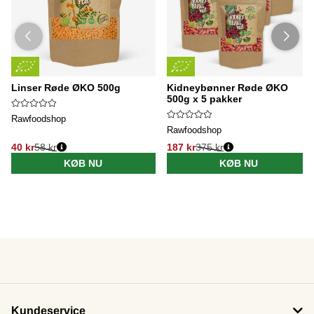
Linser Røde ØKO 500g
Kidneybønner Røde ØKO
500g x 5 pakker
Rawfoodshop
Rawfoodshop
40 kr
58 kr
187 kr
375 kr
KØB NU
KØB NU
Kundeservice