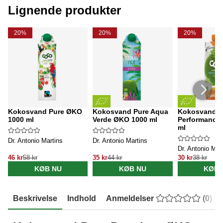
Lignende produkter
20%
20%
20%
Kokosvand Pure ØKO
Kokosvand Pure Aqua
Kokosvand
1000 ml
Verde ØKO 1000 ml
Performance
ml
Dr. Antonio Martins
Dr. Antonio Martins
Dr. Antonio Mar
46 kr
58 kr
35 kr
44 kr
30 kr
38 kr
KØB NU
KØB NU
KØB 
Beskrivelse
Indhold
Anmeldelser
(
0
)