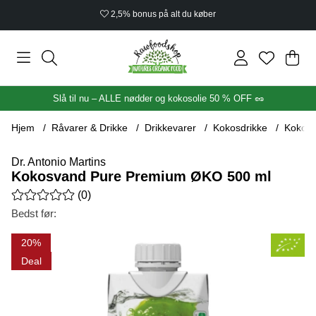
2,5% bonus på alt du køber
Ind
Anta
.
Slå til nu – ALLE nødder og kokosolie 50 % OFF 🥜
Hjem
Råvarer & Drikke
Drikkevarer
Kokosdrikke
Kokosv
Dr. Antonio Martins
Kokosvand Pure Premium ØKO 500 ml
Gennemsnitlig vurdering 0 ud af 5 Antal vurderinger 0
(
0
)
Bedst før:
Produktbilleder Kokosvand Pure Premium ØKO 500 ml
20
Deal