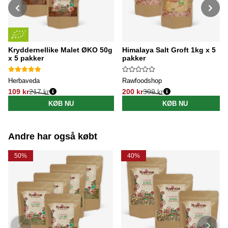
Kryddernellike Malet ØKO 50g
Himalaya Salt Groft 1kg x 5
x 5 pakker
pakker
Herbaveda
Rawfoodshop
109 kr
217 kr
200 kr
399 kr
Normalpris:
Normalpris:
KØB NU
KØB NU
Andre har også købt
50%
40%