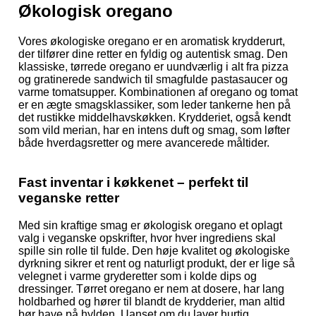
Økologisk oregano
Vores økologiske oregano er en aromatisk krydderurt,
der tilfører dine retter en fyldig og autentisk smag. Den
klassiske, tørrede oregano er uundværlig i alt fra pizza
og gratinerede sandwich til smagfulde pastasaucer og
varme tomatsupper. Kombinationen af oregano og tomat
er en ægte smagsklassiker, som leder tankerne hen på
det rustikke middelhavskøkken. Krydderiet, også kendt
som vild merian, har en intens duft og smag, som løfter
både hverdagsretter og mere avancerede måltider.
Fast inventar i køkkenet – perfekt til
veganske retter
Med sin kraftige smag er økologisk oregano et oplagt
valg i veganske opskrifter, hvor hver ingrediens skal
spille sin rolle til fulde. Den høje kvalitet og økologiske
dyrkning sikrer et rent og naturligt produkt, der er lige så
velegnet i varme gryderetter som i kolde dips og
dressinger. Tørret oregano er nem at dosere, har lang
holdbarhed og hører til blandt de krydderier, man altid
bør have på hylden. Uanset om du laver hurtig