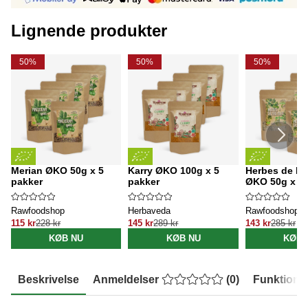
Lignende produkter
50%
50%
50%
Merian ØKO 50g x 5
Karry ØKO 100g x 5
Herbes de P
pakker
pakker
ØKO 50g x 5 
Rawfoodshop
Herbaveda
Rawfoodshop
115 kr
228 kr
145 kr
289 kr
143 kr
285 kr
KØB NU
KØB NU
KØB 
Beskrivelse
Anmeldelser
(
0
)
Funktione