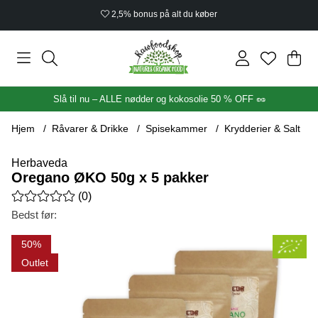
2,5% bonus på alt du køber
Ind
Anta
.
Slå til nu – ALLE nødder og kokosolie 50 % OFF 🥜
Hjem
Råvarer & Drikke
Spisekammer
Krydderier & Salt
Herbaveda
Oregano ØKO 50g x 5 pakker
Gennemsnitlig vurdering 0 ud af 5 Antal vurderinger 0
(
0
)
Bedst før:
Produktbilleder Oregano ØKO 50g x 5 pakker
50
Outlet