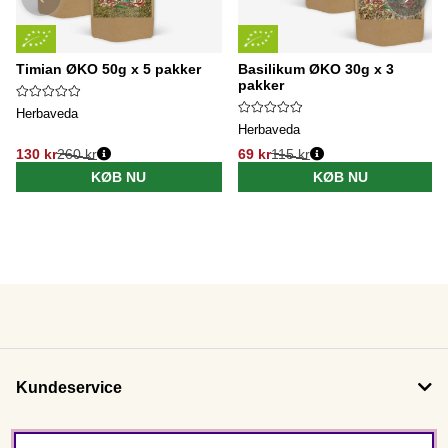
Timian ØKO 50g x 5 pakker
Basilikum ØKO 30g x 3
pakker
Herbaveda
Herbaveda
130 kr
260 kr
69 kr
115 kr
KØB NU
KØB NU
Kundeservice
Om os